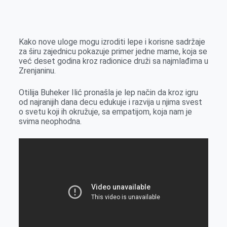
o
n
e
e
a
E
k
g
d
r
t
m
e
I
s
a
Kako nove uloge mogu izroditi lepe i korisne sadržaje
r
n
A
i
za širu zajednicu pokazuje primer jedne mame, koja se
već deset godina kroz radionice druži sa najmlađima u
p
l
Zrenjaninu.
p
Otilija Buheker Ilić pronašla je lep način da kroz igru
od najranijih dana decu edukuje i razvija u njima svest
o svetu koji ih okružuje, sa empatijom, koja nam je
svima neophodna.