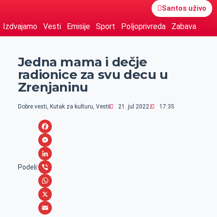
Santos uživo
Izdvajamo
Vesti
Emisije
Sport
Poljoprivreda
Zabava
Jedna mama i dečje
radionice za svu decu u
Zrenjaninu
Dobre vesti
,
Kutak za kulturu
,
Vesti
21. jul 2022.
17:35
F
a
M
c
e
L
Podeli:
e
s
i
V
b
s
n
i
W
o
e
k
b
h
X