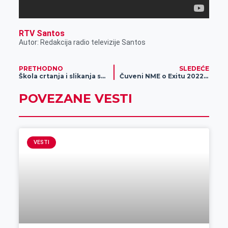
RTV Santos
Autor: Redakcija radio televizije Santos
PRETHODNO
SLEDEĆE
Škola crtanja i slikanja sa Bojanom Pisodorov
Čuveni NME o Exitu 2022: Spektakularno izdanje, jedinstvena atmosfera i duhovno iskustvo
POVEZANE VESTI
VESTI