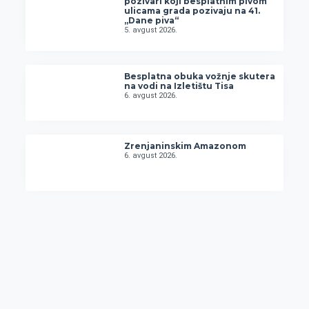
pozivari koji besplatnim pivom
ulicama grada pozivaju na 41.
„Dane piva“
5. avgust 2026.
Besplatna obuka vožnje skutera
na vodi na Izletištu Tisa
6. avgust 2026.
Zrenjaninskim Amazonom
6. avgust 2026.