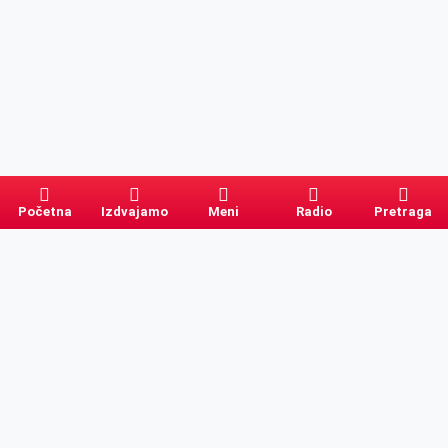
Početna
Izdvajamo
Meni
Radio
Pretraga
Pretraga
Kategorije
Ostalo
Naslovna