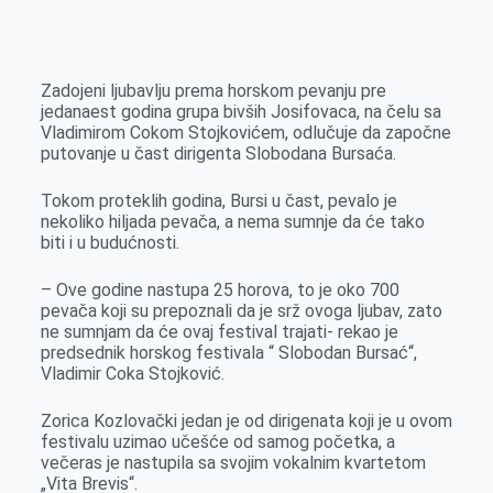
o
n
e
e
a
E
k
g
d
r
t
m
e
I
s
a
Zadojeni ljubavlju prema horskom pevanju pre
r
n
A
i
jedanaest godina grupa bivših Josifovaca, na čelu sa
Vladimirom Cokom Stojkovićem, odlučuje da započne
p
l
putovanje u čast dirigenta Slobodana Bursaća.
p
Tokom proteklih godina, Bursi u čast, pevalo je
nekoliko hiljada pevača, a nema sumnje da će tako
biti i u budućnosti.
– Ove godine nastupa 25 horova, to je oko 700
pevača koji su prepoznali da je srž ovoga ljubav, zato
ne sumnjam da će ovaj festival trajati- rekao je
predsednik horskog festivala “ Slobodan Bursać“,
Vladimir Coka Stojković.
Zorica Kozlovački jedan je od dirigenata koji je u ovom
festivalu uzimao učešće od samog početka, a
večeras je nastupila sa svojim vokalnim kvartetom
„Vita Brevis“.