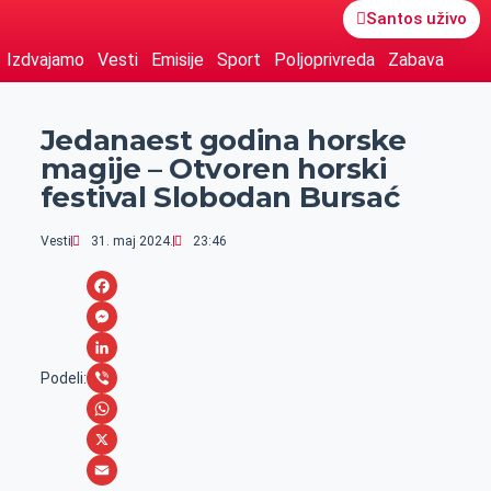
Santos uživo
Izdvajamo
Vesti
Emisije
Sport
Poljoprivreda
Zabava
Jedanaest godina horske
magije – Otvoren horski
festival Slobodan Bursać
Vesti
31. maj 2024.
23:46
F
a
M
c
e
L
Podeli:
e
s
i
V
b
s
n
i
W
o
e
k
b
h
X