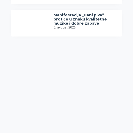
Manifestacija „Dani piva“
protiče u znaku kvalitetne
muzike i dobre zabave
6. avgust 2026.