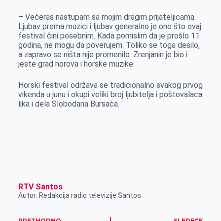
– Večeras nastupam sa mojim dragim prijateljicama.
Ljubav prema muzici i ljubav generalno je ono što ovaj
festival čini posebnim. Kada pomislim da je prošlo 11
godina, ne mogu da poverujem. Toliko se toga desilo,
a zapravo se ništa nije promenilo. Zrenjanin je bio i
jeste grad horova i horske muzike.
Horski festival održava se tradicionalno svakog prvog
vikenda u junu i okupi veliki broj ljubitelja i poštovalaca
lika i dela Slobodana Bursaća.
RTV Santos
Autor: Redakcija radio televizije Santos
PRETHODNO
SLEDEĆE