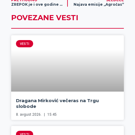
ZREPOK je i ove godine podržao dva značajna događaja u našem gradu – Festival horova „Slobodan Bursać“ i Festival „Zdrav život“
Najava emisije „Agročas“
POVEZANE VESTI
VESTI
Dragana Mirković večeras na Trgu
slobode
8. avgust 2026.
15:45
VESTI