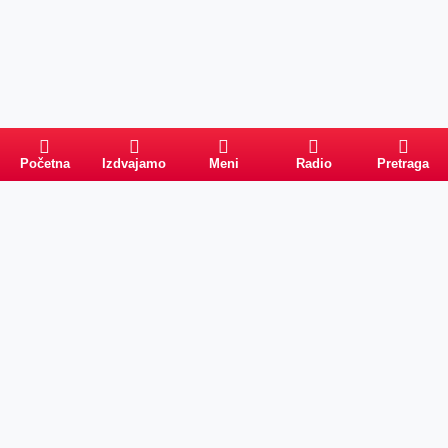
Početna
Izdvajamo
Meni
Radio
Pretraga
Pretraga
Kategorije
Ostalo
Naslovna
Izdvajamo