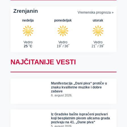
NAJČITANIJE VESTI
Manifestacija „Dani piva“ protiče u
znaku kvalitetne muzike i dobre
zabave
6. avgust 2026.
Iz Gradske bašte ispraćeni pozivari
koji besplatnim pivom ulicama grada
pozivaju na 41. „Dane piva“
5. avgust 2026.