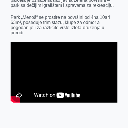
parcela je označena kao javna zelena površina –
k
e
n
p
park sa dečijim igralištem i spravama za rekreaciju.
r
Park „Menoš“ se prostire na površini od 4ha 10ari
63m², poseduje trim stazu, klupe za odmor a
pogodan je i za različite vrste izleta-druženja u
prirodi.