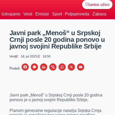
Santos uživo
Izdvajamo
Vesti
Emisije
Sport
Poljoprivreda
Zabava
Javni park „Menoš“ u Srpskoj
Crnji posle 20 godina ponovo u
javnoj svojini Republike Srbije
Vesti
18. jul 2025.
18:50
F
M
L
V
W
X
E
Podeli:
a
e
i
i
h
m
c
s
n
b
a
a
e
s
k
e
t
i
Javni park „Menoš“ u Srpskoj Crnji posle 20 godina
b
e
e
r
s
l
ponovo je u javnoj svojini Republike Srbije.
o
n
d
A
o
g
I
p
Planom generalne regulacije naselja Srpska Crnja