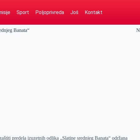
isije
Sport
Poljoprivreda
Još
Kontakt
srednjeg Banata“
N
aštiti predela izuzetnih odlika „Slatine srednjeg Banata“ održana