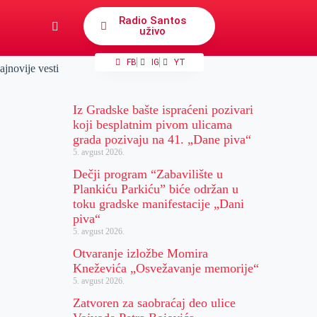
Radio Santos
uživo
FB
IG
YT
ajnovije vesti
Iz Gradske bašte ispraćeni pozivari
koji besplatnim pivom ulicama
grada pozivaju na 41. „Dane piva“
5. avgust 2026.
Dečji program “Zabavilište u
Plankiću Parkiću” biće održan u
toku gradske manifestacije „Dani
piva“
5. avgust 2026.
Otvaranje izložbe Momira
Kneževića „Osvežavanje memorije“
5. avgust 2026.
Zatvoren za saobraćaj deo ulice