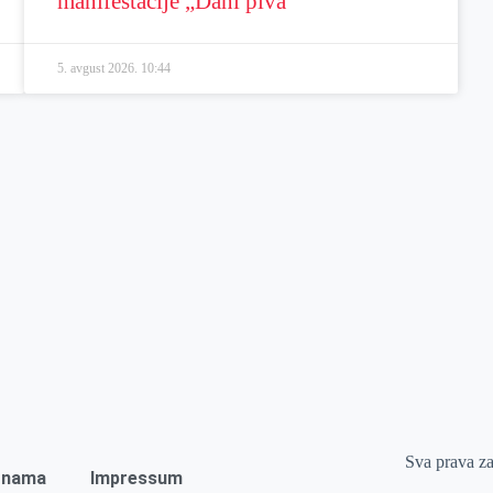
manifestacije „Dani piva“
5. avgust 2026.
10:44
Sva prava z
 nama
Impressum