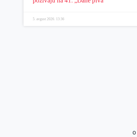
pozivaju na 41. „Dane piva“
5. avgust 2026.
13:36
O