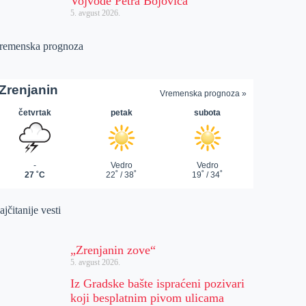
Vojvode Petra Bojovića
5. avgust 2026.
remenska prognoza
jčitanije vesti
„Zrenjanin zove“
5. avgust 2026.
Iz Gradske bašte ispraćeni pozivari
koji besplatnim pivom ulicama