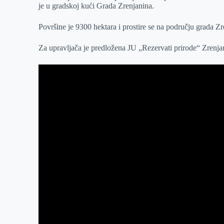
je u gradskoj kući Grada Zrenjanina.
r
n
A
i
p
l
Površine je 9300 hektara i prostire se na području grada 
p
Za upravljača je predložena JU „Rezervati prirode“ Zrenja