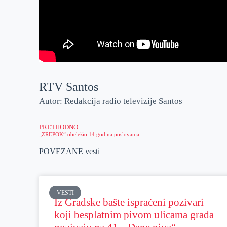
RTV Santos
Autor: Redakcija radio televizije Santos
PRETHODNO
„ZREPOK“ obeležio 14 godina poslovanja
POVEZANE vesti
VESTI
Iz Gradske bašte ispraćeni pozivari
koji besplatnim pivom ulicama grada