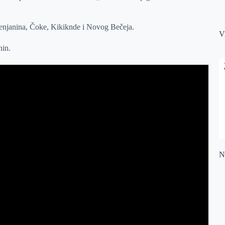
Zrenjanina, Čoke, Kikiknde i Novog Bečeja.
V
nin.
Na