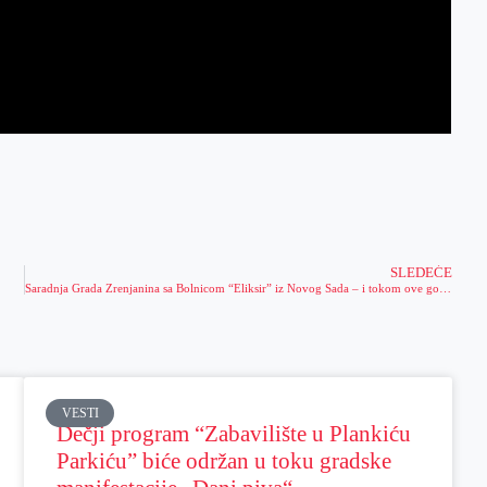
SLEDEĆE
Saradnja Grada Zrenjanina sa Bolnicom “Eliksir” iz Novog Sada – i tokom ove godine besplatni oftalmološki pregledi za građane Zrenjanina
VESTI
Dečji program “Zabavilište u Plankiću
Parkiću” biće održan u toku gradske