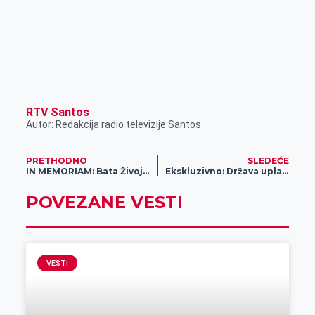
RTV Santos
Autor: Redakcija radio televizije Santos
PRETHODNO
SLEDEĆE
IN MEMORIAM: Bata Živojinović za TV Santos
Ekskluzivno: Država uplatila milione za socijalni program „Agroživa“
POVEZANE VESTI
VESTI