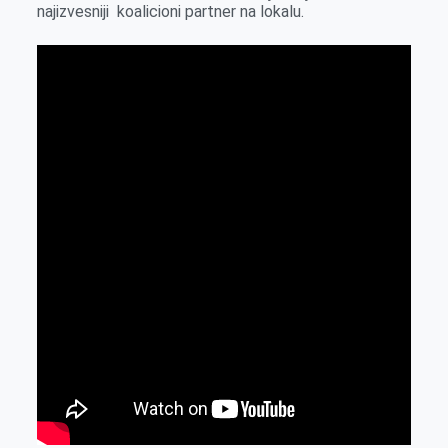
najizvesniji koalicioni partner na lokalu.
r