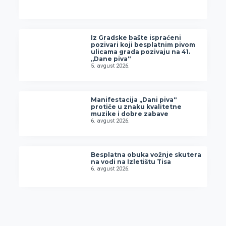
Iz Gradske bašte ispraćeni
pozivari koji besplatnim pivom
ulicama grada pozivaju na 41.
„Dane piva“
5. avgust 2026.
Manifestacija „Dani piva“
protiče u znaku kvalitetne
muzike i dobre zabave
6. avgust 2026.
Besplatna obuka vožnje skutera
na vodi na Izletištu Tisa
6. avgust 2026.