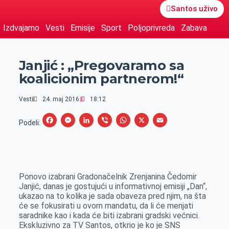
Santos uživo
Izdvajamo
Vesti
Emisije
Sport
Poljoprivreda
Zabava
Janjić : „Pregovaramo sa
koalicionim partnerom!“
Vesti
24. maj 2016.
18:12
F
M
L
V
W
X
E
Podeli:
a
e
i
i
h
m
c
s
n
b
a
a
e
s
k
e
t
i
Ponovo izabrani Gradonačelnik Zrenjanina Čedomir
b
e
e
r
s
l
Janjić, danas je gostujući u informativnoj emisiji „Dan“,
o
n
d
A
ukazao na to kolika je sada obaveza pred njim, na šta
će se fokusirati u ovom mandatu, da li će menjati
o
g
I
p
saradnike kao i kada će biti izabrani gradski većnici.
k
e
n
p
Ekskluzivno za TV Santos, otkrio je ko je SNS