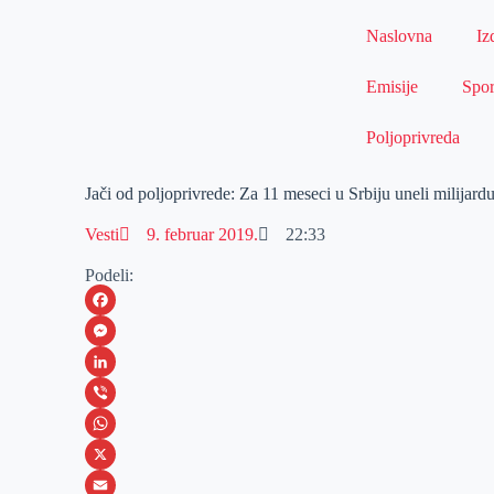
Naslovna
Iz
Emisije
Spor
Poljoprivreda
Jači od poljoprivrede: Za 11 meseci u Srbiju uneli milijard
Vesti
9. februar 2019.
22:33
Podeli:
F
a
M
c
e
L
e
s
i
V
b
s
n
i
W
o
e
k
b
h
X