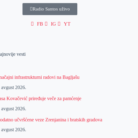
Radio Santos uživo
FB
IG
YT
ajnovije vesti
načajni infrastrukturni radovi na Bagljašu
. avgust 2026.
asa Kovačević priređuje veče za pamćenje
. avgust 2026.
odatno učvršćene veze Zrenjanina i bratskih gradova
. avgust 2026.