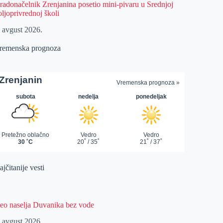
radonačelnik Zrenjanina posetio mini-pivaru u Srednjoj
oljoprivrednoj školi
. avgust 2026.
remenska prognoza
jčitanije vesti
eo naselja Duvanika bez vode
. avgust 2026.