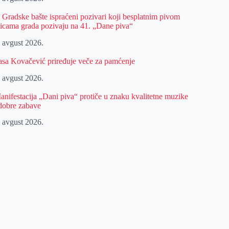
z Gradske bašte ispraćeni pozivari koji besplatnim pivom
licama grada pozivaju na 41. „Dane piva“
. avgust 2026.
asa Kovačević priređuje veče za pamćenje
. avgust 2026.
anifestacija „Dani piva“ protiče u znaku kvalitetne muzike
 dobre zabave
. avgust 2026.