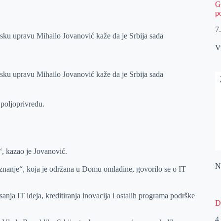
G
p
7
nsku upravu Mihailo Jovanović kaže da je Srbija sada
V
nsku upravu Mihailo Jovanović kaže da je Srbija sada
 poljoprivredu.
“, kazao je Jovanović.
Na
znanje“, koja je održana u Domu omladine, govorilo se o IT
anja IT ideja, kreditiranja inovacija i ostalih programa podrške
D
4