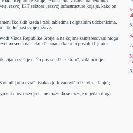
ta Vlade Republike Srbije, te da se ona zasniva na nekoliko
ete, razvoj IKT sektora i razvoj infrastructure koja je, kako on
I
u
meni školskih kreda i tabli tabletima i digitalnim udzbenicima,
5
ebe i budućnost svoje države.
S
rovodi Vlada Republike Srbije, a na kojima zainteresovani mogu
evet meseci i da steknu IT znanja kako bi postali IT junior
7
M
ikacijama već je našlo posao u IT sektoru“, zaključio je
i
6
ao milijardu evra“, istakao je Jovanović u izjavi za Tanjug.
gment i bez razvoja IT ne može da se razvije ni jedan drugi