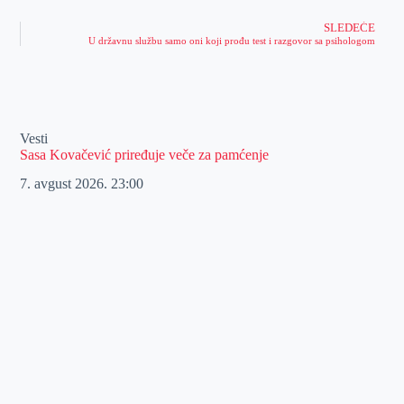
SLEDEĆE
U državnu službu samo oni koji prođu test i razgovor sa psihologom
Vesti
Sasa Kovačević priređuje veče za pamćenje
7. avgust 2026.
23:00