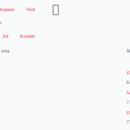
dvajamo
Vesti
t
Još
Kontakt
u evra
N
Z
8
S
7
D
7