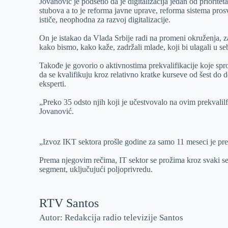
Jovanović je podsetio da je digitalizacija jedan od priorite
stubova a to je reforma javne uprave, reforma sistema prosv
ističe, neophodna za razvoj digitalizacije.
On je istakao da Vlada Srbije radi na promeni okruženja, za
kako bismo, kako kaže, zadržali mlade, koji bi ulagali u s
Takođe je govorio o aktivnostima prekvalifikacije koje sp
da se kvalifikuju kroz relativno kratke kurseve od šest do d
eksperti.
„Preko 35 odsto njih koji je učestvovalo na ovim prekvalilf
Jovanović.
„Izvoz IKT sektora prošle godine za samo 11 meseci je preš
Prema njegovim rečima, IT sektor se prožima kroz svaki se
segment, uključujući poljoprivredu.
RTV Santos
Autor: Redakcija radio televizije Santos