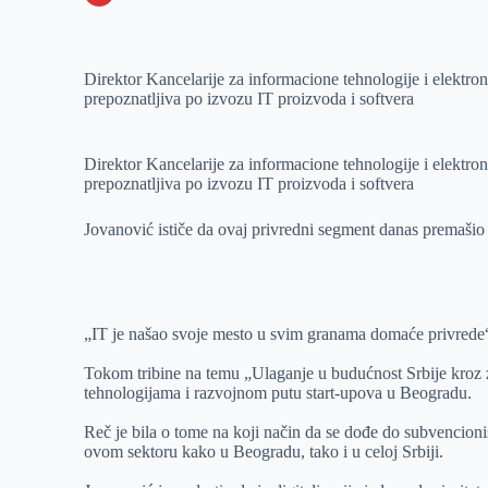
o
n
e
e
a
E
k
g
d
r
t
m
Direktor Kancelarije za informacione tehnologije i elektro
e
I
s
a
prepoznatljiva po izvozu IT proizvoda i softvera
r
n
A
i
p
l
Direktor Kancelarije za informacione tehnologije i elektro
p
prepoznatljiva po izvozu IT proizvoda i softvera
Jovanović ističe da ovaj privredni segment danas premašio
„IT je našao svoje mesto u svim granama domaće privrede
Tokom tribine na temu „Ulaganje u budućnost Srbije kroz 
tehnologijama i razvojnom putu start-upova u Beogradu.
Reč je bila o tome na koji način da se dođe do subvencionis
ovom sektoru kako u Beogradu, tako i u celoj Srbiji.