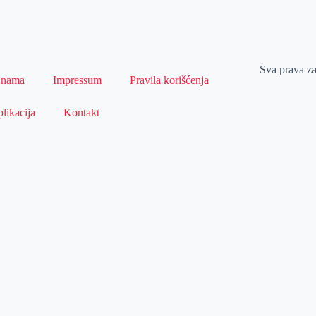
Sva prava z
 nama
Impressum
Pravila korišćenja
likacija
Kontakt
Naslovna
Izdvajamo