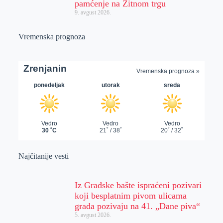
pamćenje na Žitnom trgu
9. avgust 2026.
Vremenska prognoza
Najčitanije vesti
Iz Gradske bašte ispraćeni pozivari
koji besplatnim pivom ulicama
grada pozivaju na 41. „Dane piva“
5. avgust 2026.