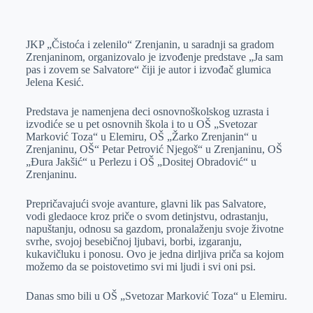
o
n
e
e
a
E
k
g
d
r
t
m
JKP „Čistoća i zelenilo“ Zrenjanin, u saradnji sa gradom
e
I
s
a
Zrenjaninom, organizovalo je izvođenje predstave „Ja sam
r
n
A
i
pas i zovem se Salvatore“ čiji je autor i izvođač glumica
Jelena Kesić.
p
l
p
Predstava je namenjena deci osnovnoškolskog uzrasta i
izvodiće se u pet osnovnih škola i to u OŠ „Svetozar
Marković Toza“ u Elemiru, OŠ „Žarko Zrenjanin“ u
Zrenjaninu, OŠ“ Petar Petrović Njegoš“ u Zrenjaninu, OŠ
„Đura Jakšić“ u Perlezu i OŠ „Dositej Obradović“ u
Zrenjaninu.
Prepričavajući svoje avanture, glavni lik pas Salvatore,
vodi gledaoce kroz priče o svom detinjstvu, odrastanju,
napuštanju, odnosu sa gazdom, pronalaženju svoje životne
svrhe, svojoj besebičnoj ljubavi, borbi, izgaranju,
kukavičluku i ponosu. Ovo je jedna dirljiva priča sa kojom
možemo da se poistovetimo svi mi ljudi i svi oni psi.
Danas smo bili u OŠ „Svetozar Marković Toza“ u Elemiru.