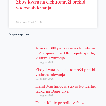
Zbog kvara na elektromreži prekid
vodosnabdevanja
10. avgust 2026.
15:30
Najnovije vesti
Više od 300 penzionera okupilo se
u Zrenjaninu na Olimpijadi sporta,
kulture i zdravlja
10. avgust 2026.
Zbog kvara na elektromreži prekid
vodosnabdevanja
10. avgust 2026.
Halid Muslimović stavio koncertnu
tačku na Dane piva
10. avgust 2026.
Dejan Matić priredio veče za