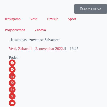
Santos uživo
Izdvajamo
Vesti
Emisije
Sport
Poljoprivreda
Zabava
„Ja sam pas i zovem se Salvatore“
Vesti
,
Zabava
2. novembar 2022.
16:47
Podeli:
F
a
M
c
e
L
e
s
i
V
b
s
n
i
W
o
e
k
b
h
X