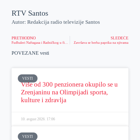
RTV Santos
Autor: Redakcija radio televizije Santos
PRETHODNO
SLEDEĆE
Fudbaleri Naftagasa i Radničkog u finišu jesenjeg dela prvenstva
Završava se berba paprika na njivama
POVEZANE vesti
VESTI
Više od 300 penzionera okupilo se u
Zrenjaninu na Olimpijadi sporta,
kulture i zdravlja
10. avgust 2026.
17:06
VESTI