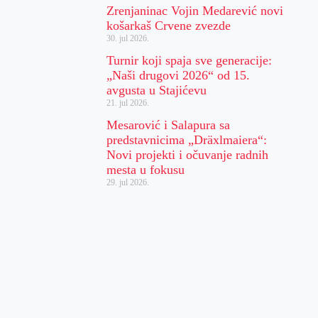
Zrenjaninac Vojin Medarević novi
košarkaš Crvene zvezde
30. jul 2026.
Turnir koji spaja sve generacije:
„Naši drugovi 2026“ od 15.
avgusta u Stajićevu
21. jul 2026.
Mesarović i Salapura sa
predstavnicima „Dräxlmaiera“:
Novi projekti i očuvanje radnih
mesta u fokusu
29. jul 2026.