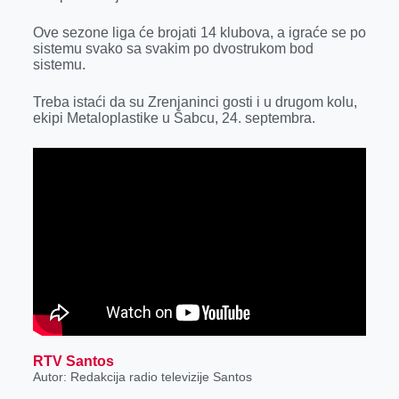
k
e
n
p
Ove sezone liga će brojati 14 klubova, a igraće se po
r
sistemu svako sa svakim po dvostrukom bod
sistemu.
Treba istaći da su Zrenjaninci gosti i u drugom kolu,
ekipi Metaloplastike u Šabcu, 24. septembra.
RTV Santos
Autor: Redakcija radio televizije Santos