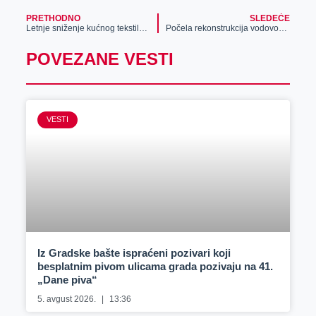
PRETHODNO
SLEDEĆE
Letnje sniženje kućnog tekstila u prodavnici „Beli labud“
Počela rekonstrukcija vodovodne mreže u delu naselja Šumica
POVEZANE VESTI
VESTI
Iz Gradske bašte ispraćeni pozivari koji
besplatnim pivom ulicama grada pozivaju na 41.
„Dane piva“
5. avgust 2026.
13:36