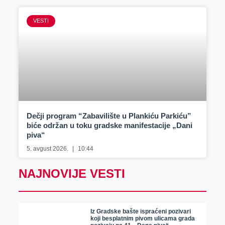
VESTI
Dečji program “Zabavilište u Plankiću Parkiću”
biće održan u toku gradske manifestacije „Dani
piva“
5. avgust 2026.
10:44
NAJNOVIJE VESTI
Iz Gradske bašte ispraćeni pozivari
koji besplatnim pivom ulicama grada