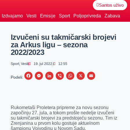
Santos uživo
Izdvajamo
Vesti
Emisije
Sport
Poljoprivreda
Zabava
Izvučeni su takmičarski brojevi
za Arkus ligu – sezona
2022/2023
Sport
,
Vesti
19. jul 2022.
12:55
F
M
L
V
W
X
E
Podeli:
a
e
i
i
h
m
c
s
n
b
a
a
e
s
k
e
t
i
Rukometaši Proletera pripreme za novu sezonu
b
e
e
r
s
l
započinju 27. jula, a tokom prošle nedelje izvučeni
o
n
d
A
su takmičarski brojevi za predstojeću sezonu. Tim iz
Zrenjanina u prvom kolu gostuje aktuelnom
o
g
I
p
šampionu Vojvodinu u Novom Sadu.