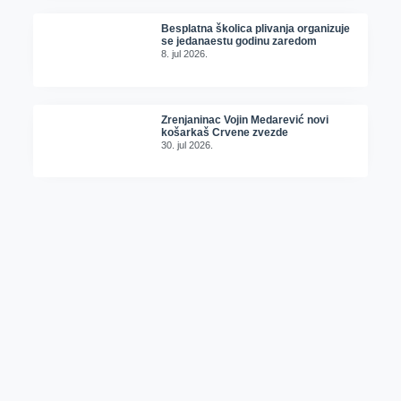
Besplatna školica plivanja organizuje
se jedanaestu godinu zaredom
8. jul 2026.
Zrenjaninac Vojin Medarević novi
košarkaš Crvene zvezde
30. jul 2026.