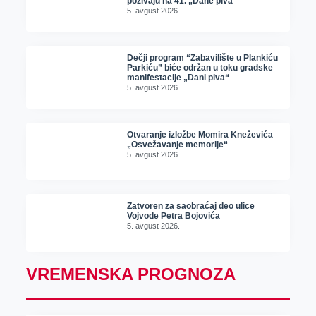
pozivaju na 41. „Dane piva“
5. avgust 2026.
Dečji program “Zabavilište u Plankiću
Parkiću” biće održan u toku gradske
manifestacije „Dani piva“
5. avgust 2026.
Otvaranje izložbe Momira Kneževića
„Osvežavanje memorije“
5. avgust 2026.
Zatvoren za saobraćaj deo ulice
Vojvode Petra Bojovića
5. avgust 2026.
VREMENSKA PROGNOZA