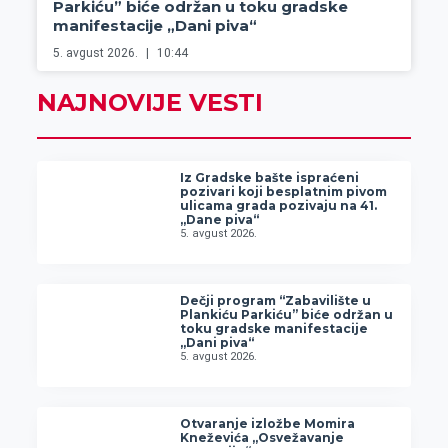
Parkiću” biće održan u toku gradske
manifestacije „Dani piva“
5. avgust 2026.
10:44
NAJNOVIJE VESTI
Iz Gradske bašte ispraćeni
pozivari koji besplatnim pivom
ulicama grada pozivaju na 41.
„Dane piva“
5. avgust 2026.
Dečji program “Zabavilište u
Plankiću Parkiću” biće održan u
toku gradske manifestacije
„Dani piva“
5. avgust 2026.
Otvaranje izložbe Momira
Kneževića „Osvežavanje