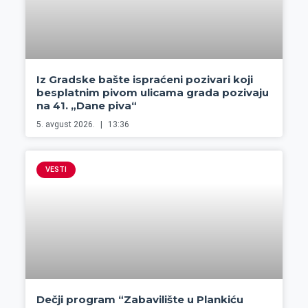
Iz Gradske bašte ispraćeni pozivari koji
besplatnim pivom ulicama grada pozivaju
na 41. „Dane piva“
5. avgust 2026.
13:36
VESTI
Dečji program “Zabavilište u Plankiću