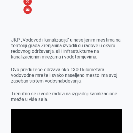
b
s
n
i
W
o
e
k
b
h
X
o
n
e
e
a
E
k
g
d
r
t
m
e
I
s
a
JKP „Vodovod i kanalizacija“ u naseljenim mestima na
r
n
A
i
teritoriji grada Zrenjanina izvodili su radove u okviru
redovnog održavanja, ali i infrastukturne na
p
l
kanalizacionim mrežama i vodotornjevima.
p
Ovo preduzeće održava oko 1300 kilometara
vodovodne mreže i svako naseljeno mesto ima svoj
zaseban sistem vodosnabdevanja.
Trenutno se izvode radovi na izgradnji kanalizacione
mreže u više sela.