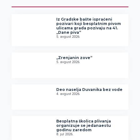
Iz Gradske bašte ispraćeni
pozivari koji besplatnim pivom
ulicama grada pozivaju na 41.
„Dane piva“
5. avgust 2026.
„Zrenjanin zove“
5. avgust 2026.
Deo naselja Duvanika bez vode
4. avgust 2026.
Besplatna školica plivanja
organizuje se jedanaestu
godinu zaredom
8. jul 2026.