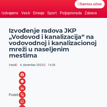
Santos uživo
Izdvajamo
Vesti
Emisije
Sport
Poljoprivreda
Zabava
Izvođenje radova JKP
„Vodovod i kanalizacija“ na
vodovodnoj i kanalizacionoj
mreži u naseljenim
mestima
Vesti
4. decembar 2023.
14:36
F
a
M
c
e
L
Podeli:
e
s
i
V