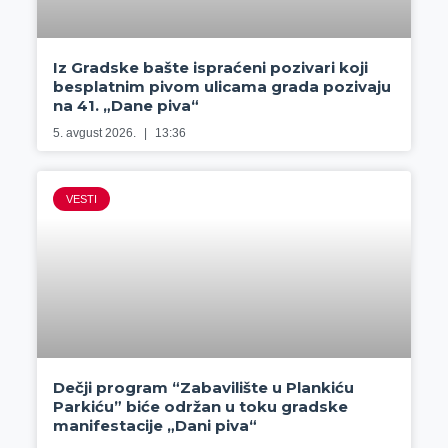
Iz Gradske bašte ispraćeni pozivari koji
besplatnim pivom ulicama grada pozivaju
na 41. „Dane piva“
5. avgust 2026.
13:36
VESTI
Dečji program “Zabavilište u Plankiću
Parkiću” biće održan u toku gradske
manifestacije „Dani piva“