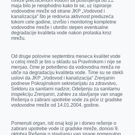
mreže prečišćenom vodom sa postrojenja od 21.
maja bilo je neophodno kako bi se, uz ispiranje
vodovodne mreže od strane JKP „Vodovod i
kanalizacija“ što je redovna aktivnost preduzeća
tokom cele godine, izvršio i monitoring kompletne
vodovodne mreže i utvrdio stepen eventualne
degradacije kvaliteta vode nakon prolaska kroz
mrežu.
Od druge polovine septembra meseca kvalitet vode
u celoj mreži je bio u skladu sa Pravilnikom i nije se
menjao, čime je potvrđeno da vodovodna mreža ne
utiče na degradaciju kvaliteta vode. Time su se stekli
uslovi da JKP „Vodovod i kanalizacija“ Zrenjanin
podnese Pokrajinskom sekretarijatu za zdravstvo,
Sektoru za sanitarni nadzor, Odeljenju za sanitarnu
inspekciju Zrenjanin, zahtev za stavljanje van snage
Rešenja o zabrani upotrebe vode za piće iz gradske
vodovodne mreže od 14.01.2004. godine.
Pomenuti organ, isti onaj koji je i doneo rešenje o
zabrani upotrebe vode iz gradske mreže, donosi 9.
oktobra Rešenje o stavljanju van snage pomenutog