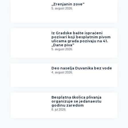
„Zrenjanin zove“
5. avgust 2026.
Iz Gradske bašte ispraćeni
pozivari koji besplatnim pivom
ulicama grada pozivaju na 41.
„Dane piva“
5. avgust 2026.
Deo naselja Duvanika bez vode
4. avgust 2026.
Besplatna školica plivanja
organizuje se jedanaestu
godinu zaredom
8. jul 2026.