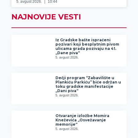
5. avgust 2026.
10:44
NAJNOVIJE VESTI
Iz Gradske bašte ispraćeni
pozivari koji besplatnim pivom
ulicama grada pozivaju na 41.
„Dane piva“
5. avgust 2026.
Dečji program “Zabavilište u
Plankiću Parkiću” biće održan u
toku gradske manifestacije
„Dani piva“
5. avgust 2026.
Otvaranje izložbe Momira
Kneževića „Osvežavanje
memorije“
5. avgust 2026.