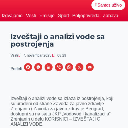
Santos uživo
Izdvajamo
Vesti
Emisije
Sport
Poljoprivreda
Zabava
Izveštaji o analizi vode sa
postrojenja
Vesti
7. novembar 2025.
08:29
F
M
L
V
W
X
E
Podeli:
a
e
i
i
h
m
c
s
n
b
a
a
e
s
k
e
t
i
Izveštaji o analizi vode sa izlaza iz postrojenja, koji
b
e
e
r
s
l
su urađeni od strane Zavoda za javno zdravlje
o
n
d
A
Zrenjanin i Zavoda za javno zdravlje Beograd,
dostupni su na sajtu JKP „Vodovod i kanalizacija“
o
g
I
p
Zrenjanin u delu KORISNICI – IZVEŠTAJI O
k
e
n
p
ANALIZI VODE.