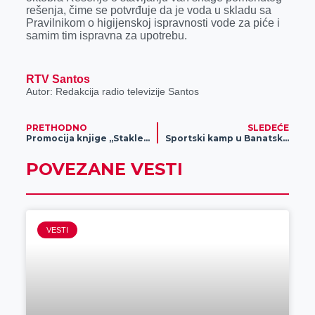
rešenja, čime se potvrđuje da je voda u skladu sa
Pravilnikom o higijenskoj ispravnosti vode za piće i
samim tim ispravna za upotrebu.
RTV Santos
Autor: Redakcija radio televizije Santos
PRETHODNO
SLEDEĆE
Promocija knjige „Stakleni tenkovi – Moć i nemoć Četvrte oklopne brigade“ Radovana Tačića
Sportski kamp u Banatskom Dvoru
POVEZANE VESTI
VESTI