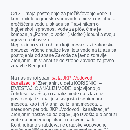
r
Od 21. maja postrojenje za prečišćavanje vode u
kontinuitetu u gradsku vodovodnu mrežu distribuira
prečišćenu vodu u skladu sa Pravilnikom o
higijenskoj ispravnosti vode za piće, čime je
kompanija „Panonija vode“ („Metito“) ispunila svoju
ugovornu obavezu.
Neprekidno su i u obimu koji prevazilazi zakonske
obaveze, vršene analize kvaliteta vode na izlazu sa
postrojenja od strane Zavoda za javno zdravlje
Zrenjanin i tri V analize od strane Zavoda za javno
zdravlje Beograd.
Na naslovnoj strani
sajta JKP „Vodovod i
kanalizacija“
Zrenjanin, u delu KORISNICI –
IZVEŠTAJI O ANALIZI VODE, objavljeno je
četrdeset izveštaja o analizi vode na izlazu iz
postrojenja iz juna, jula, avgusta i septembra
meseca, kao i tri V analize iz juna meseca. U
narednom periodu JKP „Vodovod i kanalizacija“
Zrenjanin nastaviće da objavljuje izveštaje o analizi
vode na pomenutoj lokaciji na svom sajtu.
Kontinuirano snabdevanje gradske vodovodne