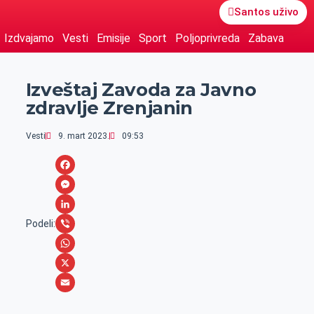
Santos uživo
Izdvajamo
Vesti
Emisije
Sport
Poljoprivreda
Zabava
Izveštaj Zavoda za Javno
zdravlje Zrenjanin
Vesti
9. mart 2023.
09:53
F
a
M
c
e
L
Podeli:
e
s
i
V
b
s
n
i
W
o
e
k
b
h
X
o
n
e
e
a
E