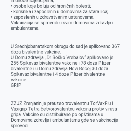
imunodeficijencijama;
• osobe koje boluju od hroničnih bolesti;
• korisnika i zaposlenih u domovima za stara lica;
• zaposlenih u zdravstvenim ustanovama.
Vakcinacija se sprovodi u svim domovima zdravlja i
ambulantama.
U Srednjobanatskom okrugu do sad je aplikovano 367
doza bivalentne vakcine.
U Domu zdravlja ,,Dr Boško Vrebalov“ aplikovano je
255 Spikevax bivalentne vakcine i 78 doza Pfizer
bivalentne i u Domu zdravlja Novi Bečej 30 doza
Spikevax bivalentne i 4 doze Pfizer bivalentne
vakcine.
GRIP
ZZJZ Zrenjanin je preuzeo trovalentnu TorVaxFlu i
Vaxigrip Tetra četvorovalentnu vakcinu protiv virusa
gripa. Vakcine su distribuirane po opštinama u
Domovima zdravlja i ambulantama gde se vakcinacija
sprovodi.