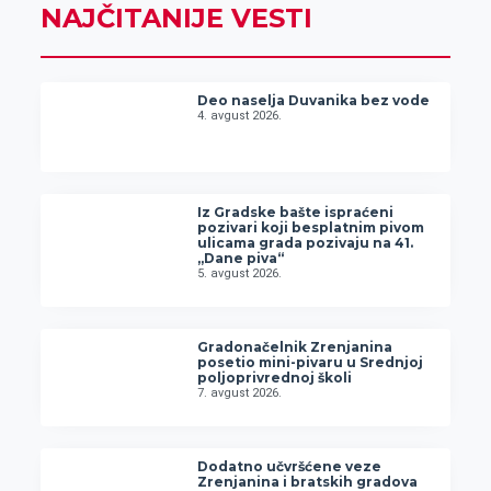
NAJČITANIJE VESTI
Deo naselja Duvanika bez vode
4. avgust 2026.
Iz Gradske bašte ispraćeni
pozivari koji besplatnim pivom
ulicama grada pozivaju na 41.
„Dane piva“
5. avgust 2026.
Gradonačelnik Zrenjanina
posetio mini-pivaru u Srednjoj
poljoprivrednoj školi
7. avgust 2026.
Dodatno učvršćene veze
Zrenjanina i bratskih gradova