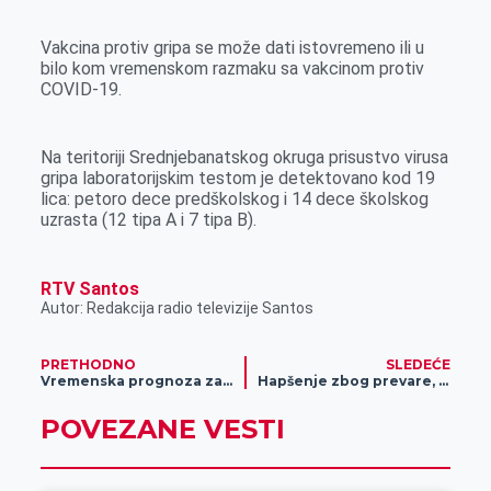
Vakcina protiv gripa se može dati istovremeno ili u
bilo kom vremenskom razmaku sa vakcinom protiv
COVID-19.
Na teritoriji Srednjebanatskog okruga prisustvo virusa
gripa laboratorijskim testom je detektovano kod 19
lica: petoro dece predškolskog i 14 dece školskog
uzrasta (12 tipa A i 7 tipa B).
RTV Santos
Autor: Redakcija radio televizije Santos
PRETHODNO
SLEDEĆE
Vremenska prognoza za 9. mart
Hapšenje zbog prevare, oštetio osobe za 6 miliona dinara!
POVEZANE VESTI