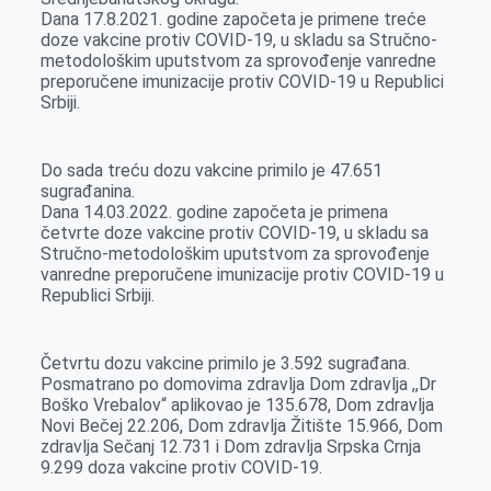
Dana 17.8.2021. godine započeta je primene treće
doze vakcine protiv COVID-19, u skladu sa Stručno-
metodološkim uputstvom za sprovođenje vanredne
preporučene imunizacije protiv COVID-19 u Republici
Srbiji.
Do sada treću dozu vakcine primilo je 47.651
sugrađanina.
Dana 14.03.2022. godine započeta je primena
četvrte doze vakcine protiv COVID-19, u skladu sa
Stručno-metodološkim uputstvom za sprovođenje
vanredne preporučene imunizacije protiv COVID-19 u
Republici Srbiji.
Četvrtu dozu vakcine primilo je 3.592 sugrađana.
Posmatrano po domovima zdravlja Dom zdravlja ,,Dr
Boško Vrebalov“ aplikovao je 135.678, Dom zdravlja
Novi Bečej 22.206, Dom zdravlja Žitište 15.966, Dom
zdravlja Sečanj 12.731 i Dom zdravlja Srpska Crnja
9.299 doza vakcine protiv COVID-19.