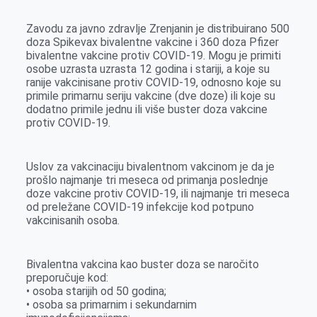
Zavodu za javno zdravlje Zrenjanin je distribuirano 500
doza Spikevax bivalentne vakcine i 360 doza Pfizer
bivalentne vakcine protiv COVID-19. Mogu je primiti
osobe uzrasta uzrasta 12 godina i stariji, a koje su
ranije vakcinisane protiv COVID-19, odnosno koje su
primile primarnu seriju vakcine (dve doze) ili koje su
dodatno primile jednu ili više buster doza vakcine
protiv COVID-19.
Uslov za vakcinaciju bivalentnom vakcinom je da je
prošlo najmanje tri meseca od primanja poslednje
doze vakcine protiv COVID-19, ili najmanje tri meseca
od preležane COVID-19 infekcije kod potpuno
vakcinisanih osoba.
Bivalentna vakcina kao buster doza se naročito
preporučuje kod:
• osoba starijih od 50 godina;
• osoba sa primarnim i sekundarnim