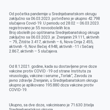
k
g
d
r
t
m
e
I
s
a
Od početka pandemije u Srednjebanatskom okrugu
r
n
A
i
zaključno sa 06.03.2023. potvrđeno je ukupno 42.798
slučajeva Covid-19. U periodu od 28.02 – 06.03.2023.
p
l
registrovano je 55 novoobolelih lica.
p
Broj obolelih po opštinama Srednjebanatskog okruga
zaključno sa 06.03.2023. je: Zrenjanin 29.111, aktivnih
– 79, Žitište 3.417, aktivnih – 6, Nova Crnja 2.455,
aktivnih -9, Novi Bečej 4.948, aktivnih -11 i Sečanj
2.867, aktivnih – 5 slučajeva.
Od 8.1.2021. godine, kada su dostavljene prve doze
vakcine protiv COVID -19 od strane Instituta za
virusologiju, vakcine i serume „Torlak“, Zavodu za
javno zdravlje Zrenjanin, u Srednjebanatskom okrugu
ukupno je aplikovano 195.880 doza vakcine protiv
COVID-19.
Ukupno, sa dve doze, vakcinisano je 71.630 žitelja
Srednjebanatskog okruga.