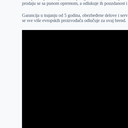
prodaju se sa punom opremom, a odlukuje ih pouzdanost i
r
n
A
i
p
l
Garancija u trajanju od 5 godina, obezbeđene delove i serv
se sve više evropskih proizvođača odlučuje za ovaj brend.
p