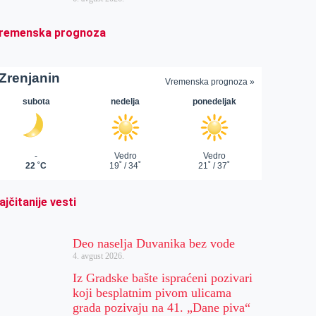
remenska prognoza
ajčitanije vesti
Deo naselja Duvanika bez vode
4. avgust 2026.
Iz Gradske bašte ispraćeni pozivari
koji besplatnim pivom ulicama
grada pozivaju na 41. „Dane piva“