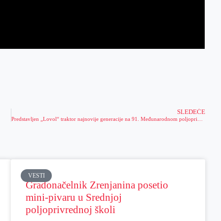
SLEDEĆE
Predstavljen „Lovol“ traktor najnovije generacije na 91. Međunarodnom poljoprivrednom sajmu
VESTI
Gradonačelnik Zrenjanina posetio
mini-pivaru u Srednjoj
poljoprivrednoj školi