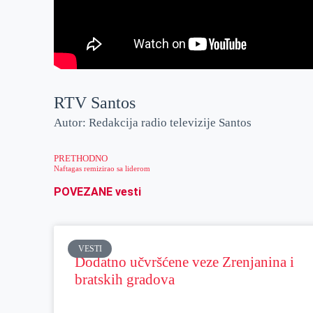
RTV Santos
Autor: Redakcija radio televizije Santos
PRETHODNO
Naftagas remizirao sa liderom
POVEZANE vesti
VESTI
Dodatno učvršćene veze Zrenjanina i
bratskih gradova