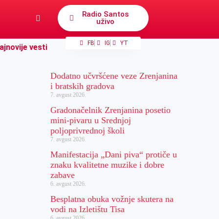
Radio Santos
uživo
FB
IG
YT
ajnovije vesti
Dodatno učvršćene veze Zrenjanina
i bratskih gradova
7. avgust 2026.
Gradonačelnik Zrenjanina posetio
mini-pivaru u Srednjoj
poljoprivrednoj školi
7. avgust 2026.
Manifestacija „Dani piva“ protiče u
znaku kvalitetne muzike i dobre
zabave
6. avgust 2026.
Besplatna obuka vožnje skutera na
vodi na Izletištu Tisa
6. avgust 2026.