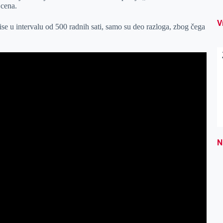
 cena.
V
ise u intervalu od 500 radnih sati, samo su deo razloga, zbog čega
N