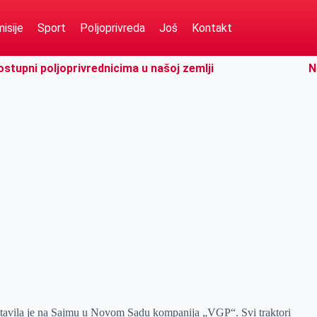
isije
Sport
Poljoprivreda
Još
Kontakt
ostupni poljoprivrednicima u našoj zemlji
N
avila je na Sajmu u Novom Sadu kompanija „VGP“. Svi traktori