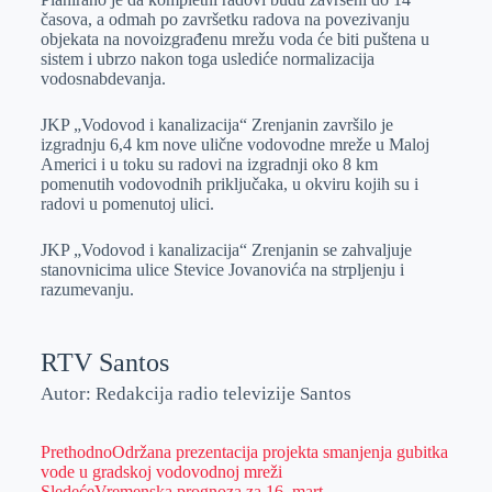
časova, a odmah po završetku radova na povezivanju
objekata na novoizgrađenu mrežu voda će biti puštena u
sistem i ubrzo nakon toga uslediće normalizacija
vodosnabdevanja.
JKP „Vodovod i kanalizacija“ Zrenjanin završilo je
izgradnju 6,4 km nove ulične vodovodne mreže u Maloj
Americi i u toku su radovi na izgradnji oko 8 km
pomenutih vodovodnih priključaka, u okviru kojih su i
radovi u pomenutoj ulici.
JKP „Vodovod i kanalizacija“ Zrenjanin se zahvaljuje
stanovnicima ulice Stevice Jovanovića na strpljenju i
razumevanju.
RTV Santos
Autor: Redakcija radio televizije Santos
Prethodno
Održana prezentacija projekta smanjenja gubitka
vode u gradskoj vodovodnoj mreži
Sledeće
Vremenska prognoza za 16. mart