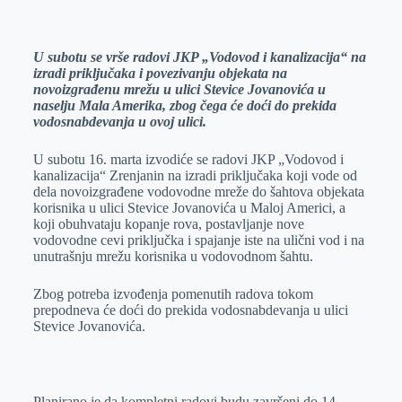
o
n
e
e
a
E
k
g
d
r
t
m
U subotu se vrše radovi JKP „Vodovod i kanalizacija“ na
e
I
s
a
izradi priključaka i povezivanju objekata na
r
n
A
i
novoizgrađenu mrežu u ulici Stevice Jovanovića u
naselju Mala Amerika, zbog čega će doći do prekida
p
l
vodosnabdevanja u ovoj ulici.
p
U subotu 16. marta izvodiće se radovi JKP „Vodovod i
kanalizacija“ Zrenjanin na izradi priključaka koji vode od
dela novoizgrađene vodovodne mreže do šahtova objekata
korisnika u ulici Stevice Jovanovića u Maloj Americi, a
koji obuhvataju kopanje rova, postavljanje nove
vodovodne cevi priključka i spajanje iste na ulični vod i na
unutrašnju mrežu korisnika u vodovodnom šahtu.
Zbog potreba izvođenja pomenutih radova tokom
prepodneva će doći do prekida vodosnabdevanja u ulici
Stevice Jovanovića.
Planirano je da kompletni radovi budu završeni do 14