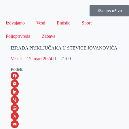
Santos uživo
Izdvajamo
Vesti
Emisije
Sport
Poljoprivreda
Zabava
IZRADA PRIKLJUČAKA U STEVICE JOVANOVIĆA
Vesti
15. mart 2024.
21:09
Podeli:
F
a
M
c
e
L
e
s
i
V
b
s
n
i
W
o
e
k
b
h
X