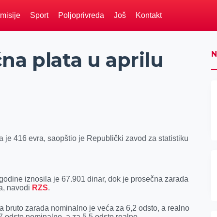
misije
Sport
Poljoprivreda
Još
Kontakt
na plata u aprilu
N
 je 416 evra, saopštio je Republički zavod za statistiku
godine iznosila je 67.901 dinar, dok je prosečna zarada
ra, navodi
RZS
.
 bruto zarada nominalno je veća za 6,2 odsto, a realno
7 odsto nominalno, a za 5,5 odsto realno.