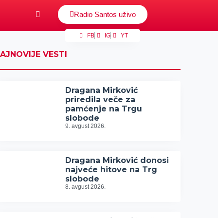
Radio Santos uživo
FB
IG
YT
AJNOVIJE VESTI
Dragana Mirković
priredila veče za
pamćenje na Trgu
slobode
9. avgust 2026.
Dragana Mirković donosi
najveće hitove na Trg
slobode
8. avgust 2026.