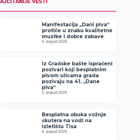
AJČITANIJE VESTI
Manifestacija „Dani piva“
protiče u znaku kvalitetne
muzike i dobre zabave
6. avgust 2026.
Iz Gradske bašte ispraćeni
pozivari koji besplatnim
pivom ulicama grada
pozivaju na 41. „Dane
piva“
5. avgust 2026.
Besplatna obuka vožnje
skutera na vodi na
Izletištu Tisa
6. avgust 2026.