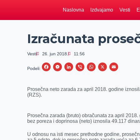
Naslovna
Izdvajamo
Vesti
E
Izračunata proseč
Vesti
26. jun 2018.
11:56
F
M
L
V
W
X
E
Podeli:
a
e
i
i
h
m
c
s
n
b
a
a
Prosečna neto zarada za april 2018. godine iznosila
e
s
k
e
t
i
(RZS).
b
e
e
r
s
l
o
n
d
A
Prosečna zarada (bruto) obračunata za april 2018. 
o
g
I
p
bez poreza i doprinosa (neto) iznosila 49.117 dina
k
e
n
p
U odnosu na isti mesec prethodne godine, prosečna
r
za 5 odsto, dok je prosečna neto zarada veća za 6,