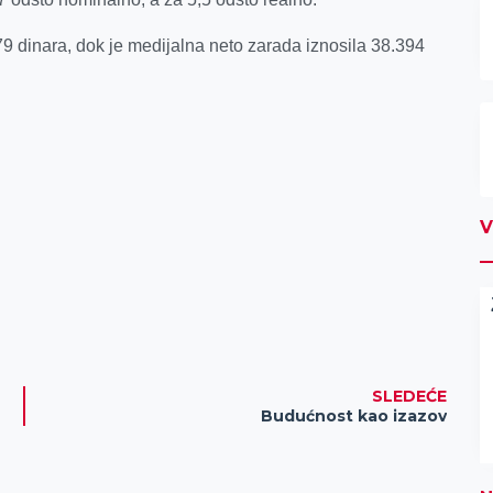
79 dinara, dok je medijalna neto zarada iznosila 38.394
V
SLEDEĆE
Budućnost kao izazov