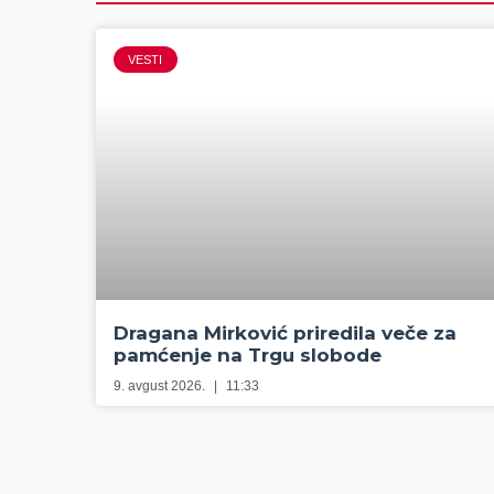
VESTI
Dragana Mirković priredila veče za
pamćenje na Trgu slobode
9. avgust 2026.
11:33