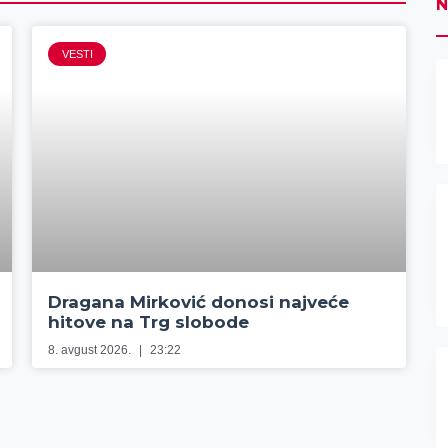
N
VESTI
Dragana Mirković donosi najveće
hitove na Trg slobode
8. avgust 2026.
23:22