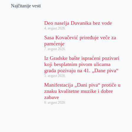
Najčitanije vesti
Deo naselja Duvanika bez vode
4. avgust 2026.
Sasa Kovačević priređuje veče za
pamćenje
7. avgust 2026.
Iz Gradske bašte ispraćeni pozivari
koji besplatnim pivom ulicama
grada pozivaju na 41. „Dane piva“
5. avgust 2026.
Manifestacija „Dani piva“ protiče u
znaku kvalitetne muzike i dobre
zabave
6. avgust 2026.