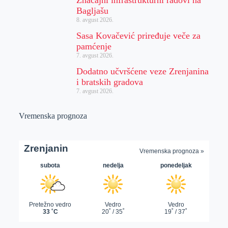
Bagljašu
8. avgust 2026.
Sasa Kovačević priređuje veče za
pamćenje
7. avgust 2026.
Dodatno učvršćene veze Zrenjanina
i bratskih gradova
7. avgust 2026.
Vremenska prognoza