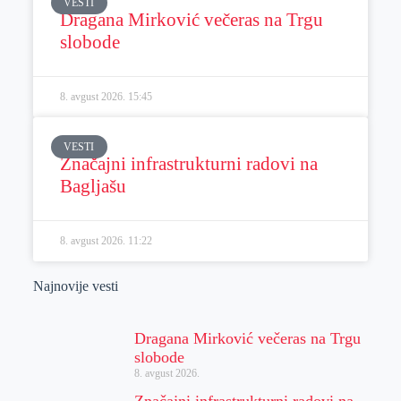
VESTI
Dragana Mirković večeras na Trgu
slobode
8. avgust 2026.
15:45
VESTI
Značajni infrastrukturni radovi na
Bagljašu
8. avgust 2026.
11:22
Najnovije vesti
Dragana Mirković večeras na Trgu
slobode
8. avgust 2026.
Značajni infrastrukturni radovi na