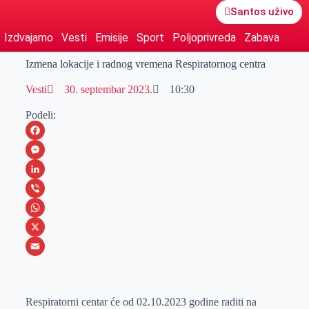
Santos uživo
Izdvajamo
Vesti
Emisije
Sport
Poljoprivreda
Zabava
Izmena lokacije i radnog vremena Respiratornog centra
Vesti
30. septembar 2023.
10:30
Podeli:
F
a
M
c
e
L
e
s
i
V
b
s
n
i
W
o
e
k
b
h
X
o
n
e
e
a
E
k
g
d
r
t
m
Respiratorni centar će od 02.10.2023 godine raditi na
e
I
s
a