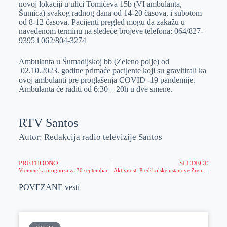
novoj lokaciji u ulici Tomićeva 15b (VI ambulanta,
r
n
A
i
Šumica) svakog radnog dana od 14-20 časova, i subotom
od 8-12 časova. Pacijenti pregled mogu da zakažu u
p
l
navedenom terminu na sledeće brojeve telefona: 064/827-
p
9395 i 062/804-3274
Ambulanta u Šumadijskoj bb (Zeleno polje) od
02.10.2023. godine primaće pacijente koji su gravitirali ka
ovoj ambulanti pre proglašenja COVID -19 pandemije.
Ambulanta će raditi od 6:30 – 20h u dve smene.
RTV Santos
Autor: Redakcija radio televizije Santos
PRETHODNO
SLEDEĆE
Vremenska prognoza za 30.septembar
Aktivnosti Predškolske ustanove Zrenjanin u okviru Dečje nedelje
POVEZANE vesti