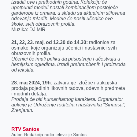
izradili ove i prethodnih godina. Kolekciju će
upotpuniti modeli
nastali kombinacijom postojeće
garderobe iz ormara, u skladu sa aktuelnim stilovima
odevanja mladih. Modele će nositi učenice ove
škole, svih obrazovnih profila.
Muzika: DJ MIR
21, 22, 23. maj, od 12.30 do 14.30:
radionice za
osmake, koje organizuju učenici i nastavnici svih
obrazovnih profila.
Učenici će imati priliku da prisustvuju i učestvuju u
hemijskim ogledima, izradi prehrambenih i proizvoda
od tekstila.
28. maj 2024, 19h:
zatvaranje izložbe i aukcijska
prodaja pojedinih likovnih radova, odevnih predmeta
i modnih detalja.
Prodaja će biti humanitarnog karaktera. Organizator
aukcije je Udruženje roditelja i nastavnika “Sinapsa”,
Zrenjanin.
RTV Santos
Autor: Redakcija radio televizije Santos