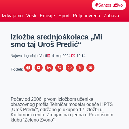
Santos uživo
Izdvajamo
Vesti
Emisije
Sport
Poljoprivreda
Zabava
Izložba srednjoškolaca „Mi
smo taj Uroš Predić“
Najava događaja
,
Vesti
4. maj 2024.
19:14
F
M
L
V
W
X
E
Podeli:
a
e
i
i
h
m
c
s
n
b
a
a
e
s
k
e
t
i
Počev od 2006, prvom izložbom učenika
b
e
e
r
s
l
obrazovnog profila Tehničar modelar odeće HPTŠ
o
n
d
A
„Uroš Predić“, održano je ukupno 17 izložbi u
Kulturnom centru Zrenjanina i jedna u Pozorišnom
o
g
I
p
klubu “Zeleno Zvono”.
k
e
n
p