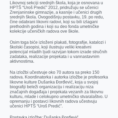
Likovnoj sekciji srednjih škola, koja je osnovana u
r
HPTŠ “Uroš Predić” 2012, pridružuju se učenici
Zrenjaninske gimnazije, a kasnije i učenici drugih
srednjih škola. Ovogodišnju postavku, 19. po redu,
čine odabrani likovni radovi, koji su bili izlagani
prethodnih godina i koji su deo fonda umetničke
kolekcije učeničkih radova ove škole.
Osim toga biće izloženi plakati, fotografije, katalozi i
školski časopisi, koji ilustruju veliki kreativni
potencijal mladih ljudi razvijan tokom izrade stručnih
zadataka, realizacije projekata i u vannastavnim
aktivnostima.
Na izložbi učestvuje oko 70 autora sa preko 150
radova. Koordinatorka i autorka izložbe je profesorka
likovne kulture Dušanka Đorđević, koja u svojoj
biografiji beleži organizaciju i realizaciju niza
značajnih događaja i projekata vezanih za likovnu
kulturu, mlade i celokupno umetničko stvaralaštvo. U
opremanju i postavci likovnih radova učestvuju
učenici HPTŠ “Uroš Predić”.
Postavka izložbe: Dušanka Đorđević