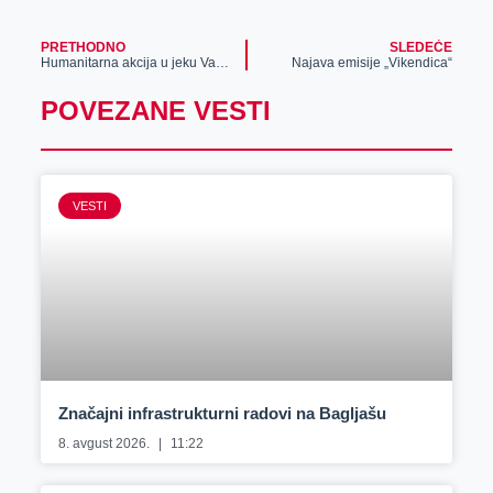
PRETHODNO
SLEDEĆE
Humanitarna akcija u jeku Vaskršnjih praznika
Najava emisije „Vikendica“
POVEZANE VESTI
VESTI
Značajni infrastrukturni radovi na Bagljašu
8. avgust 2026.
11:22