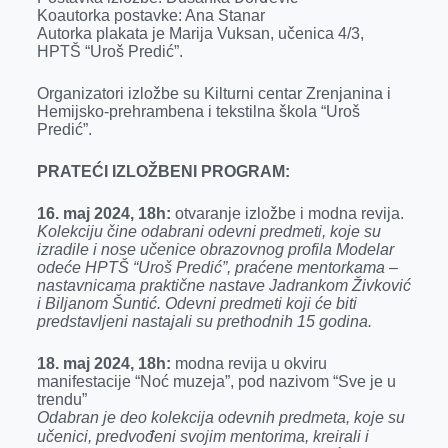
Koautorka postavke: Ana Stanar
Autorka plakata je Marija Vuksan, učenica 4/3,
HPTŠ “Uroš Predić”.
Organizatori izložbe su Kilturni centar Zrenjanina i
Hemijsko-prehrambena i tekstilna škola “Uroš
Predić”.
PRATEĆI IZLOŽBENI PROGRAM:
16. maj 2024, 18h:
otvaranje izložbe i modna revija.
Kolekciju čine odabrani odevni predmeti, koje su
izradile i nose učenice obrazovnog profila Modelar
odeće HPTŠ “Uroš Predić”, praćene mentorkama –
nastavnicama praktične nastave Jadrankom Živković
i Biljanom Šuntić. Odevni predmeti koji će biti
predstavljeni nastajali su prethodnih 15 godina.
18. maj 2024, 18h:
modna revija u okviru
manifestacije “Noć muzeja”, pod nazivom “Sve je u
trendu”
Odabran je deo kolekcija odevnih predmeta, koje su
učenici, predvođeni svojim mentorima, kreirali i