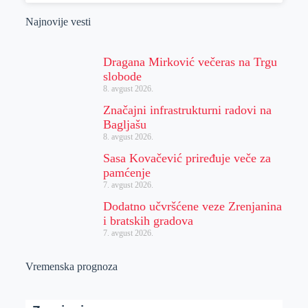
Najnovije vesti
Dragana Mirković večeras na Trgu
slobode
8. avgust 2026.
Značajni infrastrukturni radovi na
Bagljašu
8. avgust 2026.
Sasa Kovačević priređuje veče za
pamćenje
7. avgust 2026.
Dodatno učvršćene veze Zrenjanina
i bratskih gradova
7. avgust 2026.
Vremenska prognoza