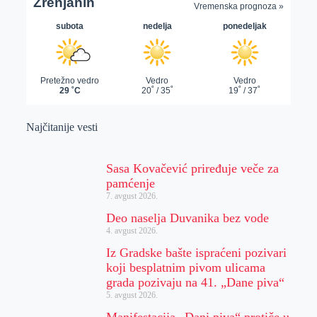
Najčitanije vesti
Sasa Kovačević priređuje veče za
pamćenje
7. avgust 2026.
Deo naselja Duvanika bez vode
4. avgust 2026.
Iz Gradske bašte ispraćeni pozivari
koji besplatnim pivom ulicama
grada pozivaju na 41. „Dane piva“
5. avgust 2026.
Manifestacija „Dani piva“ protiče u