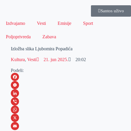
Santos uživo
Izdvajamo
Vesti
Emisije
Sport
Poljoprivreda
Zabava
Izložba slika Ljubomira Popadića
Kultura
,
Vesti
21. jun 2025.
20:02
Podeli:
F
a
M
c
e
L
e
s
i
V
b
s
n
i
W
o
e
k
b
h
X