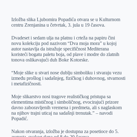
o
n
e
e
a
E
k
g
d
r
t
m
Izložba slika Ljubomira Popadića otvara se u Kulturnom
e
I
s
a
centru Zrenjanina u četvrtak, 3. jula u 19 časova.
r
n
A
i
p
l
Dvadeset i sedam ulja na platnu i crteža na papiru čini
novu kolekciju pod nazivom “Dva moja mora” u kojoj
p
autor nastavlja da istražuje specifičnost Mediterana
koristeći bogatu paletu boja, od plave i modre do zlatnih
tonova oslikavajući duh Boke Kotorske.
“Moje slike u stvari nose dublju simboliku i stvaraju vezu
između prošlog i sadašnjeg, fizičkog i duhovnog, stvarnosti
i metafizičnosti.
Moje slikarstvo nosi tragove realističkog pristupa sa
elementima mističnog i simboličnog, evocirajući prizore
davno zaboravljenih vremena i predmeta, ali s naglaskom
na njihov trajni uticaj na sadašnji trenutak.” – navodi
Popadić.
Nakon otvaranja, izložba je dostupna za posetioce do 5.
avgusta, svakog dana od 8 do 20 časova.