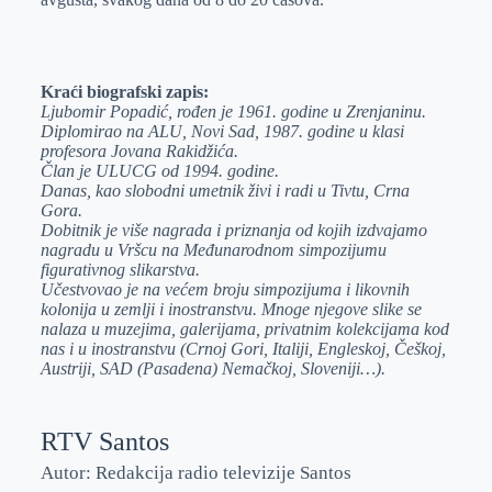
Kraći biografski zapis:
Ljubomir Popadić, rođen je 1961. godine u Zrenjaninu.
Diplomirao na ALU, Novi Sad, 1987. godine u klasi
profesora Jovana Rakidžića.
Član je ULUCG od 1994. godine.
Danas, kao slobodni umetnik živi i radi u Tivtu, Crna
Gora.
Dobitnik je više nagrada i priznanja od kojih izdvajamo
nagradu u Vršcu na Međunarodnom simpozijumu
figurativnog slikarstva.
Učestvovao je na većem broju simpozijuma i likovnih
kolonija u zemlji i inostranstvu. Mnoge njegove slike se
nalaza u muzejima, galerijama, privatnim kolekcijama kod
nas i u inostranstvu (Crnoj Gori, Italiji, Engleskoj, Češkoj,
Austriji, SAD (Pasadena) Nemačkoj, Sloveniji…).
RTV Santos
Autor: Redakcija radio televizije Santos