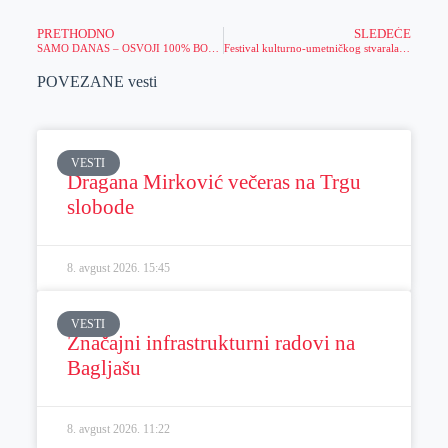
PRETHODNO
SLEDEĆE
SAMO DANAS – OSVOJI 100% BONUSA NA UPLATU DEPOZITA
Festival kulturno-umetničkog stvaralaštva gluvih i nagluvih Srbije
POVEZANE vesti
VESTI
Dragana Mirković večeras na Trgu
slobode
8. avgust 2026.
15:45
VESTI
Značajni infrastrukturni radovi na
Bagljašu
8. avgust 2026.
11:22