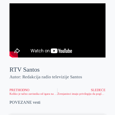
RTV Santos
Autor: Redakcija radio televizije Santos
PRETHODNO
SLEDEĆE
Koliko je tačno zavisnika od igara na sreću u Srbiji?
Zrenjaninci imaju privilegiju da pogledaju izložbu etnografskih predmeta Nadežde Petrović
POVEZANE vesti