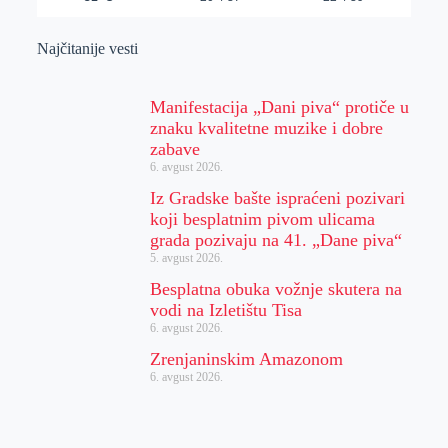
Najčitanije vesti
Manifestacija „Dani piva“ protiče u
znaku kvalitetne muzike i dobre
zabave
6. avgust 2026.
Iz Gradske bašte ispraćeni pozivari
koji besplatnim pivom ulicama
grada pozivaju na 41. „Dane piva“
5. avgust 2026.
Besplatna obuka vožnje skutera na
vodi na Izletištu Tisa
6. avgust 2026.
Zrenjaninskim Amazonom
6. avgust 2026.