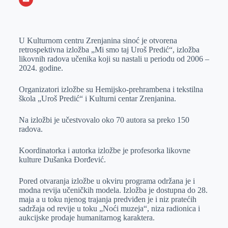
o
n
e
e
a
E
k
g
d
r
t
m
U Kulturnom centru Zrenjanina sinoć je otvorena
e
I
s
a
retrospektivna izložba „Mi smo taj Uroš Predić“, izložba
r
n
A
i
likovnih radova učenika koji su nastali u periodu od 2006 –
2024. godine.
p
l
p
Organizatori izložbe su Hemijsko-prehrambena i tekstilna
škola „Uroš Predić“ i Kulturni centar Zrenjanina.
Na izložbi je učestvovalo oko 70 autora sa preko 150
radova.
Koordinatorka i autorka izložbe je profesorka likovne
kulture Dušanka Đorđević.
Pored otvaranja izložbe u okviru programa održana je i
modna revija učeničkih modela. Izložba je dostupna do 28.
maja a u toku njenog trajanja predviđen je i niz pratećih
sadržaja od revije u toku „Noći muzeja“, niza radionica i
aukcijske prodaje humanitarnog karaktera.