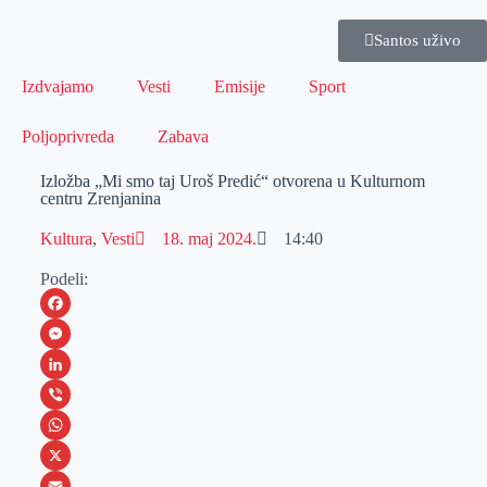
Santos uživo
Izdvajamo
Vesti
Emisije
Sport
Poljoprivreda
Zabava
Izložba „Mi smo taj Uroš Predić“ otvorena u Kulturnom
centru Zrenjanina
Kultura
,
Vesti
18. maj 2024.
14:40
Podeli:
F
a
M
c
e
L
e
s
i
V
b
s
n
i
W
o
e
k
b
h
X