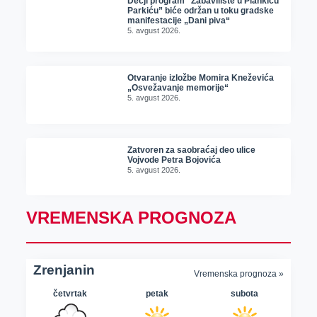
Dečji program “Zabavilište u Plankiću
Parkiću” biće održan u toku gradske
manifestacije „Dani piva“
5. avgust 2026.
Otvaranje izložbe Momira Kneževića
„Osvežavanje memorije“
5. avgust 2026.
Zatvoren za saobraćaj deo ulice
Vojvode Petra Bojovića
5. avgust 2026.
VREMENSKA PROGNOZA