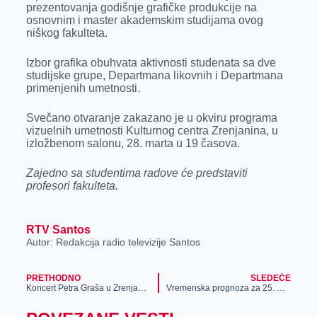
prezentovanja godišnje grafičke produkcije na
r
osnovnim i master akademskim studijama ovog
niškog fakulteta.
Izbor grafika obuhvata aktivnosti studenata sa dve
studijske grupe, Departmana likovnih i Departmana
primenjenih umetnosti.
Svečano otvaranje zakazano je u okviru programa
vizuelnih umetnosti Kulturnog centra Zrenjanina, u
izložbenom salonu, 28. marta u 19 časova.
Zajedno sa studentima radove će predstaviti
profesori fakulteta.
RTV Santos
Autor: Redakcija radio televizije Santos
PRETHODNO
SLEDEĆE
Koncert Petra Graša u Zrenjaninu
Vremenska prognoza za 25. mart