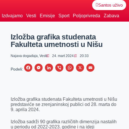
Santos uživo
Izdvajamo
Vesti
Emisije
Sport
Poljoprivreda
Zabava
Izložba grafika studenata
Fakulteta umetnosti u Nišu
Najava događaja
,
Vesti
24. mart 2024.
20:33
F
M
L
V
W
X
E
Podeli:
a
e
i
i
h
m
c
s
n
b
a
a
e
s
k
e
t
i
Izložba grafika studenata Fakulteta umetnosti u Nišu
b
e
e
r
s
l
predstaviće se zrenjaninskoj publici od 28. marta do
o
n
d
A
9. aprila 2024.
o
g
I
p
Izložba sadrži 90 grafika različitih dimenzija nastalih
k
e
n
p
u periodu od 2022-2023. godine i na ideji