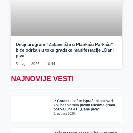
Dečji program “Zabavilište u Plankiću Parkiću”
biće održan u toku gradske manifestacije „Dani
piva“
5. avgust 2026.
10:44
NAJNOVIJE VESTI
Iz Gradske bašte ispraćeni pozivari
koji besplatnim pivom ulicama grada
pozivaju na 41. „Dane piva“
5. avgust 2026.