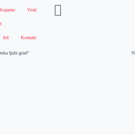
dvajamo
Vesti
t
Još
Kontakt
reka ljubi grad“
N