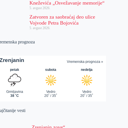
Kneževića „Osvežavanje memorije“
5. avgust 2026.
Zatvoren za saobraćaj deo ulice
Vojvode Petra Bojovića
5. avgust 2026.
remenska prognoza
jčitanije vesti
„Zrenjanin zove“