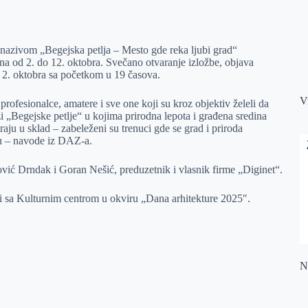
 nazivom „Begejska petlja – Mesto gde reka ljubi grad“
na od 2. do 12. oktobra. Svečano otvaranje izložbe, objava
, 2. oktobra sa početkom u 19 časova.
V
 profesionalce, amatere i sve one koji su kroz objektiv želeli da
ži „Begejske petlje“ u kojima prirodna lepota i građena sredina
raju u sklad – zabeleženi su trenuci gde se grad i priroda
iču – navode iz DAZ-a.
gović Drndak i Goran Nešić, preduzetnik i vlasnik firme „Diginet“.
ji sa Kulturnim centrom u okviru „Dana arhitekture 2025″.
Na