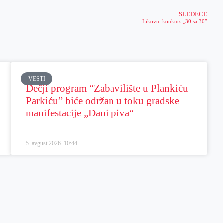
SLEDEĆE
Likovni konkurs „30 sa 30″
VESTI
Dečji program “Zabavilište u Plankiću
Parkiću” biće održan u toku gradske
manifestacije „Dani piva“
5. avgust 2026.
10:44