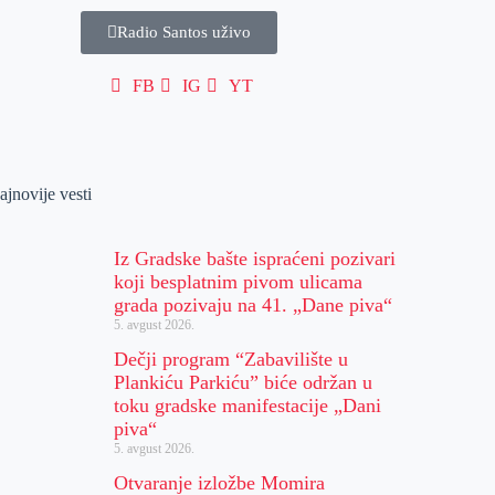
Radio Santos uživo
FB
IG
YT
ajnovije vesti
Iz Gradske bašte ispraćeni pozivari
koji besplatnim pivom ulicama
grada pozivaju na 41. „Dane piva“
5. avgust 2026.
Dečji program “Zabavilište u
Plankiću Parkiću” biće održan u
toku gradske manifestacije „Dani
piva“
5. avgust 2026.
Otvaranje izložbe Momira