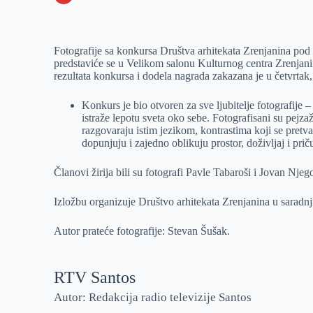
o
n
e
e
a
E
k
g
d
r
t
m
Fotografije sa konkursa Društva arhitekata Zrenjanina pod
e
I
s
a
predstaviće se u Velikom salonu Kulturnog centra Zrenjani
r
n
A
i
rezultata konkursa i dodela nagrada zakazana je u četvrtak
p
l
Konkurs je bio otvoren za sve ljubitelje fotografije –
p
istraže lepotu sveta oko sebe. Fotografisani su pejza
razgovaraju istim jezikom, kontrastima koji se pretva
dopunjuju i zajedno oblikuju prostor, doživljaj i pr
Članovi žirija bili su fotografi Pavle Tabaroši i Jovan Nje
Izložbu organizuje Društvo arhitekata Zrenjanina u saradn
Autor prateće fotografije: Stevan Šušak.
RTV Santos
Autor: Redakcija radio televizije Santos