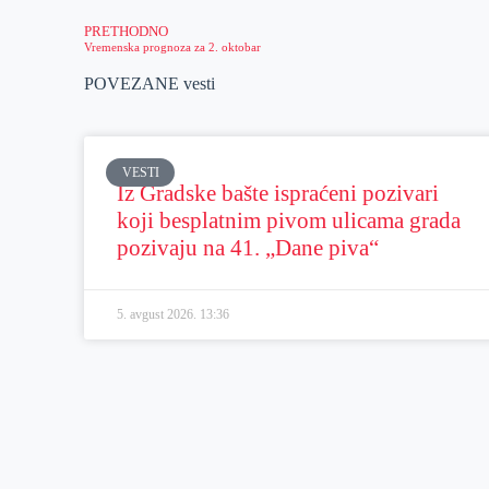
PRETHODNO
Vremenska prognoza za 2. oktobar
POVEZANE vesti
VESTI
Iz Gradske bašte ispraćeni pozivari
koji besplatnim pivom ulicama grada
pozivaju na 41. „Dane piva“
5. avgust 2026.
13:36