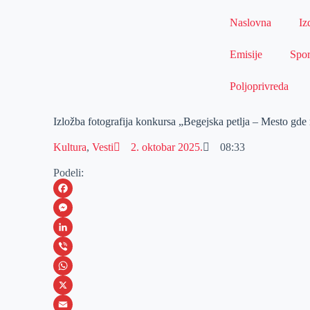
Naslovna
Iz
Emisije
Spor
Poljoprivreda
Izložba fotografija konkursa „Begejska petlja – Mesto gde 
Kultura
,
Vesti
2. oktobar 2025.
08:33
Podeli:
F
a
M
c
e
L
e
s
i
V
b
s
n
i
W
o
e
k
b
h
X