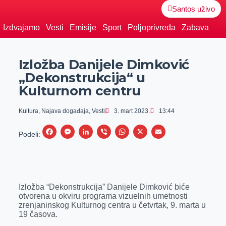
Santos uživo
Izdvajamo
Vesti
Emisije
Sport
Poljoprivreda
Zabava
Izložba Danijele Dimković
„Dekonstrukcija“ u
Kulturnom centru
Kultura
,
Najava događaja
,
Vesti
3. mart 2023.
13:44
F
M
L
V
W
X
E
Podeli:
a
e
i
i
h
m
c
s
n
b
a
a
e
s
k
e
t
i
Izložba “Dekonstrukcija” Danijele Dimković biće
b
e
e
r
s
l
otvorena u okviru programa vizuelnih umetnosti
o
n
d
A
zrenjaninskog Kulturnog centra u četvrtak, 9. marta u
19 časova.
o
g
I
p