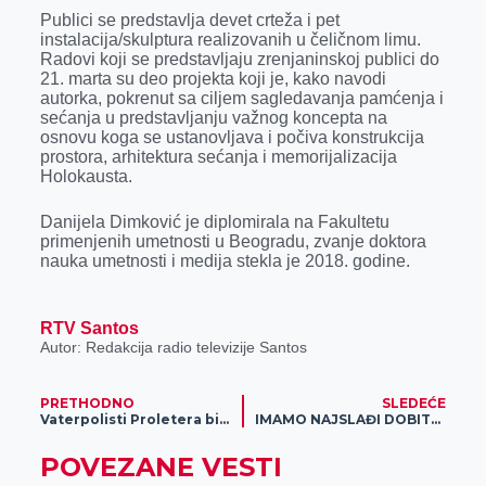
k
e
n
p
Publici se predstavlja devet crteža i pet
instalacija/skulptura realizovanih u čeličnom limu.
r
Radovi koji se predstavljaju zrenjaninskoj publici do
21. marta su deo projekta koji je, kako navodi
autorka, pokrenut sa ciljem sagledavanja pamćenja i
sećanja u predstavljanju važnog koncepta na
osnovu koga se ustanovljava i počiva konstrukcija
prostora, arhitektura sećanja i memorijalizacija
Holokausta.
Danijela Dimković je diplomirala na Fakultetu
primenjenih umetnosti u Beogradu, zvanje doktora
nauka umetnosti i medija stekla je 2018. godine.
RTV Santos
Autor: Redakcija radio televizije Santos
PRETHODNO
SLEDEĆE
Vaterpolisti Proletera biju bitku za opstanak
IMAMO NAJSLAĐI DOBITAK GODINE! Voćna slot avantura donela Novosađaninu 1.399.000 DINARA!
POVEZANE VESTI