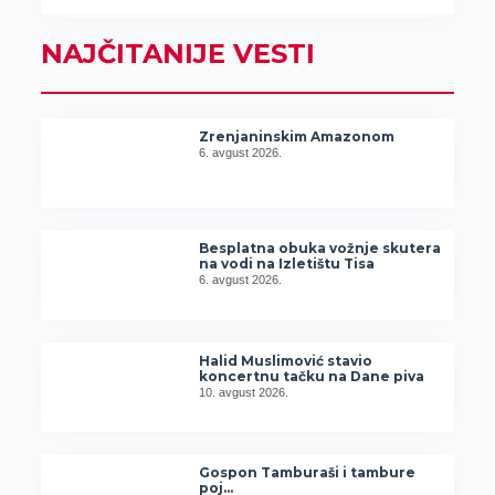
NAJČITANIJE VESTI
Zrenjaninskim Amazonom
6. avgust 2026.
Besplatna obuka vožnje skutera
na vodi na Izletištu Tisa
6. avgust 2026.
Halid Muslimović stavio
koncertnu tačku na Dane piva
10. avgust 2026.
Gospon Tamburaši i tambure
poj…