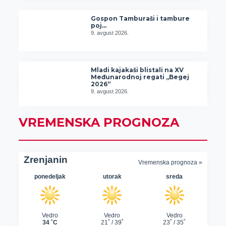
Gospon Tamburaši i tambure
poj…
9. avgust 2026.
Mladi kajakaši blistali na XV
Međunarodnoj regati „Begej
2026“
9. avgust 2026.
VREMENSKA PROGNOZA