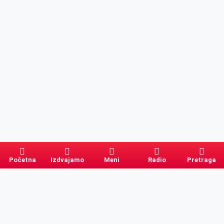
Početna
Izdvajamo
Meni
Radio
Pretraga
Pretraga