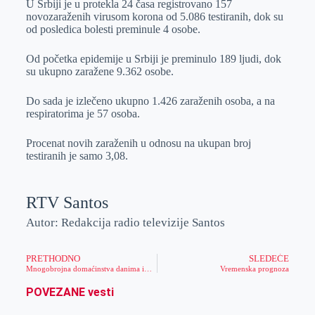
U Srbiji je u protekla 24 časa registrovano 157
e
I
s
a
novozaraženih virusom korona od 5.086 testiranih, dok su
r
n
A
i
od posledica bolesti preminule 4 osobe.
p
l
Od početka epidemije u Srbiji je preminulo 189 ljudi, dok
p
su ukupno zaražene 9.362 osobe.
Do sada je izlečeno ukupno 1.426 zaraženih osoba, a na
respiratorima je 57 osoba.
Procenat novih zaraženih u odnosu na ukupan broj
testiranih je samo 3,08.
RTV Santos
Autor: Redakcija radio televizije Santos
PRETHODNO
SLEDEĆE
Mnogobrojna domaćinstva danima imaju problem sa nestankom struje u Zrenjaninu
Vremenska prognoza
POVEZANE vesti