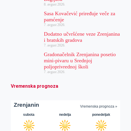
8. avgust 2026.
Sasa Kovačević priređuje veče za
pamćenje
7. avgust 2026.
Dodatno učvršćene veze Zrenjanina
i bratskih gradova
7. avgust 2026.
Gradonačelnik Zrenjanina posetio
mini-pivaru u Srednjoj
poljoprivrednoj školi
7. avgust 2026.
Vremenska prognoza