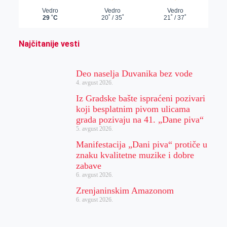
Najčitanije vesti
Deo naselja Duvanika bez vode
4. avgust 2026.
Iz Gradske bašte ispraćeni pozivari
koji besplatnim pivom ulicama
grada pozivaju na 41. „Dane piva“
5. avgust 2026.
Manifestacija „Dani piva“ protiče u
znaku kvalitetne muzike i dobre
zabave
6. avgust 2026.
Zrenjaninskim Amazonom
6. avgust 2026.