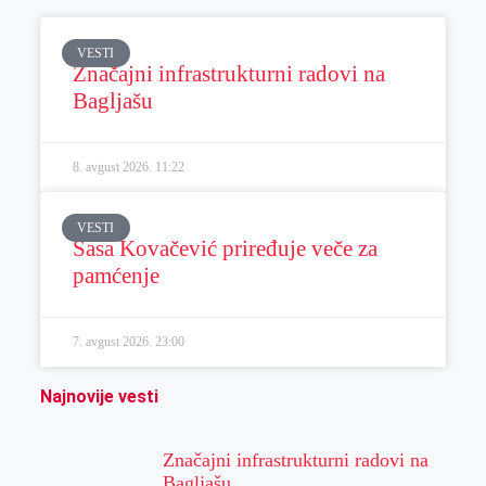
VESTI
Značajni infrastrukturni radovi na
Bagljašu
8. avgust 2026.
11:22
VESTI
Sasa Kovačević priređuje veče za
pamćenje
7. avgust 2026.
23:00
Najnovije vesti
Značajni infrastrukturni radovi na
Bagljašu