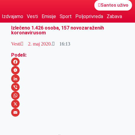
Santos uživo
Izdvajamo
Vesti
Emisije
Sport
Poljoprivreda
Zabava
Izlečeno 1.426 osoba, 157 novozaraženih
koronavirusom
Vesti
2. maj 2020.
16:13
Podeli:
F
a
M
c
e
L
e
s
i
V
b
s
n
i
W
o
e
k
b
h
X
o
n
e
e
a
E
k
g
d
r
t
m