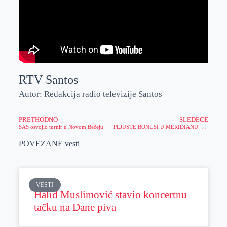
RTV Santos
Autor: Redakcija radio televizije Santos
PRETHODNO
SLEDEĆE
SAS osvojio turnir u Novom Bečeju
PLJUŠTE BONUSI U MERIDIANU: Preuzmi 4.000 dinara, odigraj tiket preko aplikacije i zaradi još 5% bonusa!
POVEZANE vesti
VESTI
Halid Muslimović stavio koncertnu
tačku na Dane piva