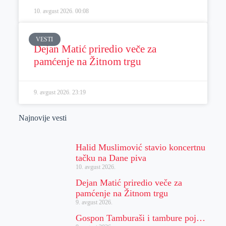
10. avgust 2026.
00:08
VESTI
Dejan Matić priredio veče za
pamćenje na Žitnom trgu
9. avgust 2026.
23:19
Najnovije vesti
Halid Muslimović stavio koncertnu
tačku na Dane piva
10. avgust 2026.
Dejan Matić priredio veče za
pamćenje na Žitnom trgu
9. avgust 2026.
Gospon Tamburaši i tambure poj…