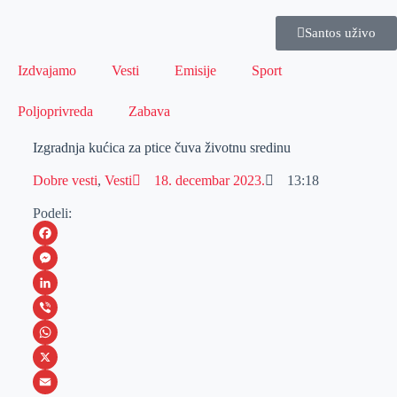
Santos uživo
Izdvajamo
Vesti
Emisije
Sport
Poljoprivreda
Zabava
Izgradnja kućica za ptice čuva životnu sredinu
Dobre vesti
,
Vesti
18. decembar 2023.
13:18
Podeli:
F
a
M
c
e
L
e
s
i
V
b
s
n
i
W
o
e
k
b
h
X