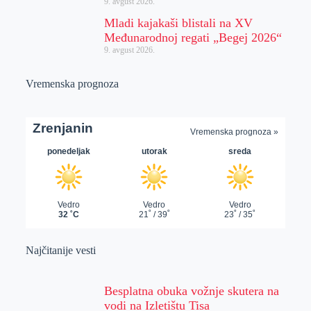
9. avgust 2026.
Mladi kajakaši blistali na XV
Međunarodnoj regati „Begej 2026“
9. avgust 2026.
Vremenska prognoza
Najčitanije vesti
Besplatna obuka vožnje skutera na
vodi na Izletištu Tisa