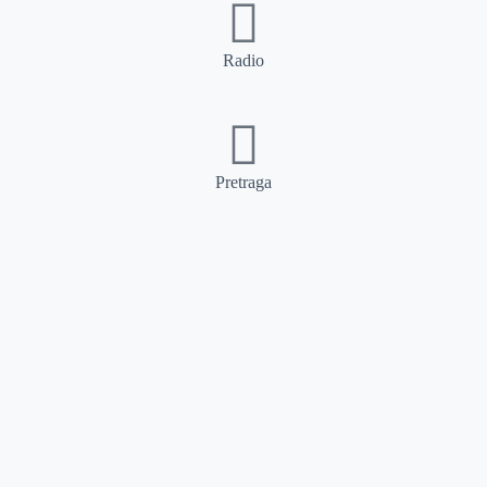
Radio
Pretraga
Pretraga
Kategorije
Ostalo
Naslovna