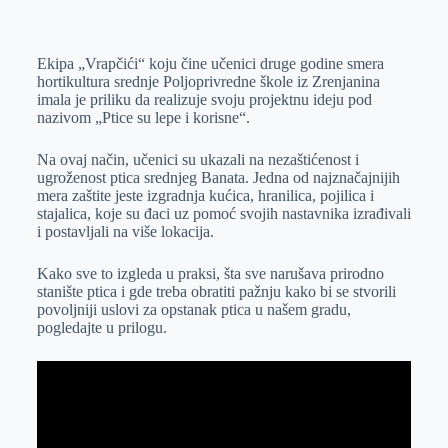
o
n
e
e
a
E
k
g
d
r
t
m
Ekipa „Vrapčići“ koju čine učenici druge godine smera
e
I
s
a
hortikultura srednje Poljoprivredne škole iz Zrenjanina
r
n
A
i
imala je priliku da realizuje svoju projektnu ideju pod
nazivom „Ptice su lepe i korisne“.
p
l
p
Na ovaj način, učenici su ukazali na nezaštićenost i
ugroženost ptica srednjeg Banata. Jedna od najznačajnijih
mera zaštite jeste izgradnja kućica, hranilica, pojilica i
stajalica, koje su đaci uz pomoć svojih nastavnika izrađivali
i postavljali na više lokacija.
Kako sve to izgleda u praksi, šta sve narušava prirodno
stanište ptica i gde treba obratiti pažnju kako bi se stvorili
povoljniji uslovi za opstanak ptica u našem gradu,
pogledajte u prilogu.