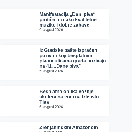
Manifestacija „Dani piva“
protiče u znaku kvalitetne
muzike i dobre zabave
6. avgust 2026.
Iz Gradske bašte ispraćeni
pozivari koji besplatnim
pivom ulicama grada pozivaju
na 41. „Dane piva“
5. avgust 2026.
Besplatna obuka vožnje
skutera na vodi na Izletištu
Tisa
6. avgust 2026.
Zrenjaninskim Amazonom