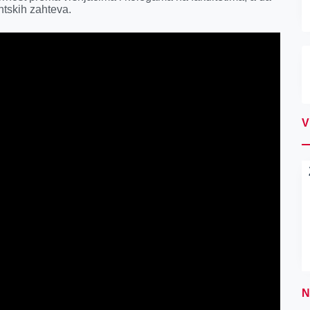
ntskih zahteva.
V
N