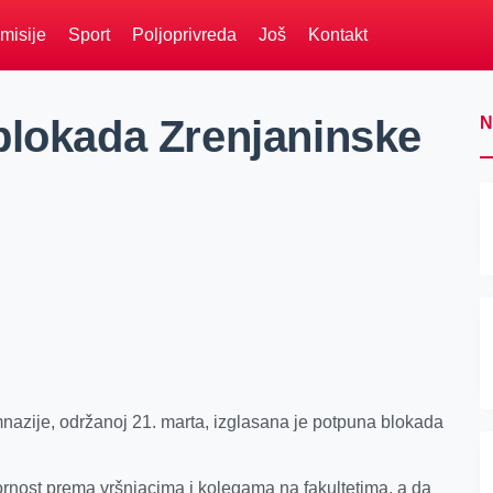
misije
Sport
Poljoprivreda
Još
Kontakt
blokada Zrenjaninske
N
azije, održanoj 21. marta, izglasana je potpuna blokada
ornost prema vršnjacima i kolegama na fakultetima, a da