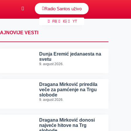
Radio Santos uživo
FB
IG
YT
AJNOVIJE VESTI
Dunja Eremić jedanaesta na
svetu
9. avgust 2026.
Dragana Mirković priredila
veče za pamćenje na Trgu
slobode
9. avgust 2026.
Dragana Mirković donosi
najveće hitove na Trg
slobode