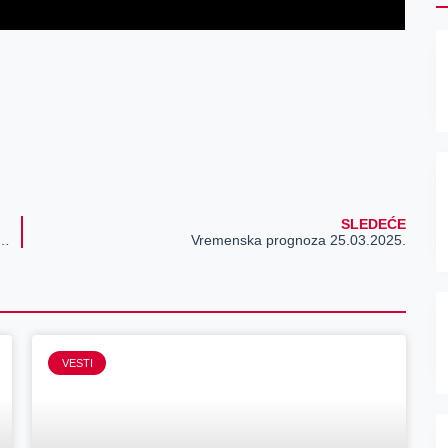
SLEDEĆE
va Međunarodni dan borbe protiv tuberkuloze
Vremenska prognoza 25.03.2025.
VESTI