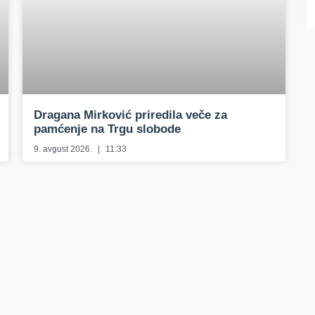
Dragana Mirković priredila veče za
pamćenje na Trgu slobode
9. avgust 2026.
11:33