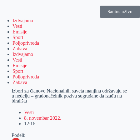
Santos uživo
Izdvajamo
Vesti
Emisije
Sport
Poljoprivreda
Zabava
Izdvajamo
Vesti
Emisije
Sport
Poljoprivreda
Zabava
Izbori za članove Nacionalnih saveta manjina održavaju se
u nedelju – gradonačelnik poziva sugrađane da izađu na
birališta
Vesti
8. novembar 2022.
12:16
Podeli: