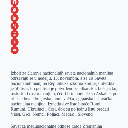
F
a
M
c
e
L
e
s
i
V
b
s
n
i
W
o
e
k
b
h
X
o
n
e
e
a
E
k
g
d
r
t
m
Izbori za članove nacionalnih saveta nacionalnih manjina
e
I
s
a
održavaju se u nedelju, 13. novembra, a za 19 Saveta
r
n
A
i
nacionalnih manjina Republička izborna komisija utvrdila
je 50 lista. Po pet lista je potvrđeno za albansku, bošnjačku,
p
l
rusinsku i rusku manjinu, četiri liste podnele su Aškalije, po
p
tri liste imaju bugarska, bunjevačka, egipatska i slovačka
nacionalna manjina. Između dve liste biraće Romi,
Rumuni, Ukrajinci i Česi, dok su po jednu listu predali
Vlasi, Grci, Nemci, Poljaci, Mađari i Slovenci.
Savet za međunacionalne odnose grada Zrenjanina