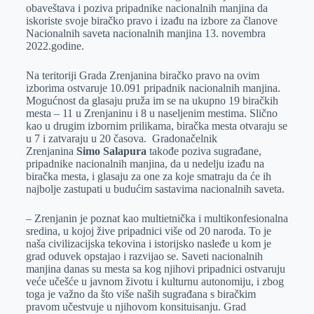
obaveštava i poziva pripadnike nacionalnih manjina da
iskoriste svoje biračko pravo i izađu na izbore za članove
Nacionalnih saveta nacionalnih manjina 13. novembra
2022.godine.
Na teritoriji Grada Zrenjanina biračko pravo na ovim
izborima ostvaruje 10.091 pripadnik nacionalnih manjina.
Mogućnost da glasaju pruža im se na ukupno 19 biračkih
mesta – 11 u Zrenjaninu i 8 u naseljenim mestima. Slično
kao u drugim izbornim prilikama, biračka mesta otvaraju se
u 7 i zatvaraju u 20 časova. Gradonačelnik
Zrenjanina
Simo Salapura
takođe poziva sugrađane,
pripadnike nacionalnih manjina, da u nedelju izađu na
biračka mesta, i glasaju za one za koje smatraju da će ih
najbolje zastupati u budućim sastavima nacionalnih saveta.
– Zrenjanin je poznat kao multietnička i multikonfesionalna
sredina, u kojoj žive pripadnici više od 20 naroda. To je
naša civilizacijska tekovina i istorijsko nasleđe u kom je
grad oduvek opstajao i razvijao se. Saveti nacionalnih
manjina danas su mesta sa kog njihovi pripadnici ostvaruju
veće učešće u javnom životu i kulturnu autonomiju, i zbog
toga je važno da što više naših sugrađana s biračkim
pravom učestvuje u njihovom konsituisanju. Grad