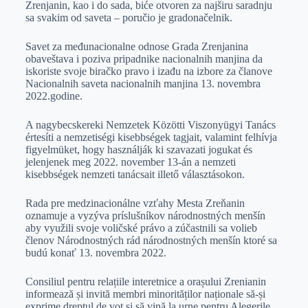
Zrenjanin, kao i do sada, biće otvoren za najširu saradnju
sa svakim od saveta – poručio je gradonačelnik.
Savet za međunacionalne odnose Grada Zrenjanina
obaveštava i poziva pripadnike nacionalnih manjina da
iskoriste svoje biračko pravo i izađu na izbore za članove
Nacionalnih saveta nacionalnih manjina 13. novembra
2022.godine.
A nagybecskereki Nemzetek Közötti Viszonyügyi Tanács
értesíti a nemzetiségi kisebbségek tagjait, valamint felhívja
figyelmüket, hogy használják ki szavazati jogukat és
jelenjenek meg 2022. november 13-án a nemzeti
kisebbségek nemzeti tanácsait illető választásokon.
Rada pre medzinacionálne vzťahy Mesta Zreňanin
oznamuje a vyzýva príslušníkov národnostných menšín
aby využili svoje voličské právo a zúčastnili sa volieb
členov Národnostných rád národnostných menšín ktoré sa
budú konať 13. novembra 2022.
Consiliul pentru relațiile interetnice a orașului Zrenianin
informează și invită membri minorităților naționale să-și
exprime dreptul de vot și să vină la urne pentru Alegerile