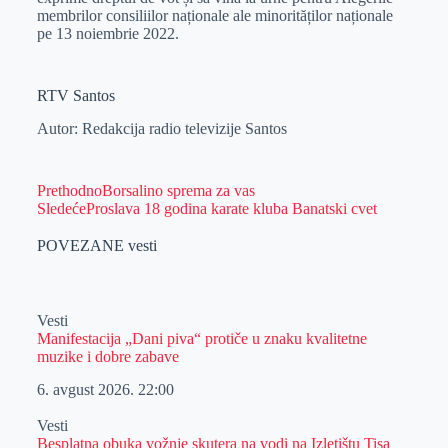
membrilor consiliilor naționale ale minorităților naționale
pe 13 noiembrie 2022.
RTV Santos
Autor: Redakcija radio televizije Santos
Prethodno
Borsalino sprema za vas
Sledeće
Proslava 18 godina karate kluba Banatski cvet
POVEZANE vesti
Vesti
Manifestacija „Dani piva“ protiče u znaku kvalitetne
muzike i dobre zabave
6. avgust 2026.
22:00
Vesti
Besplatna obuka vožnje skutera na vodi na Izletištu Tisa