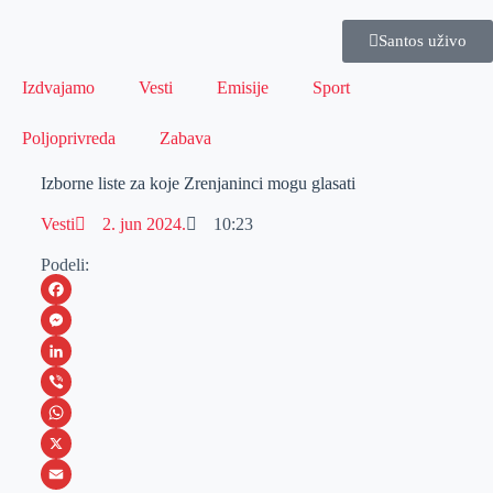
Santos uživo
Izdvajamo
Vesti
Emisije
Sport
Poljoprivreda
Zabava
Izborne liste za koje Zrenjaninci mogu glasati
Vesti
2. jun 2024.
10:23
Podeli:
F
a
M
c
e
L
e
s
i
V
b
s
n
i
W
o
e
k
b
h
X