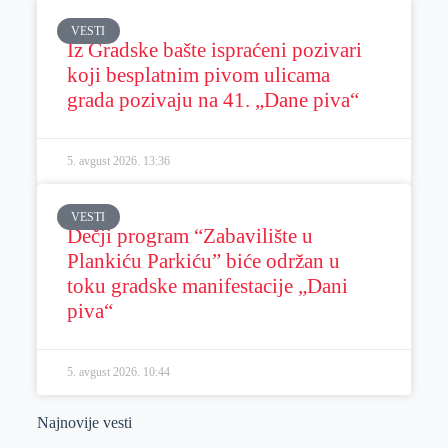
VESTI
Iz Gradske bašte ispraćeni pozivari
koji besplatnim pivom ulicama
grada pozivaju na 41. „Dane piva“
5. avgust 2026.
13:36
VESTI
Dečji program “Zabavilište u
Plankiću Parkiću” biće održan u
toku gradske manifestacije „Dani
piva“
5. avgust 2026.
10:44
Najnovije vesti