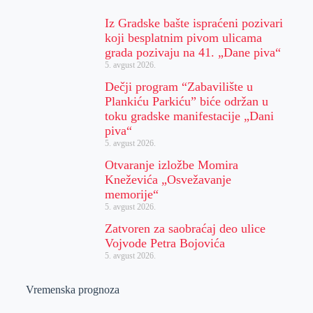
Iz Gradske bašte ispraćeni pozivari
koji besplatnim pivom ulicama
grada pozivaju na 41. „Dane piva“
5. avgust 2026.
Dečji program “Zabavilište u
Plankiću Parkiću” biće održan u
toku gradske manifestacije „Dani
piva“
5. avgust 2026.
Otvaranje izložbe Momira
Kneževića „Osvežavanje
memorije“
5. avgust 2026.
Zatvoren za saobraćaj deo ulice
Vojvode Petra Bojovića
5. avgust 2026.
Vremenska prognoza