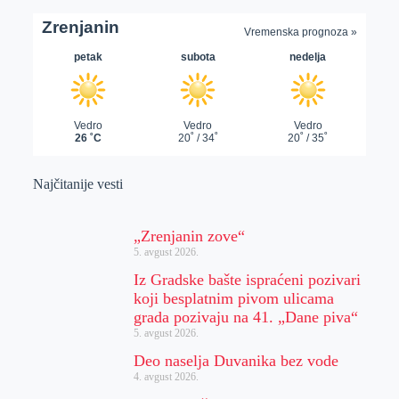
Najčitanije vesti
„Zrenjanin zove“
5. avgust 2026.
Iz Gradske bašte ispraćeni pozivari
koji besplatnim pivom ulicama
grada pozivaju na 41. „Dane piva“
5. avgust 2026.
Deo naselja Duvanika bez vode
4. avgust 2026.