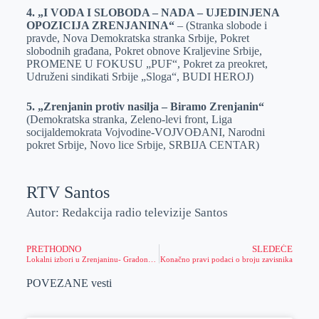
4. „I VODA I SLOBODA – NADA – UJEDINJENA
OPOZICIJA ZRENJANINA“
– (Stranka slobode i
pravde, Nova Demokratska stranka Srbije, Pokret
slobodnih građana, Pokret obnove Kraljevine Srbije,
PROMENE U FOKUSU „PUF“, Pokret za preokret,
Udruženi sindikati Srbije „Sloga“, BUDI HEROJ)
5. „Zrenjanin protiv nasilja – Biramo Zrenjanin“
(Demokratska stranka, Zeleno-levi front, Liga
socijaldemokrata Vojvodine-VOJVOĐANI, Narodni
pokret Srbije, Novo lice Srbije, SRBIJA CENTAR)
RTV Santos
Autor: Redakcija radio televizije Santos
PRETHODNO
SLEDEĆE
Lokalni izbori u Zrenjaninu- Gradonačelnik glasao odmah po otvaranju biračkih mesta
Konačno pravi podaci o broju zavisnika
POVEZANE vesti