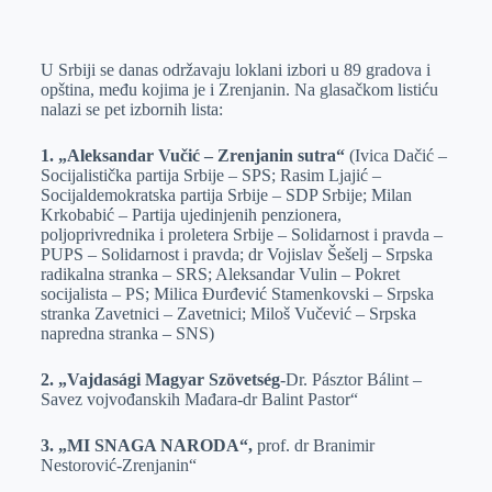
o
n
e
e
a
E
k
g
d
r
t
m
U Srbiji se danas održavaju loklani izbori u 89 gradova i
e
I
s
a
opština, među kojima je i Zrenjanin. Na glasačkom listiću
r
n
A
i
nalazi se pet izbornih lista:
p
l
1. „Aleksandar Vučić – Zrenjanin sutra“
(Ivica Dačić –
p
Socijalistička partija Srbije – SPS; Rasim Ljajić –
Socijaldemokratska partija Srbije – SDP Srbije; Milan
Krkobabić – Partija ujedinjenih penzionera,
poljoprivrednika i proletera Srbije – Solidarnost i pravda –
PUPS – Solidarnost i pravda; dr Vojislav Šešelj – Srpska
radikalna stranka – SRS; Aleksandar Vulin – Pokret
socijalista – PS; Milica Đurđević Stamenkovski – Srpska
stranka Zavetnici – Zavetnici; Miloš Vučević – Srpska
napredna stranka – SNS)
2. „Vajdasági Magyar Szövetség
-Dr. Pásztor Bálint –
Savez vojvođanskih Mađara-dr Balint Pastor“
3. „MI SNAGA NARODA“,
prof. dr Branimir
Nestorović-Zrenjanin“