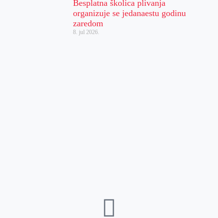
Besplatna školica plivanja
organizuje se jedanaestu godinu
zaredom
8. jul 2026.