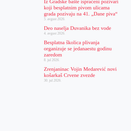
Iz Gradske bašte ispraćeni pozivari
koji besplatnim pivom ulicama
grada pozivaju na 41. „Dane piva“
5. avgust 2026.
Deo naselja Duvanika bez vode
4. avgust 2026.
Besplatna školica plivanja
organizuje se jedanaestu godinu
zaredom
8. jul 2026.
Zrenjaninac Vojin Medarević novi
košarkaš Crvene zvezde
30. jul 2026.