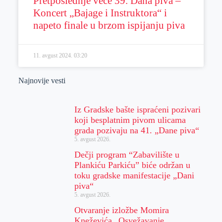
Pretposlednje veče 39. Dana piva –
Koncert „Bajage i Instruktora“ i
napeto finale u brzom ispijanju piva
11. avgust 2024.
03:20
Najnovije vesti
Iz Gradske bašte ispraćeni pozivari
koji besplatnim pivom ulicama
grada pozivaju na 41. „Dane piva“
5. avgust 2026.
Dečji program “Zabavilište u
Plankiću Parkiću” biće održan u
toku gradske manifestacije „Dani
piva“
5. avgust 2026.
Otvaranje izložbe Momira
Kneževića „Osvežavanje