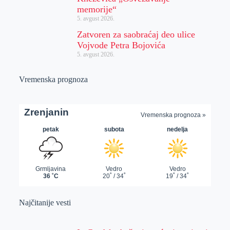
memorije“
5. avgust 2026.
Zatvoren za saobraćaj deo ulice
Vojvode Petra Bojovića
5. avgust 2026.
Vremenska prognoza
Najčitanije vesti