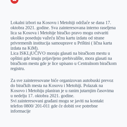
o
n
e
e
a
E
k
g
d
r
t
m
Lokalni izbori na Kosovu i Metohiji održaće se dana 17.
e
I
s
a
oktobra 2021. godine. Sva zainteresovana interno raseljena
r
n
A
i
lica sa Kosova i Metohije biračko pravo mogu ostvariti
ukoliko poseduju važeću ličnu kartu izdatu od strane
p
l
privremenih institucija samouprave u Prištini ( lična karta
p
izdata na KiM).
Lica ISKLjUČIVO moraju glasati na biračkom mestu u
opštini gde imaju prijavljeno prebivalište, mora glasati na
biračkom mestu gde je lice upisano u Centralnom biračkom
registru.
Za sve zainteresovane biće organizovan autobuski prevoz
do biračkih mesta na Kosovu i Metohiji. Polazak na
Kosovo i Metohiju planiran je u ranim jutarnjim časovima
u nedelju 17. oktobra 2021. godine.
Svi zainteresovani građani mogu se javiti na kontakt
telefon 0800/ 201-011 gde će dobiti sve potrebne
informacije