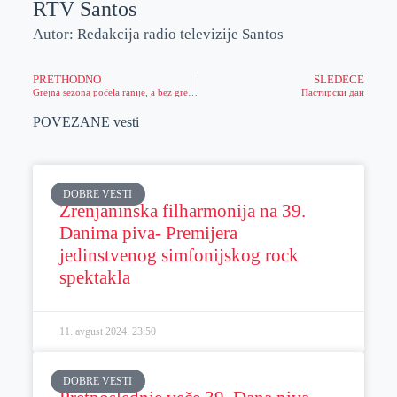
RTV Santos
Autor: Redakcija radio televizije Santos
PRETHODNO
SLEDEĆE
Grejna sezona počela ranije, a bez grejanja celo naselje
Пастирски дан
POVEZANE vesti
DOBRE VESTI
Zrenjaninska filharmonija na 39.
Danima piva- Premijera
jedinstvenog simfonijskog rock
spektakla
11. avgust 2024.
23:50
DOBRE VESTI