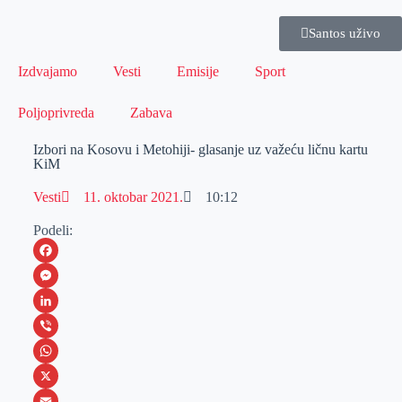
Santos uživo
Izdvajamo
Vesti
Emisije
Sport
Poljoprivreda
Zabava
Izbori na Kosovu i Metohiji- glasanje uz važeću ličnu kartu
KiM
Vesti
11. oktobar 2021.
10:12
Podeli:
F
a
M
c
e
L
e
s
i
V
b
s
n
i
W
o
e
k
b
h
X