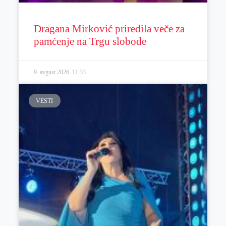
Dragana Mirković priredila veče za
pamćenje na Trgu slobode
9. avgust 2026.
11:33
VESTI