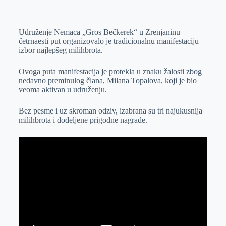
o
n
e
e
a
E
k
g
d
r
t
m
Udruženje Nemaca „Gros Bečkerek“ u Zrenjaninu
e
I
s
a
četrnaesti put organizovalo je tradicionalnu manifestaciju –
r
n
A
i
izbor najlepšeg milihbrota.
p
l
Ovoga puta manifestacija je protekla u znaku žalosti zbog
p
nedavno preminulog člana, Milana Topalova, koji je bio
veoma aktivan u udruženju.
Bez pesme i uz skroman odziv, izabrana su tri najukusnija
milihbrota i dodeljene prigodne nagrade.