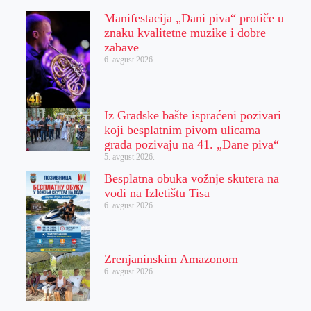
Manifestacija „Dani piva“ protiče u
znaku kvalitetne muzike i dobre
zabave
6. avgust 2026.
Iz Gradske bašte ispraćeni pozivari
koji besplatnim pivom ulicama
grada pozivaju na 41. „Dane piva“
5. avgust 2026.
Besplatna obuka vožnje skutera na
vodi na Izletištu Tisa
6. avgust 2026.
Zrenjaninskim Amazonom
6. avgust 2026.