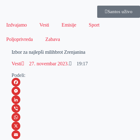
Santos uživo
Izdvajamo
Vesti
Emisije
Sport
Poljoprivreda
Zabava
Izbor za najlepši milihbrot Zrenjanina
Vesti
27. novembar 2023.
19:17
Podeli:
F
a
M
c
e
L
e
s
i
V
b
s
n
i
W
o
e
k
b
h
X