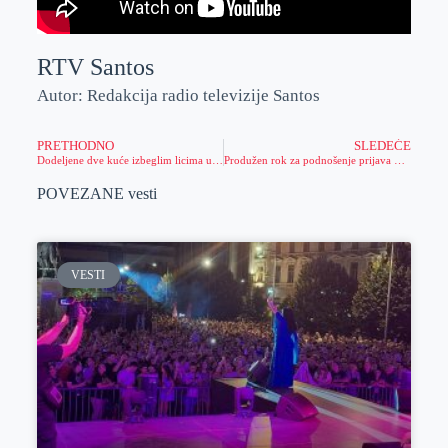
RTV Santos
Autor: Redakcija radio televizije Santos
PRETHODNO
SLEDEĆE
Dodeljene dve kuće izbeglim licima u opštini Nova Crnja
Produžen rok za podnošenje prijava na Javni poziv za izbor korisnika za utvrđivanje prava na subvenciju
POVEZANE vesti
VESTI