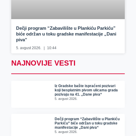
Dečji program “Zabavilište u Plankiću Parkiću”
biće održan u toku gradske manifestacije „Dani
piva“
5. avgust 2026.
10:44
NAJNOVIJE VESTI
Iz Gradske bašte ispraćeni pozivari
koji besplatnim pivom ulicama grada
pozivaju na 41. „Dane piva“
5. avgust 2026.
Dečji program “Zabavilište u Plankiću
Parkiću” biće održan u toku gradske
manifestacije „Dani piva“
5. avgust 2026.