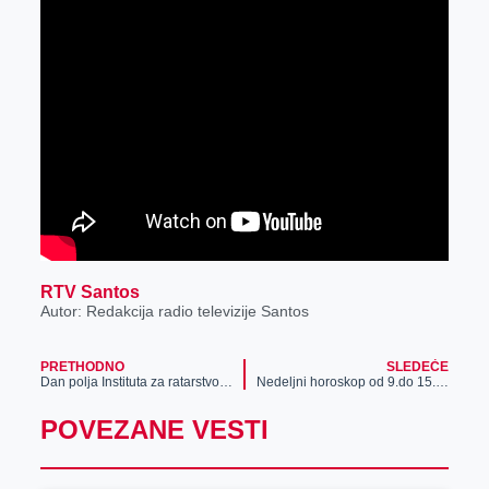
RTV Santos
Autor: Redakcija radio televizije Santos
PRETHODNO
SLEDEĆE
Dan polja Instituta za ratarstvo i povtarstvo
Nedeljni horoskop od 9.do 15.septembra
POVEZANE VESTI