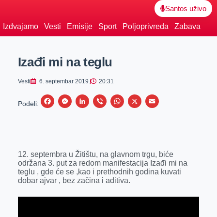
Santos uživo
Izdvajamo
Vesti
Emisije
Sport
Poljoprivreda
Zabava
Izađi mi na teglu
Vesti
6. septembar 2019.
20:31
F
M
L
V
W
X
E
Podeli:
a
e
i
i
h
m
c
s
n
b
a
a
e
s
k
e
t
i
12. septembra u Žitištu, na glavnom trgu, biće
b
e
e
r
s
l
održana 3. put za redom manifestacija Izađi mi na
o
n
d
A
teglu , gde će se ,kao i prethodnih godina kuvati
dobar ajvar , bez začina i aditiva.
o
g
I
p
k
e
n
p
r