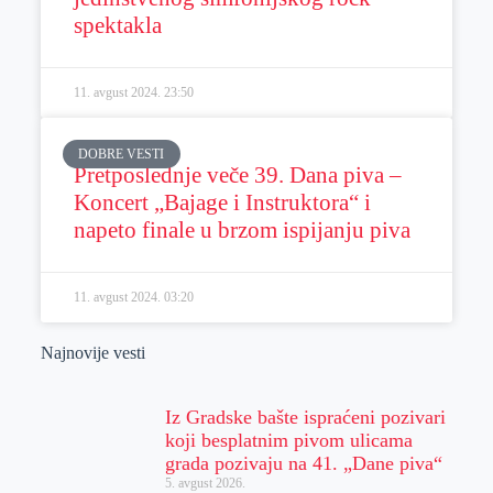
spektakla
11. avgust 2024.
23:50
DOBRE VESTI
Pretposlednje veče 39. Dana piva –
Koncert „Bajage i Instruktora“ i
napeto finale u brzom ispijanju piva
11. avgust 2024.
03:20
Najnovije vesti
Iz Gradske bašte ispraćeni pozivari
koji besplatnim pivom ulicama
grada pozivaju na 41. „Dane piva“
5. avgust 2026.