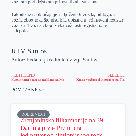
vozilom pod dejstvom psihoaktivnih supstanci.
Takođe, iz saobraćaja je isključeno 6 vozila, od toga, 2
vozila zbog toga što nisu bila upisana u jedinstveni registar
vozila i 4 vozila zbog isteka važnosti registracione
nalepnice.
RTV Santos
Autor: Redakcija radio televizije Santos
PRETHODNO
SLEDEĆE
Humanitarni bazar za mališane na Motelu Šumica
Krađa vanbrodskih motora na Tisi
POVEZANE vesti
DOBRE VESTI
Zrenjaninska filharmonija na 39.
Danima piva- Premijera
jedinstvenog simfonijskog rock