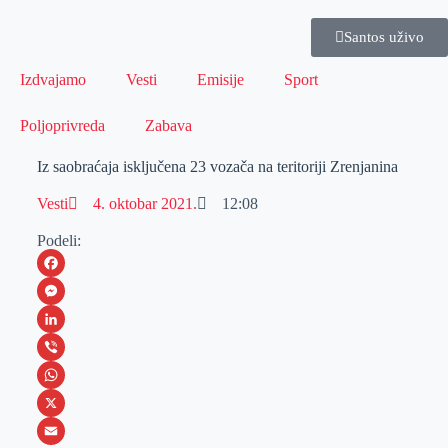
Santos uživo
Izdvajamo
Vesti
Emisije
Sport
Poljoprivreda
Zabava
Iz saobraćaja isključena 23 vozača na teritoriji Zrenjanina
Vesti
4. oktobar 2021.
12:08
Podeli:
F
a
M
c
e
L
e
s
i
V
b
s
n
i
W
o
e
k
b
h
X