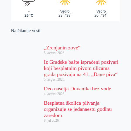
Najčitanije vesti
„Zrenjanin zove“
5. avgust 2026.
Iz Gradske bašte ispraćeni pozivari
koji besplatnim pivom ulicama
grada pozivaju na 41. „Dane piva“
5. avgust 2026.
Deo naselja Duvanika bez vode
4. avgust 2026.
Besplatna školica plivanja
organizuje se jedanaestu godinu
zaredom
8. jul 2026.