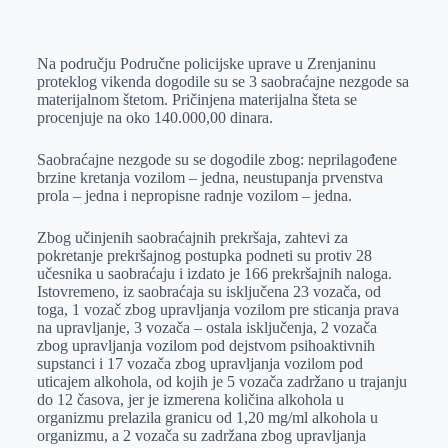
o
n
e
e
a
E
k
g
d
r
t
m
Na području Područne policijske uprave u Zrenjaninu
e
I
s
a
proteklog vikenda dogodile su se 3 saobraćajne nezgode sa
r
n
A
i
materijalnom štetom. Pričinjena materijalna šteta se
procenjuje na oko 140.000,00 dinara.
p
l
p
Saobraćajne nezgode su se dogodile zbog: neprilagođene
brzine kretanja vozilom – jedna, neustupanja prvenstva
prola – jedna i nepropisne radnje vozilom – jedna.
Zbog učinjenih saobraćajnih prekršaja, zahtevi za
pokretanje prekršajnog postupka podneti su protiv 28
učesnika u saobraćaju i izdato je 166 prekršajnih naloga.
Istovremeno, iz saobraćaja su isključena 23 vozača, od
toga, 1 vozač zbog upravljanja vozilom pre sticanja prava
na upravljanje, 3 vozača – ostala isključenja, 2 vozača
zbog upravljanja vozilom pod dejstvom psihoaktivnih
supstanci i 17 vozača zbog upravljanja vozilom pod
uticajem alkohola, od kojih je 5 vozača zadržano u trajanju
do 12 časova, jer je izmerena količina alkohola u
organizmu prelazila granicu od 1,20 mg/ml alkohola u
organizmu, a 2 vozača su zadržana zbog upravljanja