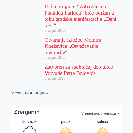
Dečji program “Zabavilište u
Plankiću Parkiću” biće održan u
toku gradske manifestacije „Dani
piva“
5. avgust 2026.
Otvaranje izložbe Momira
Kneževića „Osvežavanje
memorije“
5. avgust 2026.
Zatvoren za saobraćaj deo ulice
Vojvode Petra Bojovića
5. avgust 2026.
Vremenska prognoza