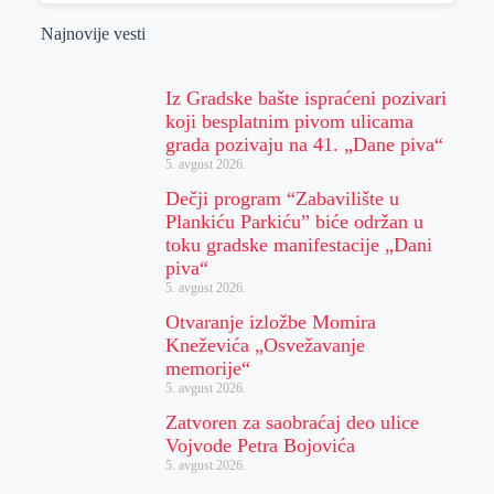
Najnovije vesti
Iz Gradske bašte ispraćeni pozivari
koji besplatnim pivom ulicama
grada pozivaju na 41. „Dane piva“
5. avgust 2026.
Dečji program “Zabavilište u
Plankiću Parkiću” biće održan u
toku gradske manifestacije „Dani
piva“
5. avgust 2026.
Otvaranje izložbe Momira
Kneževića „Osvežavanje
memorije“
5. avgust 2026.
Zatvoren za saobraćaj deo ulice
Vojvode Petra Bojovića
5. avgust 2026.