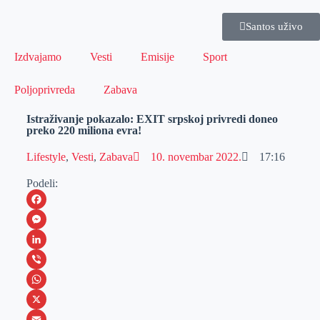
Santos uživo
Izdvajamo
Vesti
Emisije
Sport
Poljoprivreda
Zabava
Istraživanje pokazalo: EXIT srpskoj privredi doneo
preko 220 miliona evra!
Lifestyle
,
Vesti
,
Zabava
10. novembar 2022.
17:16
Podeli:
F
a
M
c
e
L
e
s
i
V
b
s
n
i
W
o
e
k
b
h
X