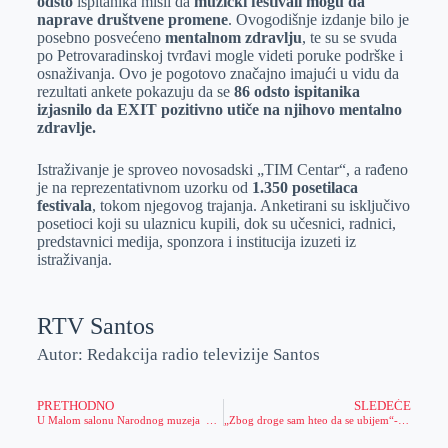
odsto
ispitanika misli da
muzički festivali mogu da
naprave društvene promene
. Ovogodišnje izdanje bilo je
posebno posvećeno
mentalnom zdravlju
, te su se svuda
po Petrovaradinskoj tvrđavi mogle videti poruke podrške i
osnaživanja. Ovo je pogotovo značajno imajući u vidu da
rezultati ankete pokazuju da se
86 odsto ispitanika
izjasnilo da EXIT pozitivno utiče na njihovo mentalno
zdravlje.
Istraživanje je sproveo novosadski „TIM Centar“, a rađeno
je na reprezentativnom uzorku od
1.350 posetilaca
festivala
, tokom njegovog trajanja. Anketirani su isključivo
posetioci koji su ulaznicu kupili, dok su učesnici, radnici,
predstavnici medija, sponzora i institucija izuzeti iz
istraživanja.
RTV Santos
Autor: Redakcija radio televizije Santos
PRETHODNO
SLEDEĆE
U Malom salonu Narodnog muzeja Zrenjanin održava se tematsko veče o fanzinu Zruntergrund
„Zbog droge sam hteo da se ubijem“-bivši zavisnik