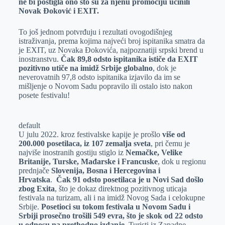
ne bi postigla ono što su za njenu promociju učinili
Novak Đoković i EXIT.
To još jednom potvrđuju i rezultati ovogodišnjeg
istraživanja, prema kojima najveći broj ispitanika smatra da
je EXIT, uz Novaka Đokovića, najpoznatiji srpski brend u
inostranstvu.
Čak
89,8 odsto ispitanika ističe da
EXIT
pozitivno utiče na imidž Srbije globalno
, dok je
neverovatnih 97,8 odsto ispitanika izjavilo da im se
mišljenje o Novom Sadu popravilo ili ostalo isto nakon
posete festivalu!
default
U julu 2022. kroz festivalske kapije je prošlo
više od
200.000 posetilaca, iz 107 zemalja sveta
, pri čemu je
najviše inostranih gostiju stiglo iz
Nemačke, Velike
Britanije, Turske, Mađarske i Francuske
, dok u regionu
prednjače
Slovenija,
Bosna i Hercegovina i
Hrvatska
.
Č
ak 91 odsto posetilaca je u Novi Sad došlo
zbog Exita
, što je dokaz direktnog pozitivnog uticaja
festivala na turizam, ali i na imidž Novog Sada i celokupne
Srbije.
Posetioci su tokom festivala u Novom Sadu i
Srbiji prosečno trošili 549 evra, što je skok od 22 odsto
u odnosu na prethodno izdanje
. Turisti iz Zapadne