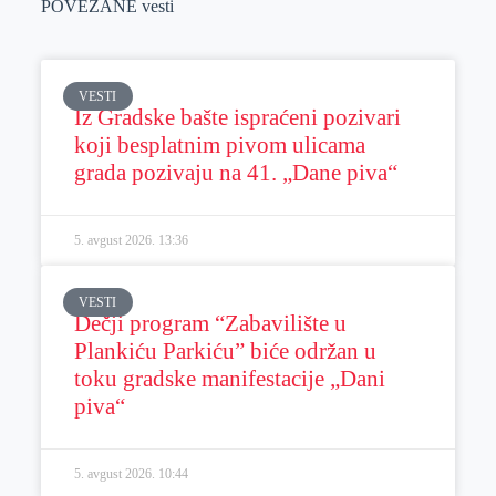
POVEZANE vesti
VESTI
Iz Gradske bašte ispraćeni pozivari
koji besplatnim pivom ulicama
grada pozivaju na 41. „Dane piva“
5. avgust 2026.
13:36
VESTI
Dečji program “Zabavilište u
Plankiću Parkiću” biće održan u
toku gradske manifestacije „Dani
piva“
5. avgust 2026.
10:44