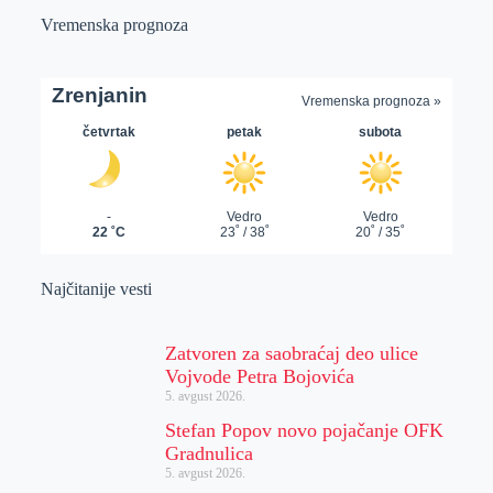
Vremenska prognoza
Najčitanije vesti
Zatvoren za saobraćaj deo ulice
Vojvode Petra Bojovića
5. avgust 2026.
Stefan Popov novo pojačanje OFK
Gradnulica
5. avgust 2026.