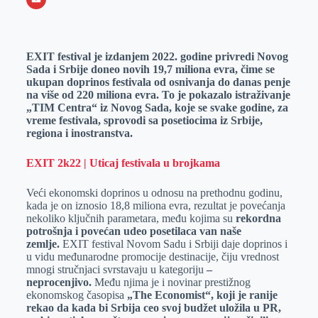
o
n
e
e
a
E
k
g
d
r
t
m
EXIT festival je izdanjem 2022. godine privredi Novog
e
I
s
a
Sada i Srbije doneo novih 19,7 miliona evra, čime se
r
n
A
i
ukupan doprinos festivala od osnivanja do danas penje
na više od 220 miliona evra. To je pokazalo istraživanje
p
l
„TIM Centra“ iz Novog Sada, koje se svake godine, za
p
vreme festivala, sprovodi sa posetiocima iz Srbije,
regiona i inostranstva.
EXIT 2k22 | Uticaj festivala u brojkama
Veći ekonomski doprinos u odnosu na prethodnu godinu,
kada je on iznosio 18,8 miliona evra, rezultat je povećanja
nekoliko ključnih parametara, među kojima su
rekordna
potrošnja i povećan udeo posetilaca van naše
zemlje.
EXIT festival Novom Sadu i Srbiji daje doprinos i
u vidu međunarodne promocije destinacije, čiju vrednost
mnogi stručnjaci svrstavaju u kategoriju
–
neprocenjivo.
Među njima je i novinar prestižnog
ekonomskog časopisa
„The Economist“, koji je ranije
rekao da kada bi Srbija ceo svoj budžet uložila u PR,