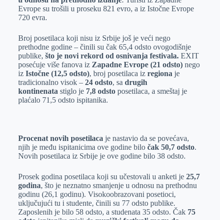
Evrope su trošili u proseku 821 evro, a iz Istočne Evrope
720 evra.
Broj posetilaca koji nisu iz Srbije još je veći nego
prethodne godine – činili su čak 65,4 odsto ovogodišnje
publike,
što je novi rekord od osnivanja festivala.
EXIT
posećuje više fanova iz
Zapadne Evrope (21 odsto)
nego
iz
Istočne (12,5 odsto)
, broj posetilaca iz
regiona
je
tradicionalno visok –
24 odsto
, sa
drugih
kontinenata
stiglo je
7,8 odsto
posetilaca, a smeštaj je
plaćalo 71,5 odsto ispitanika.
Procenat novih posetilaca
je nastavio da se povećava,
njih je među ispitanicima ove godine bilo
čak 50,7 odsto
.
Novih posetilaca iz Srbije je ove godine bilo 38 odsto.
Prosek godina posetilaca koji su učestovali u anketi je
25,7
godina
, što je neznatno smanjenje u odnosu na prethodnu
godinu (26,1 godinu). Visokoobrazovani posetioci,
uključujući tu i studente, činili su 77 odsto publike.
Zaposlenih je bilo 58 odsto, a studenata 35 odsto. Čak
75