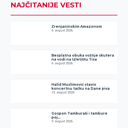
NAJČITANIJE VESTI
Zrenjaninskim Amazonom
6. avgust 2026.
Besplatna obuka vožnje skutera
na vodi na Izletištu Tisa
6. avgust 2026.
Halid Muslimović stavio
koncertnu tačku na Dane piva
10. avgust 2026.
Gospon Tamburaši i tambure
poj…
9. avgust 2026.