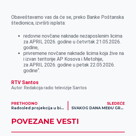
k
g
d
r
t
m
e
I
s
a
Obaveštavamo vas da će se, preko Banke Poštanska
r
n
A
i
štedionica, izvršiti isplata:
p
l
redovne novčane naknade nezaposlenim licima
p
za APRIL 2026. godine u četvrtak 21.05.2026.
godine,
privremene novčane naknade licima koja žive na
i izvan teritorije AP Kosova i Metohije,
za APRIL 2026. godine u petak 22.05.2026.
godine“.
RTV Santos
Autor: Redakcija radio televizije Santos
PRETHODNO
SLEDEĆE
Radosled projekcija u bioskopu Kulturnog centra
SVAKOG DANA MEĐU GRAĐANIMA, SVAKOG DANA U SLUŽBI NARODA!
POVEZANE VESTI