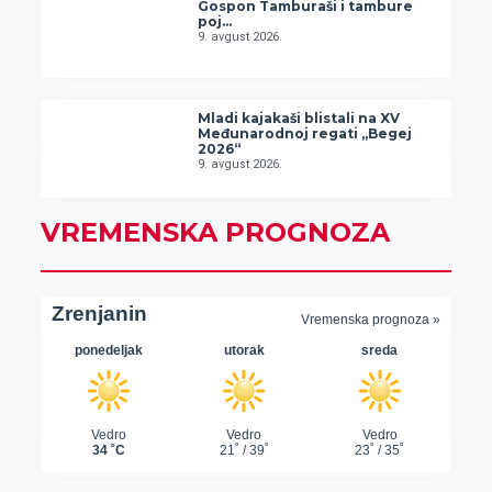
Gospon Tamburaši i tambure
poj…
9. avgust 2026.
Mladi kajakaši blistali na XV
Međunarodnoj regati „Begej
2026“
9. avgust 2026.
VREMENSKA PROGNOZA