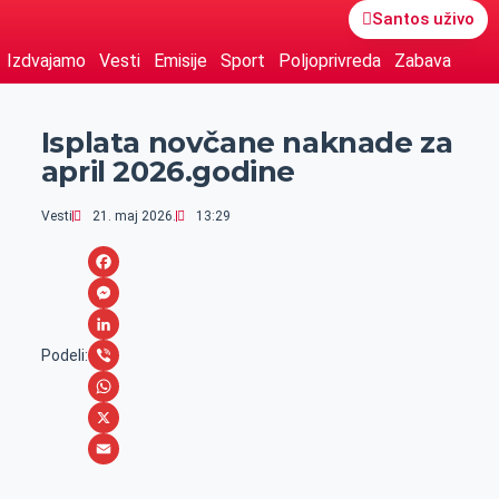
Santos uživo
Izdvajamo
Vesti
Emisije
Sport
Poljoprivreda
Zabava
Isplata novčane naknade za
april 2026.godine
Vesti
21. maj 2026.
13:29
F
a
M
c
e
L
Podeli:
e
s
i
V
b
s
n
i
W
o
e
k
b
h
X
o
n
e
e
a
E