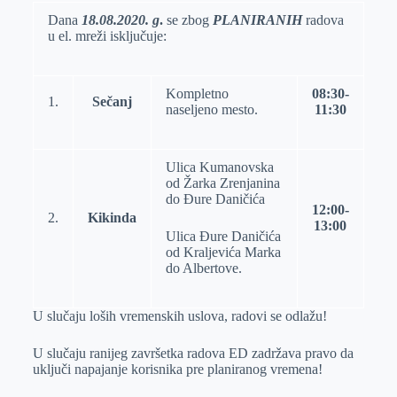
Dana
18.08.2020. g
.
se zbog
PLANIRANIH
radova
u el. mreži isključuje:
Kompletno
08:30-
1.
Sečanj
naseljeno mesto.
11:30
Ulica Kumanovska
od Žarka Zrenjanina
do Đure Daničića
12:00-
2.
Kikinda
13:00
Ulica Đure Daničića
od Kraljevića Marka
do Albertove.
U slučaju loših vremenskih uslova, radovi se odlažu!
U slučaju ranijeg završetka radova ED zadržava pravo da
uključi napajanje korisnika pre planiranog vremena!