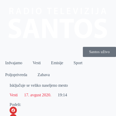
Santos uživo
Izdvajamo
Vesti
Emisije
Sport
Poljoprivreda
Zabava
Isključuje se veliko naseljeno mesto
Vesti
17. avgust 2020.
19:14
Podeli: