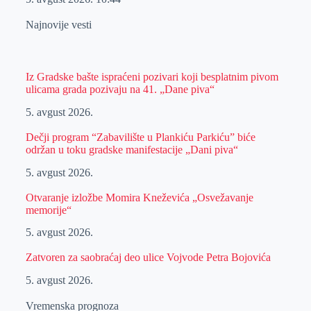
Najnovije vesti
Iz Gradske bašte ispraćeni pozivari koji besplatnim pivom
ulicama grada pozivaju na 41. „Dane piva“
5. avgust 2026.
Dečji program “Zabavilište u Plankiću Parkiću” biće
održan u toku gradske manifestacije „Dani piva“
5. avgust 2026.
Otvaranje izložbe Momira Kneževića „Osvežavanje
memorije“
5. avgust 2026.
Zatvoren za saobraćaj deo ulice Vojvode Petra Bojovića
5. avgust 2026.
Vremenska prognoza