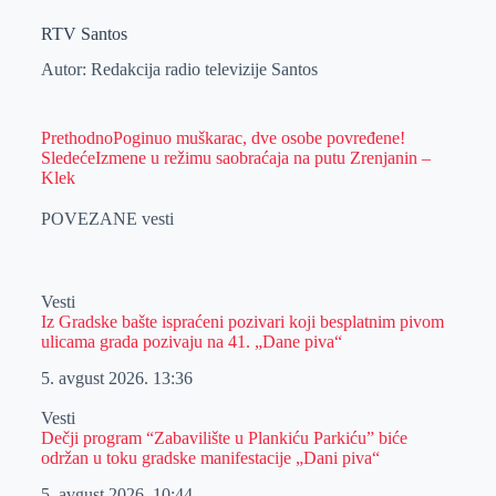
RTV Santos
Autor: Redakcija radio televizije Santos
Prethodno
Poginuo muškarac, dve osobe povređene!
Sledeće
Izmene u režimu saobraćaja na putu Zrenjanin –
Klek
POVEZANE vesti
Vesti
Iz Gradske bašte ispraćeni pozivari koji besplatnim pivom
ulicama grada pozivaju na 41. „Dane piva“
5. avgust 2026.
13:36
Vesti
Dečji program “Zabavilište u Plankiću Parkiću” biće
održan u toku gradske manifestacije „Dani piva“
5. avgust 2026.
10:44