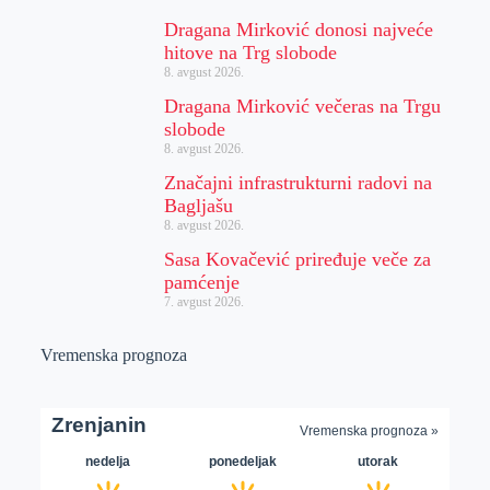
Dragana Mirković donosi najveće
hitove na Trg slobode
8. avgust 2026.
Dragana Mirković večeras na Trgu
slobode
8. avgust 2026.
Značajni infrastrukturni radovi na
Bagljašu
8. avgust 2026.
Sasa Kovačević priređuje veče za
pamćenje
7. avgust 2026.
Vremenska prognoza