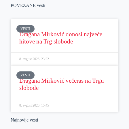
POVEZANE vesti
VESTI
Dragana Mirković donosi najveće
hitove na Trg slobode
8. avgust 2026.
23:22
VESTI
Dragana Mirković večeras na Trgu
slobode
8. avgust 2026.
15:45
Najnovije vesti