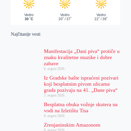
Najčitanije vesti
Manifestacija „Dani piva“ protiče u
znaku kvalitetne muzike i dobre
zabave
6. avgust 2026.
Iz Gradske bašte ispraćeni pozivari
koji besplatnim pivom ulicama
grada pozivaju na 41. „Dane piva“
5. avgust 2026.
Besplatna obuka vožnje skutera na
vodi na Izletištu Tisa
6. avgust 2026.
Zrenjaninskim Amazonom
6. avgust 2026.