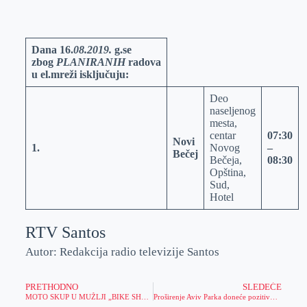
o
n
e
e
a
E
k
g
d
r
t
m
e
I
s
a
Dana
16
.
08.2019.
g.se
zbog
PLANIRANIH
radova
r
n
A
i
u el.mreži isključuju:
p
l
Deo
p
naseljenog
mesta,
centar
07:30
Novi
1
.
Novog
–
Bečej
Bečeja,
08:30
Opština,
Sud,
Hotel
RTV Santos
Autor: Redakcija radio televizije Santos
PRETHODNO
SLEDEĆE
MOTO SKUP U MUŽLJI „BIKE SHOW ’19“ OD 15. DO 18. AVGUSTA
Proširenje Aviv Parka doneće pozitivne promene