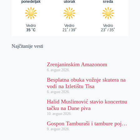
Najčitanije vesti
Zrenjaninskim Amazonom
6. avgust 2026.
Besplatna obuka vožnje skutera na
vodi na Izletištu Tisa
6. avgust 2026.
Halid Muslimović stavio koncertnu
tačku na Dane piva
10. avgust 2026.
Gospon Tamburaši i tambure poj…
9. avgust 2026.