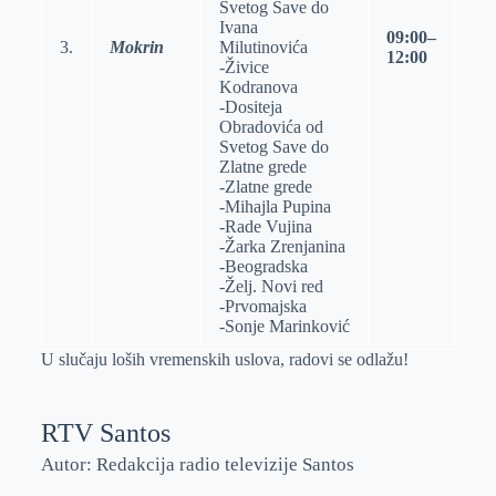
Svetog Save do
Ivana
09:00–
3.
Mokrin
Milutinovića
12:00
-Živice
Kodranova
-Dositeja
Obradovića od
Svetog Save do
Zlatne grede
-Zlatne grede
-Mihajla Pupina
-Rade Vujina
-Žarka Zrenjanina
-Beogradska
-Želj. Novi red
-Prvomajska
-Sonje Marinković
U slučaju loših vremenskih uslova, radovi se odlažu!
RTV Santos
Autor: Redakcija radio televizije Santos