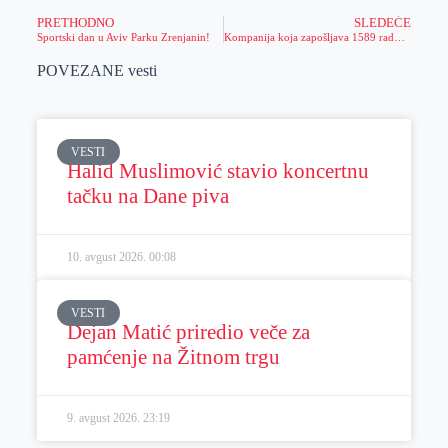
PRETHODNO
SLEDEĆE
Sportski dan u Aviv Parku Zrenjanin!
Kompanija koja zapošljava 1589 radnika samoinicijativno povećala plate, ove godine obeležavaju 22 godine postojanja
POVEZANE vesti
VESTI
Halid Muslimović stavio koncertnu
tačku na Dane piva
10. avgust 2026.
00:08
VESTI
Dejan Matić priredio veče za
pamćenje na Žitnom trgu
9. avgust 2026.
23:19