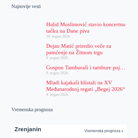
Najnovije vesti
Halid Muslimović stavio koncertnu
tačku na Dane piva
10. avgust 2026.
Dejan Matić priredio veče za
pamćenje na Žitnom trgu
9. avgust 2026.
Gospon Tamburaši i tambure poj…
9. avgust 2026.
Mladi kajakaši blistali na XV
Međunarodnoj regati „Begej 2026“
9. avgust 2026.
Vremenska prognoza