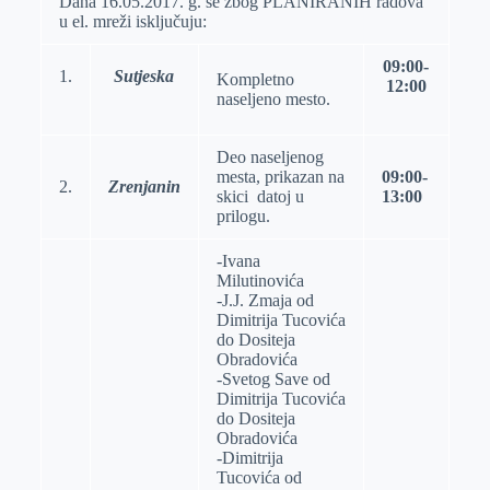
Dana 16.05.2017. g. se zbog PLANIRANIH radova
u el. mreži isključuju:
r
n
A
i
p
l
09:00-
1.
Sutjeska
Kompletno
p
12:00
naseljeno mesto.
Deo naselјenog
mesta, prikazan na
09:00-
2.
Zrenjanin
skici datoj u
13:00
prilogu.
-Ivana
Milutinovića
-J.J. Zmaja od
Dimitrija Tucovića
do Dositeja
Obradovića
-Svetog Save od
Dimitrija Tucovića
do Dositeja
Obradovića
-Dimitrija
Tucovića od