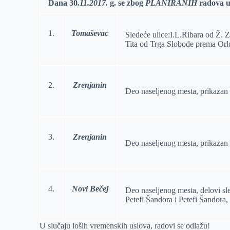
Dana 30
.11.2017.
g.
se zbog
PLANIRANIH
radova u
r
n
A
i
p
l
1.
Tomaševac
Sledeće ulice:I.L.Ribara od Ž. 
p
Tita od Trga Slobode prema Orlo
2.
Zrenjanin
Deo naseljenog mesta, prikazan n
3.
Zrenjanin
Deo naseljenog mesta, prikazan n
4.
Novi Bečej
Deo naseljenog mesta, delovi sl
Petefi Šandora i Petefi Šandora
U slučaju loših vremenskih uslova, radovi se odlažu!