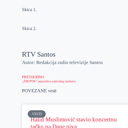
Skica 1.
Skica 2.
RTV Santos
Autor: Redakcija radio televizije Santos
PRETHODNO
„ZREPOK“ stipendira najboljeg studenta
POVEZANE vesti
VESTI
Halid Muslimović stavio koncertnu
tačku na Dane piva