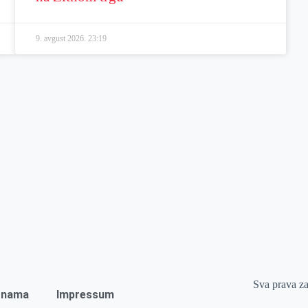
9. avgust 2026.
23:19
Sva prava z
 nama
Impressum