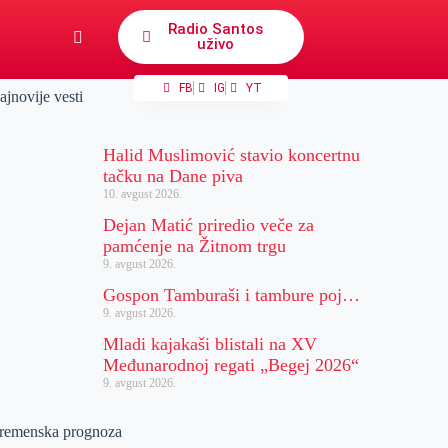
Radio Santos
uživo
FB
IG
YT
ajnovije vesti
Halid Muslimović stavio koncertnu
tačku na Dane piva
10. avgust 2026.
Dejan Matić priredio veče za
pamćenje na Žitnom trgu
9. avgust 2026.
Gospon Tamburaši i tambure poj…
9. avgust 2026.
Mladi kajakaši blistali na XV
Međunarodnoj regati „Begej 2026“
9. avgust 2026.
remenska prognoza