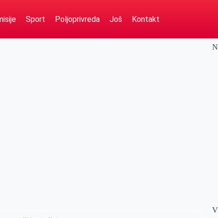
isije
Sport
Poljoprivreda
Još
Kontakt
N
V