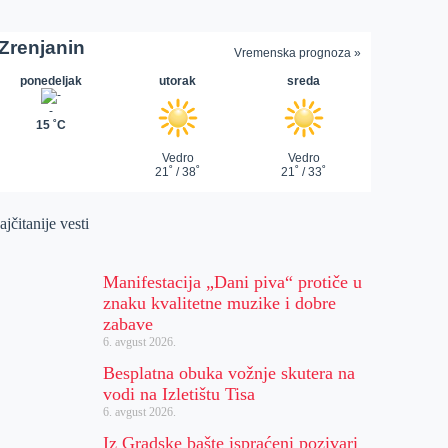
jčitanije vesti
Manifestacija „Dani piva“ protiče u
znaku kvalitetne muzike i dobre
zabave
6. avgust 2026.
Besplatna obuka vožnje skutera na
vodi na Izletištu Tisa
6. avgust 2026.
Iz Gradske bašte ispraćeni pozivari