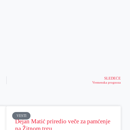
SLEDEĆE
Vremenska prognoza
VESTI
Dejan Matić priredio veče za pamćenje
na Žitnom trgu