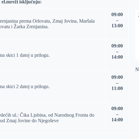
 el.mreži isključuju:
09:00
–
Zrenjanina prema Orlovatu, Zmaj Jovina, Maršala
13:00
vatu i Žarka Zrenjanina.
09:00
–
a skici 1 datoj u prilogu.
14:00
Na
09:00
–
a skici 2 datoj u prilogu.
11:00
09:00
–
edećih ul.: Čika Ljubina, od Narodnog Fronta do
14:00
, od Zmaj Jovine do Njegoševe