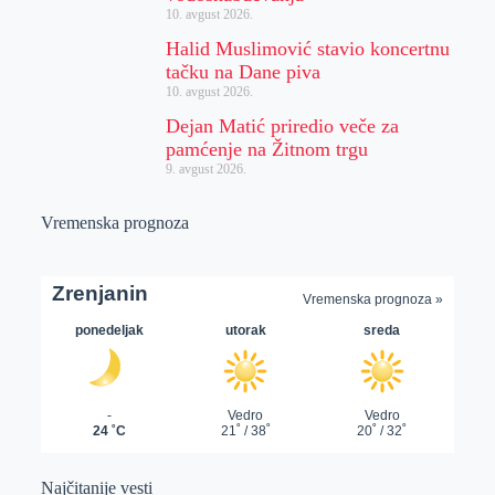
10. avgust 2026.
Halid Muslimović stavio koncertnu
tačku na Dane piva
10. avgust 2026.
Dejan Matić priredio veče za
pamćenje na Žitnom trgu
9. avgust 2026.
Vremenska prognoza
Najčitanije vesti