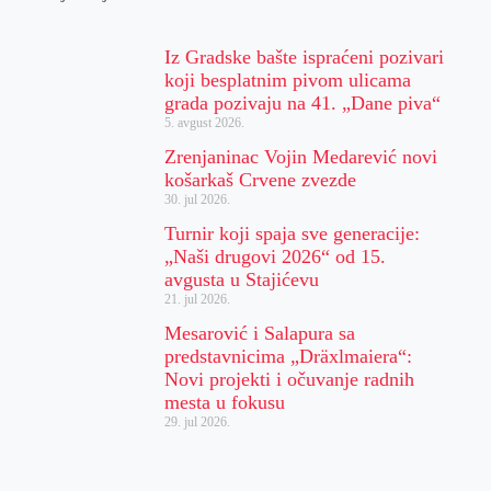
Iz Gradske bašte ispraćeni pozivari
koji besplatnim pivom ulicama
grada pozivaju na 41. „Dane piva“
5. avgust 2026.
Zrenjaninac Vojin Medarević novi
košarkaš Crvene zvezde
30. jul 2026.
Turnir koji spaja sve generacije:
„Naši drugovi 2026“ od 15.
avgusta u Stajićevu
21. jul 2026.
Mesarović i Salapura sa
predstavnicima „Dräxlmaiera“:
Novi projekti i očuvanje radnih
mesta u fokusu
29. jul 2026.