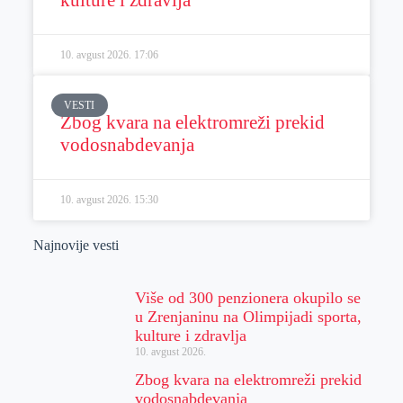
10. avgust 2026.
17:06
VESTI
Zbog kvara na elektromreži prekid
vodosnabdevanja
10. avgust 2026.
15:30
Najnovije vesti
Više od 300 penzionera okupilo se
u Zrenjaninu na Olimpijadi sporta,
kulture i zdravlja
10. avgust 2026.
Zbog kvara na elektromreži prekid
vodosnabdevanja