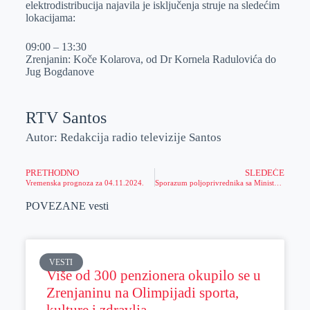
elektrodistribucija najavila je isključenja struje na sledećim
r
n
A
i
lokacijama:
p
l
09:00 – 13:30
p
Zrenjanin: Koče Kolarova, od Dr Kornela Radulovića do
Jug Bogdanove
RTV Santos
Autor: Redakcija radio televizije Santos
PRETHODNO
SLEDEĆE
Vremenska prognoza za 04.11.2024.
Sporazum poljoprivrednika sa Ministarstvom poljoprivrede
POVEZANE vesti
VESTI
Više od 300 penzionera okupilo se u
Zrenjaninu na Olimpijadi sporta,
kulture i zdravlja