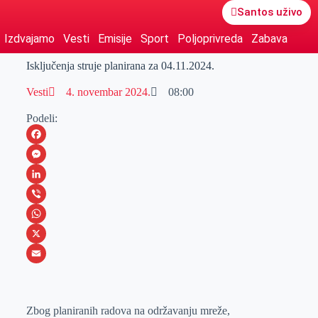
Santos uživo
Izdvajamo
Vesti
Emisije
Sport
Poljoprivreda
Zabava
Isključenja struje planirana za 04.11.2024.
Vesti
4. novembar 2024.
08:00
Podeli:
F
a
M
c
e
L
e
s
i
V
b
s
n
i
W
o
e
k
b
h
X
o
n
e
e
a
E
k
g
d
r
t
m
Zbog planiranih radova na održavanju mreže,
e
I
s
a