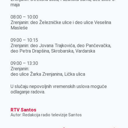
r
maja
08:00 – 10:00
Zrenjanin: deo Železničke ulice i deo ulice Veselina
Masleše
09:00 – 10:15
Zrenjanin: deo Jovana Trajkovića, deo Pančevačka,
deo Petra Drapšina, Skrobarska, Vardarska
09:00 – 13:30
Zrenjanin:
deo ulice Žarka Zrenjanina, Lička ulica
U slučaju nepovoljnih vremenskih uslova moguće
odlaganje radova.
RTV Santos
Autor: Redakcija radio televizije Santos