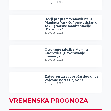
5. avgust 2026.
Dečji program “Zabavilište u
Plankiću Parkiću” biće održan u
toku gradske manifestacije
„Dani piva“
5. avgust 2026.
Otvaranje izložbe Momira
Kneževića „Osvežavanje
memorije“
5. avgust 2026.
Zatvoren za saobraćaj deo ulice
Vojvode Petra Bojovića
5. avgust 2026.
VREMENSKA PROGNOZA