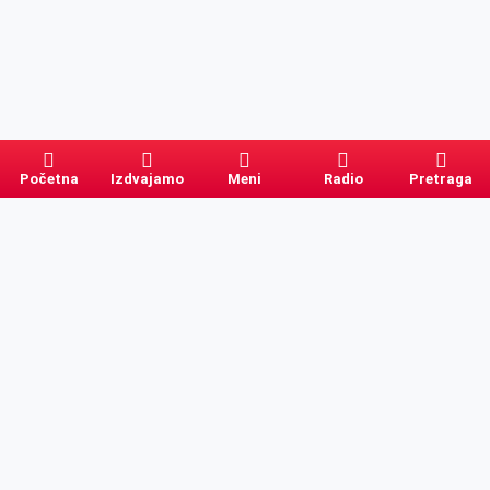
Početna
Izdvajamo
Meni
Radio
Pretraga
Pretraga
Kategorije
Ostalo
Naslovna
Izdvajamo