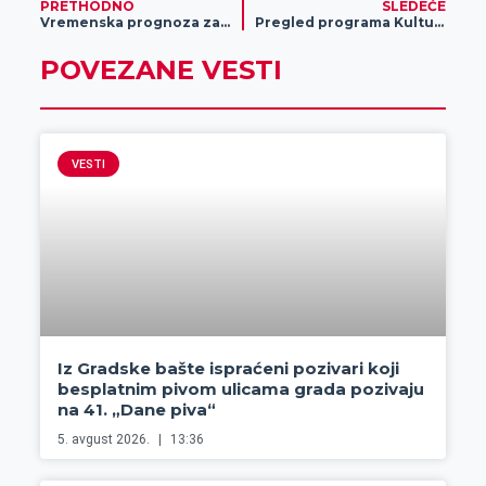
PRETHODNO
SLEDEĆE
Vremenska prognoza za 21.10.2024.
Pregled programa Kulturnog centra Zrenjanina od 24.10.2024. do 31. 10. 2024.
POVEZANE VESTI
VESTI
Iz Gradske bašte ispraćeni pozivari koji
besplatnim pivom ulicama grada pozivaju
na 41. „Dane piva“
5. avgust 2026.
13:36