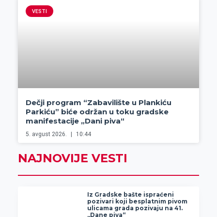
VESTI
Dečji program “Zabavilište u Plankiću
Parkiću” biće održan u toku gradske
manifestacije „Dani piva“
5. avgust 2026.
10:44
NAJNOVIJE VESTI
Iz Gradske bašte ispraćeni
pozivari koji besplatnim pivom
ulicama grada pozivaju na 41.
„Dane piva“