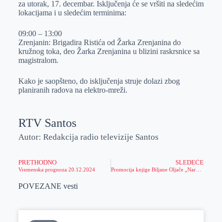
za utorak, 17. decembar. Isključenja će se vršiti na sledećim
r
n
A
i
lokacijama i u sledećim terminima:
p
l
09:00 – 13:00
p
Zrenjanin: Brigadira Ristića od Žarka Zrenjanina do
kružnog toka, deo Žarka Zrenjanina u blizini raskrsnice sa
magistralom.
Kako je saopšteno, do isključenja struje dolazi zbog
planiranih radova na elektro-mreži.
RTV Santos
Autor: Redakcija radio televizije Santos
PRETHODNO
SLEDEĆE
Vremenska prognoza 20.12.2024
Promocija knjige Biljane Oljače „Narcisi i manipulatori“
POVEZANE vesti