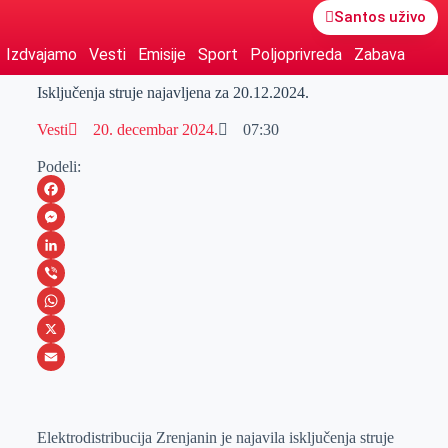
Santos uživo
Izdvajamo
Vesti
Emisije
Sport
Poljoprivreda
Zabava
Isključenja struje najavljena za 20.12.2024.
Vesti
20. decembar 2024.
07:30
Podeli:
F
a
M
c
e
L
e
s
i
V
b
s
n
i
W
o
e
k
b
h
X
o
n
e
e
a
E
k
g
d
r
t
m
Elektrodistribucija Zrenjanin je najavila isključenja struje
e
I
s
a