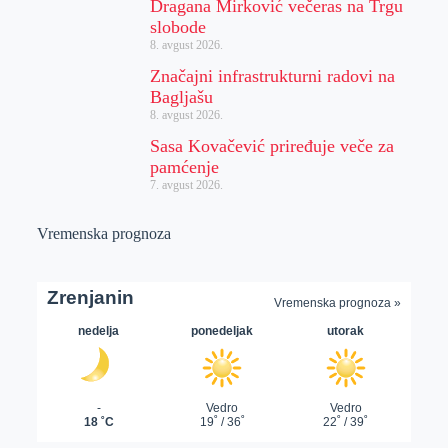
Dragana Mirković večeras na Trgu
slobode
8. avgust 2026.
Značajni infrastrukturni radovi na
Bagljašu
8. avgust 2026.
Sasa Kovačević priređuje veče za
pamćenje
7. avgust 2026.
Vremenska prognoza