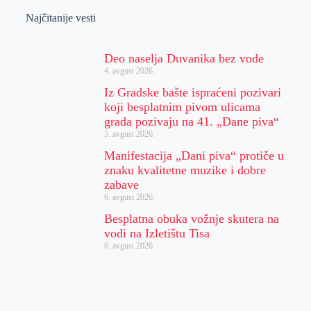
Najčitanije vesti
Deo naselja Duvanika bez vode
4. avgust 2026.
Iz Gradske bašte ispraćeni pozivari
koji besplatnim pivom ulicama
grada pozivaju na 41. „Dane piva“
5. avgust 2026.
Manifestacija „Dani piva“ protiče u
znaku kvalitetne muzike i dobre
zabave
6. avgust 2026.
Besplatna obuka vožnje skutera na
vodi na Izletištu Tisa
6. avgust 2026.