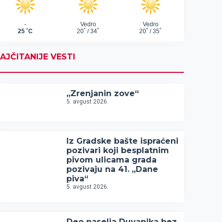
AJČITANIJE VESTI
„Zrenjanin zove“
5. avgust 2026.
Iz Gradske bašte ispraćeni
pozivari koji besplatnim
pivom ulicama grada
pozivaju na 41. „Dane
piva“
5. avgust 2026.
Deo naselja Duvanika bez