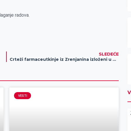
laganje radova.
SLEDEĆE
Crteži farmaceutkinje iz Zrenjanina izloženi u Beogradu
V
VESTI