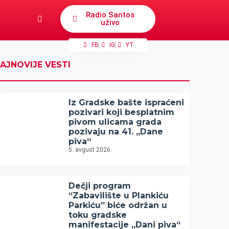
Radio Santos
uživo
FB
IG
YT
AJNOVIJE VESTI
Iz Gradske bašte ispraćeni
pozivari koji besplatnim
pivom ulicama grada
pozivaju na 41. „Dane
piva“
5. avgust 2026.
Dečji program
“Zabavilište u Plankiću
Parkiću” biće održan u
toku gradske
manifestacije „Dani piva“