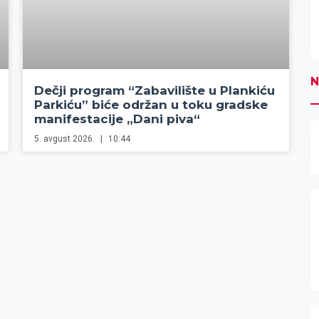
N
Dečji program “Zabavilište u Plankiću
Parkiću” biće održan u toku gradske
manifestacije „Dani piva“
5. avgust 2026.
10:44