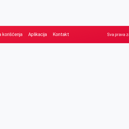
a korišćenja
Aplikacija
Kontakt
Sva prava z
Naslovna
Izdvajamo
FB
IG
YT
O nama
Vesti