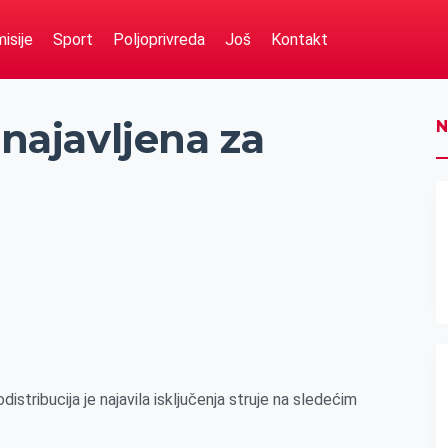
isije
Sport
Poljoprivreda
Još
Kontakt
 najavljena za
N
istribucija je najavila isključenja struje na sledećim