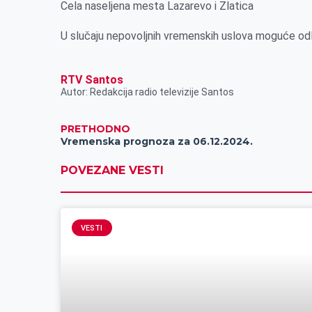
Cela naseljena mesta Lazarevo i Zlatica
k
e
n
p
r
U slučaju nepovoljnih vremenskih uslova moguće od
RTV Santos
Autor: Redakcija radio televizije Santos
PRETHODNO
Vremenska prognoza za 06.12.2024.
POVEZANE VESTI
VESTI