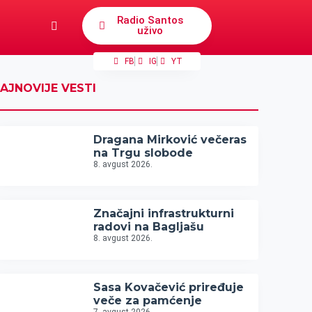
Radio Santos
uživo
FB
IG
YT
AJNOVIJE VESTI
Dragana Mirković večeras
na Trgu slobode
8. avgust 2026.
Značajni infrastrukturni
radovi na Bagljašu
8. avgust 2026.
Sasa Kovačević priređuje
veče za pamćenje