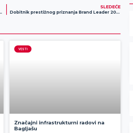
SLEDEĆE
eni objekat u Aviv Parku (FOTO)
Dobitnik prestižnog priznanja Brand Leader 2018 Award je grad Zrenjanin
VESTI
Značajni infrastrukturni radovi na
Bagljašu