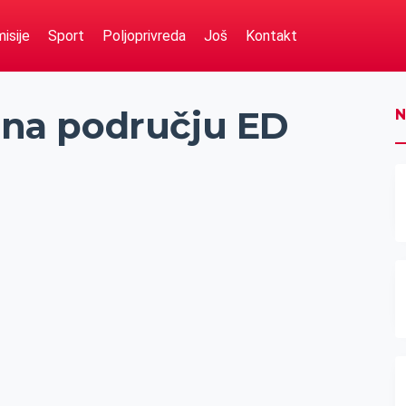
isije
Sport
Poljoprivreda
Još
Kontakt
e na području ED
N