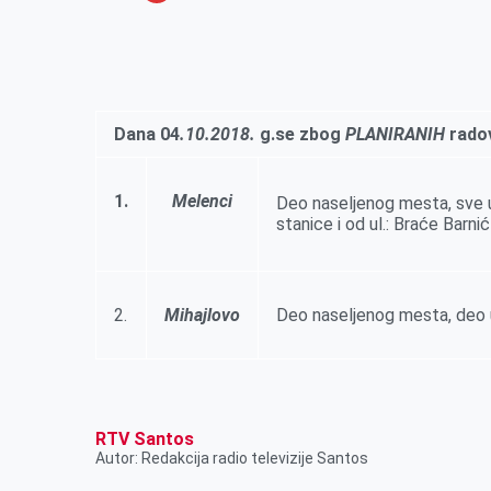
o
n
e
e
a
E
k
g
d
r
t
m
e
I
s
a
r
n
A
i
Dana
0
4
.1
0.2018.
g.se zbog
PLANIRANIH
radov
p
l
p
1.
Melenci
Deo naseljenog mesta, sve u
stanice i od ul.: Braće Barn
2.
Mihajlovo
Deo naseljenog mesta, deo ul
RTV Santos
Autor: Redakcija radio televizije Santos