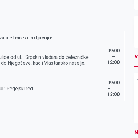
a u el.mreži isključuju:
09:00
–
V
lice od ul.: Srpskih vladara do železničke
12
:
00
ić do Njegoševe, kao i Vlastansko naselje.
09:00
.: Begejski red.
–
13:00
N