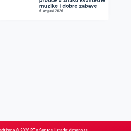
protiče u znaku kvalitetne
muzike i dobre zabave
6. avgust 2026.
adržana © 2026 RTV Santos | Izrada:
dimano.rs