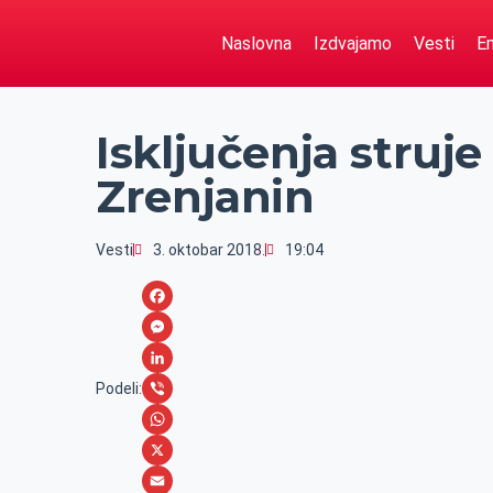
Naslovna
Izdvajamo
Vesti
Em
Isključenja struj
Zrenjanin
Vesti
3. oktobar 2018.
19:04
F
a
M
c
e
L
Podeli:
e
s
i
V
b
s
n
i
W
o
e
k
b
h
X