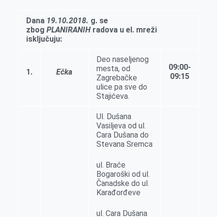
e
I
s
a
r
n
A
i
Dana
19.10.2018.
g. se
zbog
PLANIRANIH
radova u el. mreži
p
l
isklјučuju:
p
Deo naselјenog
09:00-
mesta, od
1.
Ečka
09:15
Zagrebačke
ulice pa sve do
Stajićeva.
Ul. Dušana
Vasilјeva od ul.
Cara Dušana do
Stevana Sremca
ul. Braće
Bogaroški od ul.
Čanadske do ul.
Karađorđeve
ul. Cara Dušana