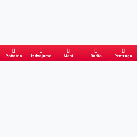
Početna
Izdvajamo
Meni
Radio
Pretraga
Pretraga
Kategorije
Ostalo
Naslovna