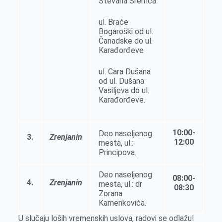
Stevana Sremca
ul. Braće
Bogaroški od ul.
Čanadske do ul.
Karađorđeve
ul. Cara Dušana
od ul. Dušana
Vasilјeva do ul.
Karađorđeve.
10:00-
Deo naselјenog
3.
Zrenjanin
12:00
mesta, ul.:
Principova.
Deo naselјenog
08:00-
4.
Zrenjanin
mesta, ul.: dr
08:30
Zorana
Kamenkovića.
U slučaju loših vremenskih uslova, radovi se odlažu!