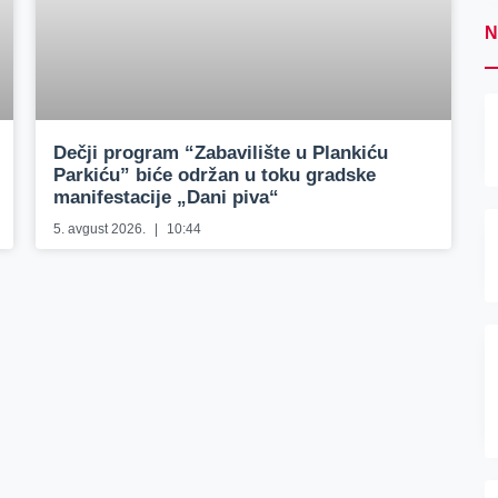
N
Dečji program “Zabavilište u Plankiću
Parkiću” biće održan u toku gradske
manifestacije „Dani piva“
5. avgust 2026.
10:44