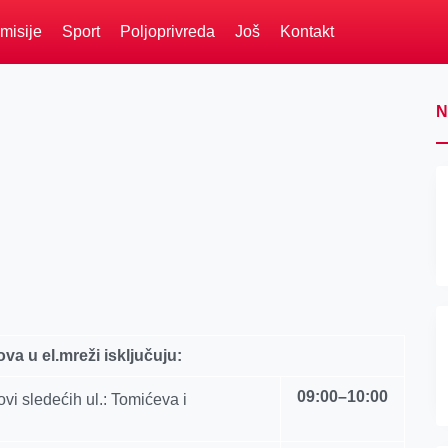
misije
Sport
Poljoprivreda
Još
Kontakt
N
ova u el.mreži isključuju:
09:00
–
10
:
00
vi sledećih ul.: Tomićeva i