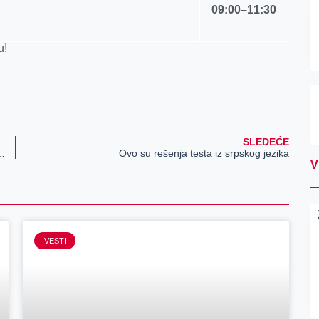
09:00
–
11
:
30
u!
SLEDEĆE
u igru naseli mnogobrojni ljudi!
Ovo su rešenja testa iz srpskog jezika
V
VESTI