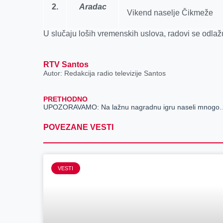
2.
Aradac
Vikend naselje Čikmeže
U slučaju loših vremenskih uslova, radovi se odlaž
RTV Santos
Autor: Redakcija radio televizije Santos
PRETHODNO
UPOZORAVAMO: Na lažnu nagradn
POVEZANE VESTI
VESTI