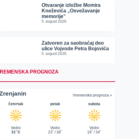
Otvaranje izložbe Momira
Kneževića „Osvežavanje
memorije“
5. avgust 2026.
Zatvoren za saobraćaj deo
ulice Vojvode Petra Bojovića
5. avgust 2026.
REMENSKA PROGNOZA