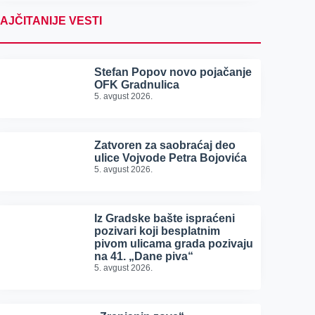
AJČITANIJE VESTI
Stefan Popov novo pojačanje
OFK Gradnulica
5. avgust 2026.
Zatvoren za saobraćaj deo
ulice Vojvode Petra Bojovića
5. avgust 2026.
Iz Gradske bašte ispraćeni
pozivari koji besplatnim
pivom ulicama grada pozivaju
na 41. „Dane piva“
5. avgust 2026.