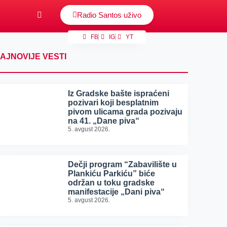
Radio Santos uživo
FB
IG
YT
AJNOVIJE VESTI
Iz Gradske bašte ispraćeni
pozivari koji besplatnim
pivom ulicama grada pozivaju
na 41. „Dane piva“
5. avgust 2026.
Dečji program “Zabavilište u
Plankiću Parkiću” biće
održan u toku gradske
manifestacije „Dani piva“
5. avgust 2026.