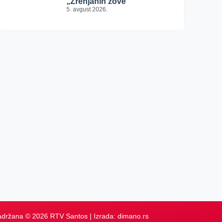
„Zrenjanin zove“
5. avgust 2026.
adržana © 2026 RTV Santos | Izrada:
dimano.rs