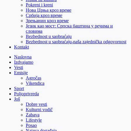
Pokreni i kreni
Нова Црња кроз време
Србија кроз време
Зрењанин кроз време
Језик као мост: Српска баштина у речима и
словима
Bezbednost u saobraćaju
Bezbednost u saobraćaju-naša zajednička odgovornost
Kontakt
Naslovna
Izdvajamo
Vesti
Emisije
Agročas
Vikendica
Sport
Poljoprivreda
Još
Dobre vesti
Kulturni vodič
Zabava
Lifestyle
Posao
Najava događaja