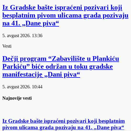
Iz Gradske bašte ispraćeni pozivari koji
besplatnim pivom ulicama grada pozivaju
na 41. „Dane piva“
5. avgust 2026.
13:36
Vesti
Dečji program “Zabavilište u Plankiću
Parkiću” biće održan u toku gradske
manifestacije „Dani piva“
5. avgust 2026.
10:44
Najnovije vesti
Iz Gradske bašte ispraćeni pozivari koji besplatnim
pivom ulicama grada pozivaju na 41. „Dane piva“