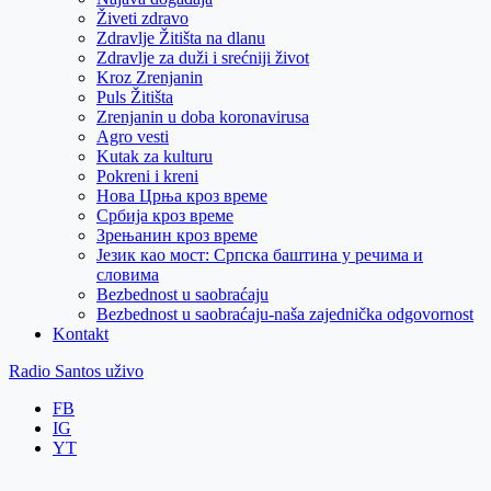
Živeti zdravo
Zdravlje Žitišta na dlanu
Zdravlje za duži i srećniji život
Kroz Zrenjanin
Puls Žitišta
Zrenjanin u doba koronavirusa
Agro vesti
Kutak za kulturu
Pokreni i kreni
Нова Црња кроз време
Србија кроз време
Зрењанин кроз време
Језик као мост: Српска баштина у речима и
словима
Bezbednost u saobraćaju
Bezbednost u saobraćaju-naša zajednička odgovornost
Kontakt
Radio Santos uživo
FB
IG
YT