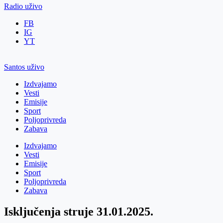
Radio uživo
FB
IG
YT
Santos uživo
Izdvajamo
Vesti
Emisije
Sport
Poljoprivreda
Zabava
Izdvajamo
Vesti
Emisije
Sport
Poljoprivreda
Zabava
Isključenja struje 31.01.2025.