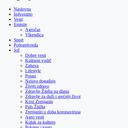
Naslovna
Izdvajamo
Vesti
Emisije
Agročas
Vikendica
Sport
Poljoprivreda
Još
Dobre vesti
Kulturni vodič
Zabava
Lifestyle
Posao
Najava događaja
Živeti zdravo
Zdravlje Žitišta na dlanu
Zdravlje za duži i srećniji život
Kroz Zrenjanin
Puls Žitišta
Zrenjanin u doba koronavirusa
Agro vesti
Kutak za kulturu
Pokreni i kreni