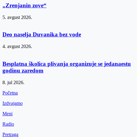
„Zrenjanin zove“
5. avgust 2026.
Deo naselja Duvanika bez vode
4. avgust 2026.
Besplatna školica plivanja organizuje se jedanaestu
godinu zaredom
8. jul 2026.
Početna
Izdvajamo
Meni
Radio
Pretraga