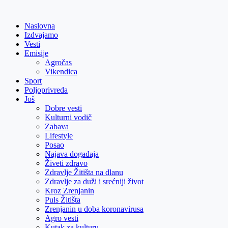
Skip
to
Naslovna
content
Izdvajamo
Vesti
Emisije
Agročas
Vikendica
Sport
Poljoprivreda
Još
Dobre vesti
Kulturni vodič
Zabava
Lifestyle
Posao
Najava događaja
Živeti zdravo
Zdravlje Žitišta na dlanu
Zdravlje za duži i srećniji život
Kroz Zrenjanin
Puls Žitišta
Zrenjanin u doba koronavirusa
Agro vesti
Kutak za kulturu