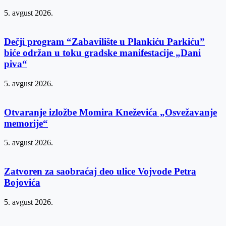
5. avgust 2026.
Dečji program “Zabavilište u Plankiću Parkiću”
biće održan u toku gradske manifestacije „Dani
piva“
5. avgust 2026.
Otvaranje izložbe Momira Kneževića „Osvežavanje
memorije“
5. avgust 2026.
Zatvoren za saobraćaj deo ulice Vojvode Petra
Bojovića
5. avgust 2026.