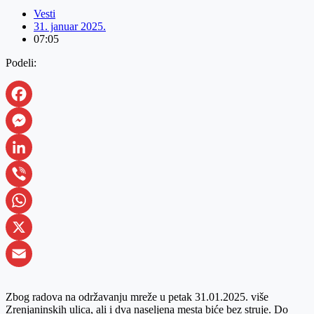
Vesti
31. januar 2025.
07:05
Podeli:
Facebook
Messenger
LinkedIn
Viber
WhatsApp
X
Email
Zbog radova na održavanju mreže u petak 31.01.2025. više
Zrenjaninskih ulica, ali i dva naseljena mesta biće bez struje. Do