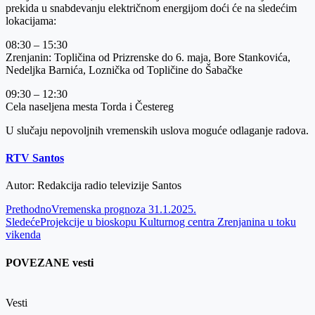
prekida u snabdevanju električnom energijom doći će na sledećim
lokacijama:
08:30 – 15:30
Zrenjanin: Topličina od Prizrenske do 6. maja, Bore Stankovića,
Nedeljka Barnića, Loznička od Topličine do Šabačke
09:30 – 12:30
Cela naseljena mesta Torda i Čestereg
U slučaju nepovoljnih vremenskih uslova moguće odlaganje radova.
RTV Santos
Autor: Redakcija radio televizije Santos
Prethodno
Vremenska prognoza 31.1.2025.
Sledeće
Projekcije u bioskopu Kulturnog centra Zrenjanina u toku
vikenda
POVEZANE vesti
Vesti