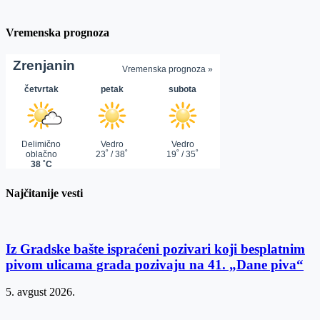
Vremenska prognoza
Najčitanije vesti
Iz Gradske bašte ispraćeni pozivari koji besplatnim
pivom ulicama grada pozivaju na 41. „Dane piva“
5. avgust 2026.