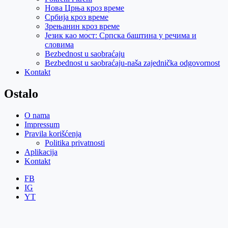
Нова Црња кроз време
Србија кроз време
Зрењанин кроз време
Језик као мост: Српска баштина у речима и
словима
Bezbednost u saobraćaju
Bezbednost u saobraćaju-naša zajednička odgovornost
Kontakt
Ostalo
O nama
Impressum
Pravila korišćenja
Politika privatnosti
Aplikacija
Kontakt
FB
IG
YT