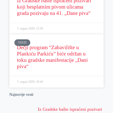
Iz Gradske bašte ispraćeni pozivari
koji besplatnim pivom ulicama
grada pozivaju na 41. „Dane piva“
5. avgust 2026.
13:36
VESTI
Dečji program “Zabavilište u
Plankiću Parkiću” biće održan u
toku gradske manifestacije „Dani
piva“
5. avgust 2026.
10:44
Najnovije vesti
Iz Gradske bašte ispraćeni pozivari