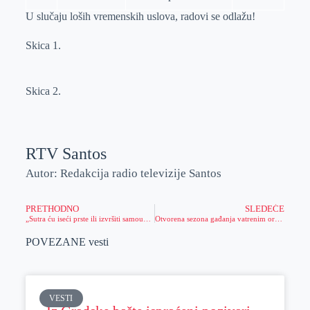
U slučaju loših vremenskih uslova, radovi se odlažu!
Skica 1.
Skica 2.
RTV Santos
Autor: Redakcija radio televizije Santos
PRETHODNO
SLEDEĆE
„Sutra ću iseći prste ili izvršiti samoubistvo ukoliko mi ne uključe struju“ (FOTO,VIDEO)
Otvorena sezona gađanja vatrenim oružjem na strelištu
POVEZANE vesti
VESTI