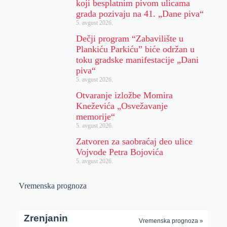
koji besplatnim pivom ulicama
grada pozivaju na 41. „Dane piva“
5. avgust 2026.
Dečji program “Zabavilište u
Plankiću Parkiću” biće održan u
toku gradske manifestacije „Dani
piva“
5. avgust 2026.
Otvaranje izložbe Momira
Kneževića „Osvežavanje
memorije“
5. avgust 2026.
Zatvoren za saobraćaj deo ulice
Vojvode Petra Bojovića
5. avgust 2026.
Vremenska prognoza