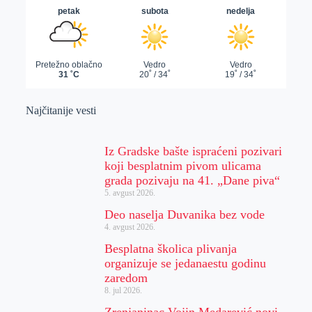
Najčitanije vesti
Iz Gradske bašte ispraćeni pozivari
koji besplatnim pivom ulicama
grada pozivaju na 41. „Dane piva“
5. avgust 2026.
Deo naselja Duvanika bez vode
4. avgust 2026.
Besplatna školica plivanja
organizuje se jedanaestu godinu
zaredom
8. jul 2026.
Zrenjaninac Vojin Medarević novi