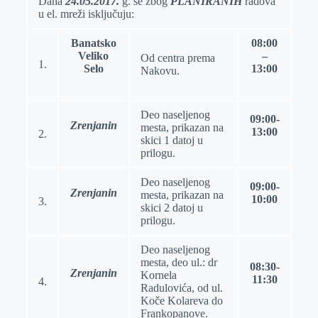
Dana
24.05.2017.
g. se zbog
PLANIRANIH
radova
u el. mreži isklјučuju:
r
n
A
i
p
l
Banatsko
08:00
p
Veliko
–
Od centra prema
1.
Selo
13:00
Nakovu.
Deo naselјenog
09:00-
Zrenjanin
mesta, prikazan na
13:00
2.
skici 1 datoj u
prilogu.
Deo naselјenog
09:00-
Zrenjanin
mesta, prikazan na
10:00
3.
skici 2 datoj u
prilogu.
Deo naselјenog
mesta, deo ul.: dr
08:30-
Zrenjanin
Kornela
11:30
4.
Radulovića, od ul.
Koče Kolareva do
Frankopanove.