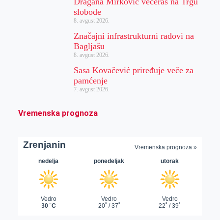
Dragana Mirković večeras na Trgu
slobode
8. avgust 2026.
Značajni infrastrukturni radovi na
Bagljašu
8. avgust 2026.
Sasa Kovačević priređuje veče za
pamćenje
7. avgust 2026.
Vremenska prognoza