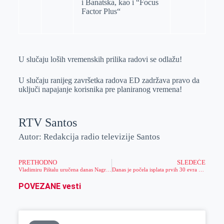
i Banatska, kao i “Focus
Factor Plus“
U slučaju loših vremenskih prilika radovi se odlažu!
U slučaju ranijeg završetka radova ED zadržava pravo da
uključi napajanje korisnika pre planiranog vremena!
RTV Santos
Autor: Redakcija radio televizije Santos
PRETHODNO
SLEDEĆE
Vladimiru Pištalu uručena danas Nagrada za moderni umetnički senzibilitet Fonda „Todor Manojlović“
Danas je počela isplata prvih 30 evra državne pomoći
POVEZANE vesti