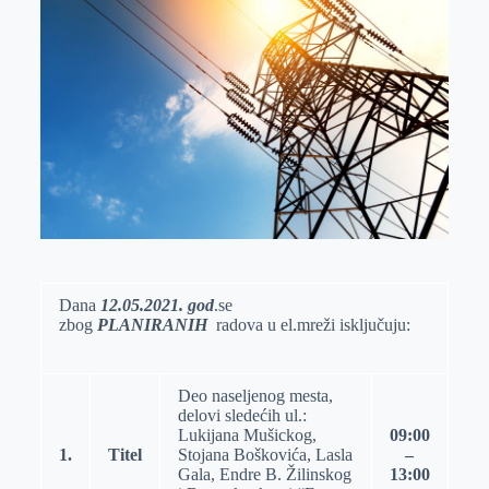
k
g
d
r
t
m
e
I
s
a
r
n
A
i
p
l
p
Dana
12.
0
5.20
21
.
god
.se
zbog
PLANIRANIH
radova u el.mreži isključuju:
Deo naseljenog mesta,
delovi sledećih ul.:
Lukijana Mušickog,
09
:
0
0
1
.
Titel
Stojana Boškovića, Lasla
–
Gala, Endre B. Žilinskog
1
3
:
0
0