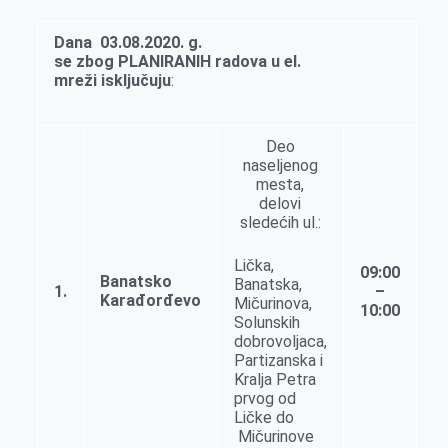
e
I
s
a
r
n
A
i
Dana
03.08.2020. g
.
se
zbog
PLANIRANIH
radova
u
el
.
p
l
mreži
isključuju
:
p
Deo
naseljenog
mesta,
delovi
sledećih ul.:
Lička,
0
9:00
Banatsko
Banatska,
1.
–
Karađorđevo
Mičurinova,
10:00
Solunskih
dobrovoljaca,
Partizanska i
Kralja Petra
prvog od
Ličke do
Mičurinove