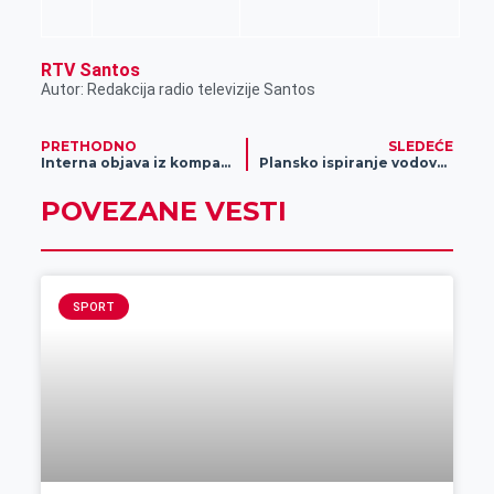
RTV Santos
Autor: Redakcija radio televizije Santos
PRETHODNO
SLEDEĆE
Interna objava iz kompanije Drekslmajer dospela u javnost (FOTO)
Plansko ispiranje vodovodne mreže vršiće se noću
POVEZANE VESTI
SPORT