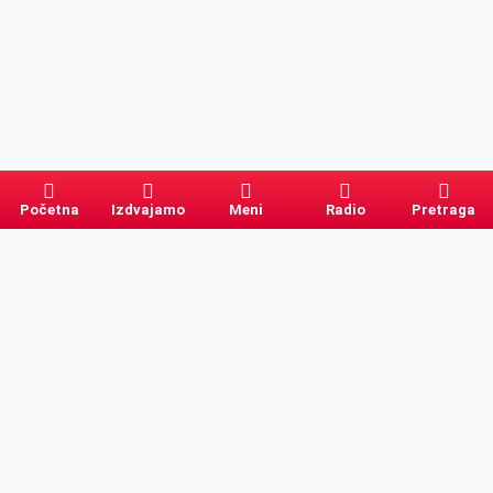
Početna
Izdvajamo
Meni
Radio
Pretraga
Pretraga
Kategorije
Ostalo
Naslovna