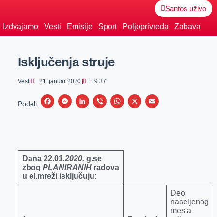
Santos uživo
Izdvajamo
Vesti
Emisije
Sport
Poljoprivreda
Zabava
Isključenja struje
Vesti
21. januar 2020.
19:37
F
M
L
V
W
X
E
Podeli:
a
e
i
i
h
m
c
s
n
b
a
a
e
s
k
e
t
i
b
e
e
r
s
l
Dana
22
.
01
.20
20
.
g.se
zbog
PLANIRANIH
radova
o
n
d
A
u el.mreži isključuju:
o
g
I
p
Deo
k
e
n
p
naseljenog
r
mesta