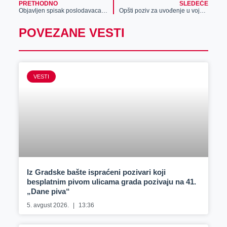
PRETHODNO
SLEDEĆE
Objavljen spisak poslodavaca koji nisu poštovali prava trudnica
Opšti poziv za uvođenje u vojnu evidenciju za rođene 2002. godine i starije, do 28. februara
POVEZANE VESTI
VESTI
Iz Gradske bašte ispraćeni pozivari koji
besplatnim pivom ulicama grada pozivaju na 41.
„Dane piva“
5. avgust 2026.
13:36