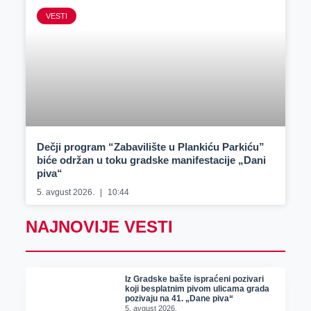
VESTI
Dečji program “Zabavilište u Plankiću Parkiću”
biće održan u toku gradske manifestacije „Dani
piva“
5. avgust 2026.
10:44
NAJNOVIJE VESTI
Iz Gradske bašte ispraćeni pozivari
koji besplatnim pivom ulicama grada
pozivaju na 41. „Dane piva“
5. avgust 2026.