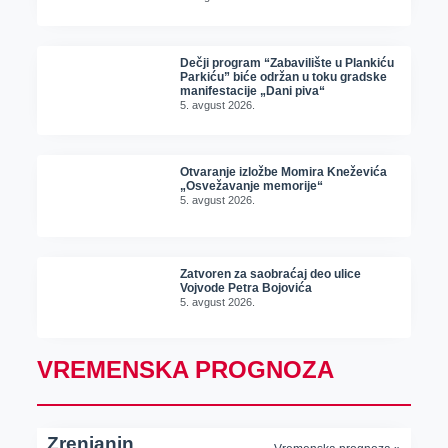
Dečji program “Zabavilište u Plankiću
Parkiću” biće održan u toku gradske
manifestacije „Dani piva“
5. avgust 2026.
Otvaranje izložbe Momira Kneževića
„Osvežavanje memorije“
5. avgust 2026.
Zatvoren za saobraćaj deo ulice
Vojvode Petra Bojovića
5. avgust 2026.
VREMENSKA PROGNOZA