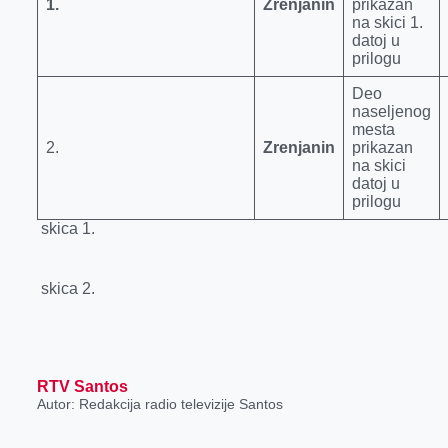
1.
Zrenjanin
prikazan
na skici 1.
datoj u
prilogu
Deo
naseljenog
mesta
2.
Zrenjanin
prikazan
na skici
datoj u
prilogu
skica 1.
skica 2.
RTV Santos
Autor: Redakcija radio televizije Santos