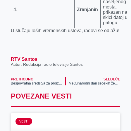
naseljenog
mesta,
4.
Zrenjanin
prikazan na
skici datoj u
prilogu.
U slučaju loših vremenskih uslova, radovi se odlažu!
RTV Santos
Autor: Redakcija radio televizije Santos
PRETHODNO
SLEDEĆE
Bespovratna sredstva za proizvodnju vina, rakije i piva u AP Vojvodini
Međunarodni dan seoskih žena obeležen u Žitištu
POVEZANE VESTI
VESTI