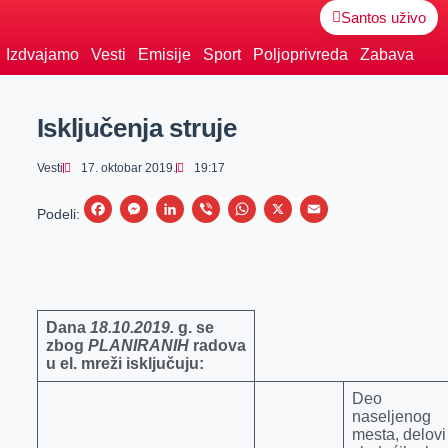
Santos uživo
Izdvajamo
Vesti
Emisije
Sport
Poljoprivreda
Zabava
Isključenja struje
Vesti
17. oktobar 2019.
19:17
F
M
L
V
W
X
E
Podeli:
a
e
i
i
h
m
c
s
n
b
a
a
e
s
k
e
t
i
b
e
e
r
s
l
Dana
18.10.2019.
g.
se
zbog
PLANIRANIH
radova
o
n
d
A
u el. mreži isključuju:
o
g
I
p
Deo
k
e
n
p
naseljenog
r
mesta, delovi