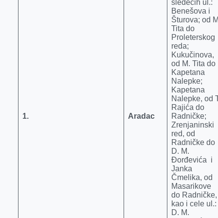
sledećih ul.:
Benešova i
Šturova; od M
Tita do
Proleterskog
reda;
Kukučinova,
od M. Tita do
Kapetana
Nalepke;
Kapetana
Nalepke, od T
Rajića do
1.
Aradac
Radničke;
Zrenjaninski
red, od
Radničke do
D. M.
Đorđevića i
Janka
Čmelika, od
Masarikove
do Radničke,
kao i cele ul.:
D. M.