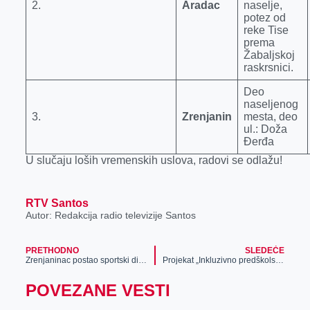
2.
Aradac
naselje,
potez od
reke Tise
prema
Žabaljskoj
raskrsnici.
Deo
naseljenog
3.
Zrenjanin
mesta, deo
ul.: Doža
Đerđa
U slučaju loših vremenskih uslova, radovi se odlažu!
RTV Santos
Autor: Redakcija radio televizije Santos
PRETHODNO
SLEDEĆE
Zrenjaninac postao sportski direktor Crvene zvezde!
Projekat „Inkluzivno predškolsko vaspitanje i obrazovanje“ realizuje se u Zrenjaninu
POVEZANE VESTI