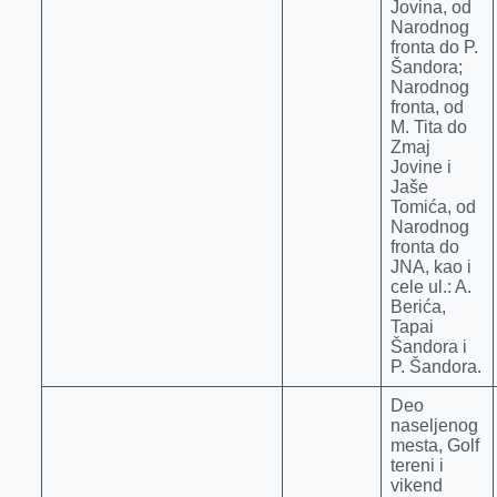
Jovina, od
Narodnog
fronta do P.
Šandora;
Narodnog
fronta, od
M. Tita do
Zmaj
Jovine i
Jaše
Tomića, od
Narodnog
fronta do
JNA, kao i
cele ul.: A.
Berića,
Tapai
Šandora i
P. Šandora.
Deo
naseljenog
mesta, Golf
tereni i
vikend