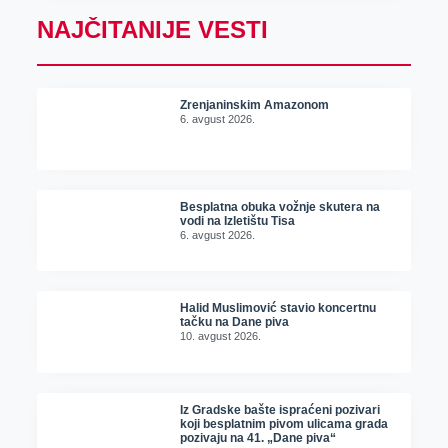
NAJČITANIJE VESTI
Zrenjaninskim Amazonom
6. avgust 2026.
Besplatna obuka vožnje skutera na
vodi na Izletištu Tisa
6. avgust 2026.
Halid Muslimović stavio koncertnu
tačku na Dane piva
10. avgust 2026.
Iz Gradske bašte ispraćeni pozivari
koji besplatnim pivom ulicama grada
pozivaju na 41. „Dane piva“