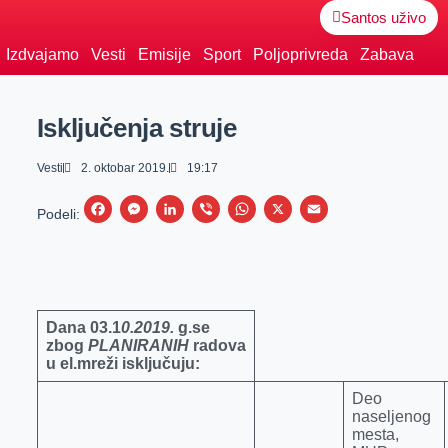
Santos uživo
Izdvajamo
Vesti
Emisije
Sport
Poljoprivreda
Zabava
Isključenja struje
Vesti
2. oktobar 2019.
19:17
F
M
L
V
W
X
E
Podeli:
a
e
i
i
h
m
c
s
n
b
a
a
e
s
k
e
t
i
b
e
e
r
s
l
Dana
0
3.
1
0.2019.
g.se
zbog
PLANIRANIH
radova
o
n
d
A
u el.mreži isključuju:
o
g
I
p
Deo
k
e
n
p
naseljenog
r
mesta,