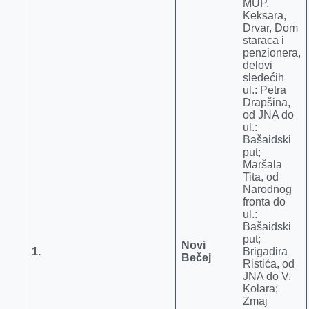
MUP,
Keksara,
Drvar, Dom
staraca i
penzionera,
delovi
sledećih
ul.: Petra
Drapšina,
od JNA do
ul.:
Bašaidski
put;
Maršala
Tita, od
Narodnog
fronta do
ul.:
Bašaidski
put;
Novi
1
.
Brigadira
Bečej
Ristića, od
JNA do V.
Kolara;
Zmaj